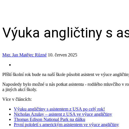
Výuka angličtiny s a
Mgr. Jan Matějec
Různé
10. červen 2025
Příští školní rok bude na naší škole působit asistent ve výuce angličt
Naposledy bylo možné u nás potkat asistenta ‑ rodilého mluvčího v ro
a jiných akcí školy.
Více v článcích:
Výuku angličtiny s asistentem z USA po celý rok!
Nicholas Azulay – asistent z USA ve výuce angličtiny
Thomas Edison National Park na dálku
První pololetí s americkým asistentem ve výuce angličtiny