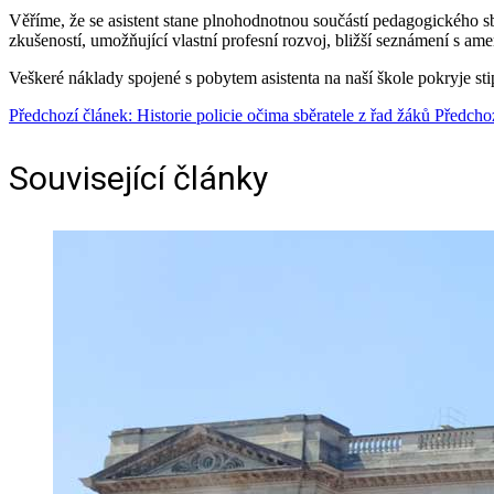
Věříme, že se asistent stane plnohodnotnou součástí pedagogického sbo
zkušeností, umožňující vlastní profesní rozvoj, bližší seznámení s ame
Veškeré náklady spojené s pobytem asistenta na naší škole pokryje st
Předchozí článek: Historie policie očima sběratele z řad žáků
Předcho
Související články