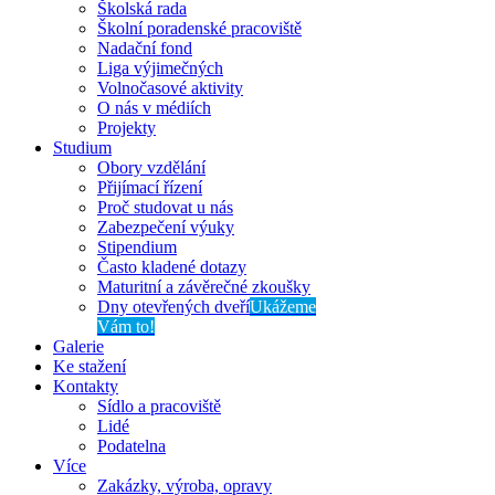
Školská rada
Školní poradenské pracoviště
Nadační fond
Liga výjimečných
Volnočasové aktivity
O nás v médiích
Projekty
Studium
Obory vzdělání
Přijímací řízení
Proč studovat u nás
Zabezpečení výuky
Stipendium
Často kladené dotazy
Maturitní a závěrečné zkoušky
Dny otevřených dveří
Ukážeme
Vám to!
Galerie
Ke stažení
Kontakty
Sídlo a pracoviště
Lidé
Podatelna
Více
Zakázky, výroba, opravy