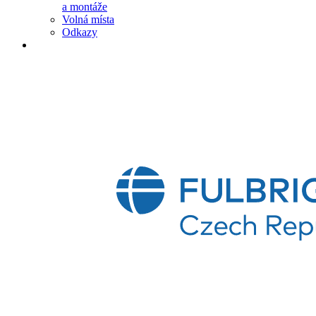
a montáže
Volná místa
Odkazy