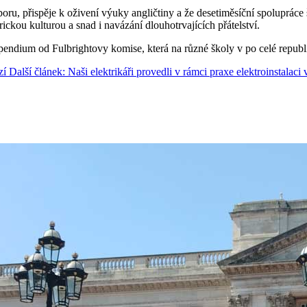
ru, přispěje k oživení výuky angličtiny a že desetiměsíční spolupráce š
rickou kulturou a snad i navázání dlouhotrvajících přátelství.
ipendium od Fulbrightovy komise, která na různé školy v po celé repub
zí
Další článek: Naši elektrikáři provedli v rámci praxe elektroinstalaci 