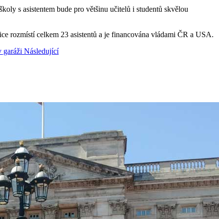
koly s asistentem bude pro většinu učitelů i studentů skvělou
lice rozmístí celkem 23 asistentů a je financována vládami ČR a USA.
v garáži
Následující