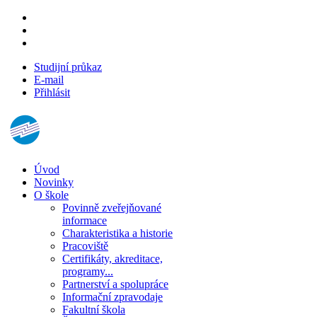
Studijní průkaz
E-mail
Přihlásit
Úvod
Novinky
O škole
Povinně zveřejňované
informace
Charakteristika a historie
Pracoviště
Certifikáty, akreditace,
programy...
Partnerství a spolupráce
Informační zpravodaje
Fakultní škola