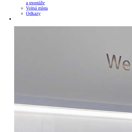
a montáže
Volná místa
Odkazy