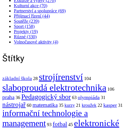
Exkurze a výlety (270)
Kulturní akce (70)
Partnerství a spolupráce (69)
Přijímací řízení (44)
Soutěže (239)
Sport (158)
Projekty (19)
Různé (330)
Volnočasové aktivity (4)
Štítky
strojírenství
základní škola
28
104
slaboproudá elektrotechnika
106
Pedagogický sbor
praha
olympiáda
36
63
31
nástrojař
matematika
kasper
60
35
kurzy
21
kroužek
22
31
informační technologie a
elektronické
management
fotbal
93
45