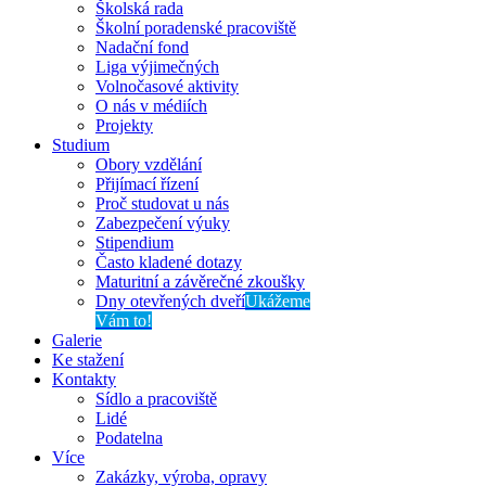
Školská rada
Školní poradenské pracoviště
Nadační fond
Liga výjimečných
Volnočasové aktivity
O nás v médiích
Projekty
Studium
Obory vzdělání
Přijímací řízení
Proč studovat u nás
Zabezpečení výuky
Stipendium
Často kladené dotazy
Maturitní a závěrečné zkoušky
Dny otevřených dveří
Ukážeme
Vám to!
Galerie
Ke stažení
Kontakty
Sídlo a pracoviště
Lidé
Podatelna
Více
Zakázky, výroba, opravy