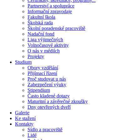
Certifikáty, akreditace, programy...
Partnerství a spolupráce
Informační zpravodaje
Fakultní škola
Školská rada
Školní poradenské pracoviště
Nadační fond
Liga výjimečných
Volnočasové aktivity
O nás v médiích
Projekty
Studium
Obory vzdělání
Přijímací řízení
Proč studovat u nás
Zabezpečení výuky
Stipendium
Často kladené dotazy
Maturitní a závěrečné zkoušky
Dny otevřených dveří
Galerie
Ke stažení
Kontakty
Sídlo a pracoviště
Lidé