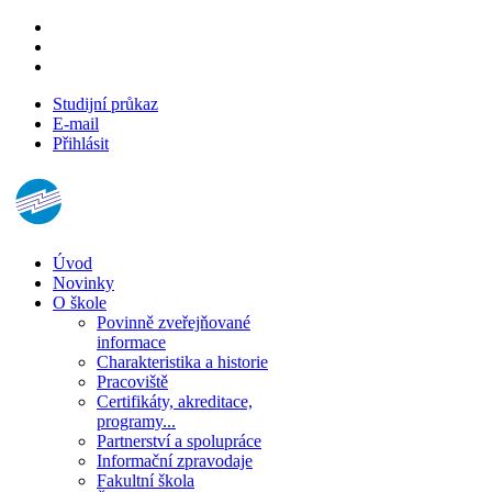
Studijní průkaz
E-mail
Přihlásit
Úvod
Novinky
O škole
Povinně zveřejňované
informace
Charakteristika a historie
Pracoviště
Certifikáty, akreditace,
programy...
Partnerství a spolupráce
Informační zpravodaje
Fakultní škola