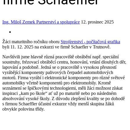
Ing. Miloš Zemek
Partnerství a spolupráce
12. prosinec 2025
Žáci maturitního ročníku oboru
Strojírenství - počítačová grafika
byli 11. 12. 2025 na exkurzi ve firmě Schaefler v Trutnově.
Navštívili jsme hlavně různá pracoviště obrábění např. speciální
soustruhy, frézovací obráběcí centra, honování, vrtání dlouhých děr,
lapování a podobně. Jedná se o pracoviště s vysokou přesností
vyrábějící komponenty palivových čerpadel automobilových
motorů. Firma vyrábí i elektronické komponenty pro různé světové
automobilky včetně komponentů pro elektromobily. Kromě
seznámení se špičkovými technologiemi, měli žáci možnost získat
inspiraci „kam po škole“ ať už po maturitě nebo po následném
absolvování vysoké školy. Z důvodu zlepšení kvality se po dohodě
s firmou Schaeffler účastní exkurze vždy menší skupina žáků
obvykle polovina třídy.