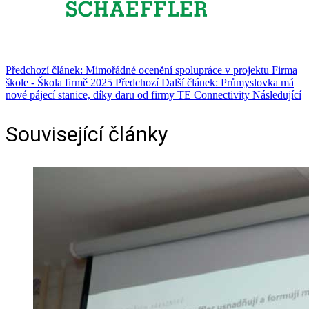
Předchozí článek: Mimořádné ocenění spolupráce v projektu Firma
škole ‑ Škola firmě 2025
Předchozí
Další článek: Průmyslovka má
nové pájecí stanice, díky daru od firmy TE Connectivity
Následující
Související články