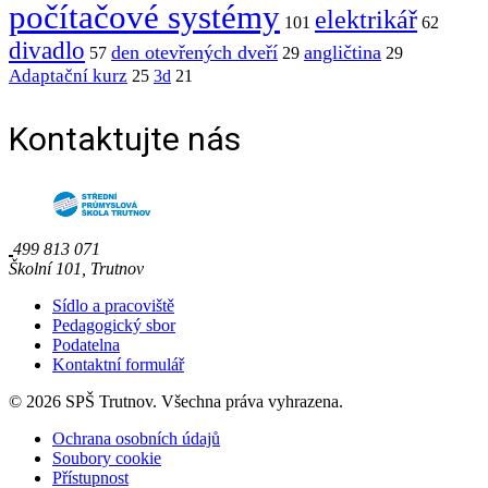
počítačové systémy
elektrikář
101
62
divadlo
den otevřených dveří
angličtina
57
29
29
Adaptační kurz
25
3d
21
Kontaktujte nás
499 813 071
Školní 101, Trutnov
Sídlo a pracoviště
Pedagogický sbor
Podatelna
Kontaktní formulář
© 2026 SPŠ Trutnov. Všechna práva vyhrazena.
Ochrana osobních údajů
Soubory cookie
Přístupnost