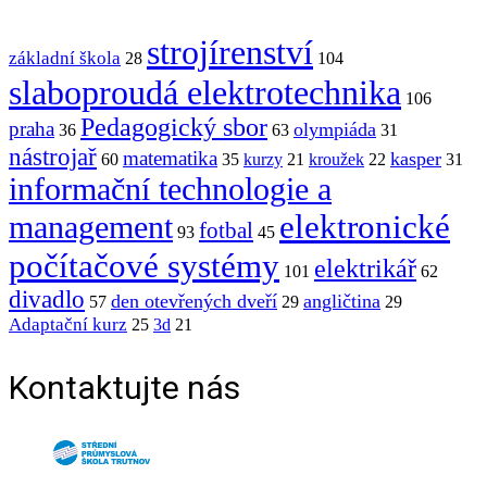
strojírenství
základní škola
28
104
slaboproudá elektrotechnika
106
Pedagogický sbor
praha
olympiáda
36
63
31
nástrojař
matematika
kasper
60
35
kurzy
21
kroužek
22
31
informační technologie a
elektronické
management
fotbal
93
45
počítačové systémy
elektrikář
101
62
divadlo
den otevřených dveří
angličtina
57
29
29
Adaptační kurz
25
3d
21
Kontaktujte nás