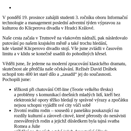
V pondělí 19. prosince zahájili studenti 3. ročníku oboru Informační
technologie a management poslední adventní týden výpravou za
kulturou do Klicperova divadla v Hradci Králové.
Naše cesta začala v Trutnově na vlakovém nádraží, pak následovalo
putování po našem krajském městě a také trochu hledání,
kde vlastně Klicperovo divadlo stojí. Vše jsme zvládli v časovém
limitu a v klidu se konečně usadili do pohodlných křesel.
Věděli jsme, že jedeme na moderní zpracování klasického dramatu,
skutečnost ale předčila naše očekávání. Režisér David Drábek
uchopil toto 400 let staré dílo a „zasadil“ jej do současnosti.
Pochopili jsme:
těžkosti při chatování Off-line (Teorie velkého třesku)
a problémy s komunikací dnešních mladých lidí, kteří bez
elektronické opory těžko hledají ty správné výrazy a zpočátku
nejsou schopni vyjádřit své city vůči sobě
životní realitu rodin – sousedů z paneláku poukazující na
rozdíly kulturní a zároveň citové, které přerostly do nenávisti
znesvářených rodin a jejichž důsledkem byla tajná svatba
Romea a Julie