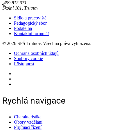
499 813 071
Školní 101, Trutnov
Sídlo a pracoviště
Pedagogický sbor
Podatelna
Kontaktní formulář
© 2026 SPŠ Trutnov. Všechna práva vyhrazena.
Ochrana osobních údajů
Soubory cookie
Přístupnost
Rychlá navigace
Charakteristika
Obory vzdělání
Přijímací řízení