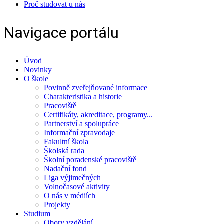
Proč studovat u nás
Navigace portálu
Úvod
Novinky
O škole
Povinně zveřejňované informace
Charakteristika a historie
Pracoviště
Certifikáty, akreditace, programy...
Partnerství a spolupráce
Informační zpravodaje
Fakultní škola
Školská rada
Školní poradenské pracoviště
Nadační fond
Liga výjimečných
Volnočasové aktivity
O nás v médiích
Projekty
Studium
Obory vzdělání