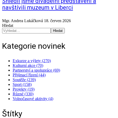
Shlédli jsme divadelní představení a
navštívili muzeum v Liberci
Mgr. Andrea Lukáčková
18. červen 2026
Hledat
Hledat
Kategorie novinek
Exkurze a výlety (270)
Kulturní akce (70)
Partnerství a spolupráce (69)
Přijímací řízení (44)
Soutěže (239)
Sport (158)
Projekty (19)
Různé (330)
Volnočasové aktivity (4)
Štítky