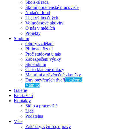
Školská rada
Školní poradenské pracoviště
Nadační fond
Liga výjimečných
Volnočasové aktivity
O nás v médiích
Projekty
Studium
Obory vzdělání
Přijímací řízení
Proč studovat u nás
Zabezpečení výuky
Stipendium
Často kladené dotazy
Maturitní a závěrečné zkoušky
Dny otevřených dveří
Ukážeme
Vám to!
Galerie
Ke stažení
Kontakty
Sídlo a pracoviště
Lidé
Podatelna
Více
Zakázky, výroba, opravy