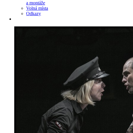
a montáže
Volná místa
Odkazy