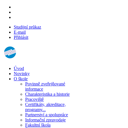
Studijní průkaz
E-mail
Přihlásit
Úvod
Novinky
O škole
Povinně zveřejňované
informace
Charakteristika a historie
Pracoviště
Certifikáty, akreditace,
programy...
Partnerství a spolupráce
Informační zpravodaje
Fakultní škola