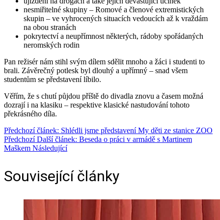
ujíždění na drogách a také jejich devastující účinek
nesmiřitelné skupiny – Romové a členové extremistických
skupin – ve vyhrocených situacích vedoucích až k vraždám
na obou stranách
pokrytectví a neupřímnost některých, rádoby spořádaných
neromských rodin
Pan režisér nám stihl svým dílem sdělit mnoho a žáci i studenti to
brali. Závěrečný potlesk byl dlouhý a upřímný – snad všem
studentům se představení líbilo.
Věřím, že s chutí půjdou příště do divadla znovu a časem možná
dozrají i na klasiku – respektive klasické nastudování tohoto
překrásného díla.
Předchozí článek: Shlédli jsme představení My děti ze stanice ZOO
Předchozí
Další článek: Beseda o práci v armádě s Martinem
Maškem
Následující
Související články