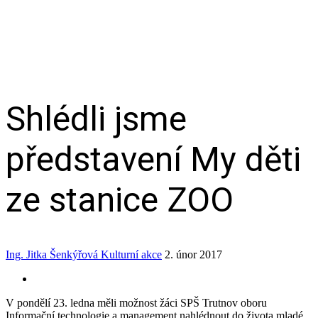
Shlédli jsme
představení My děti
ze stanice ZOO
Ing. Jitka Šenkýřová
Kulturní akce
2. únor 2017
V pondělí 23. ledna měli možnost žáci SPŠ Trutnov oboru
Informační technologie a management nahlédnout do života mladé