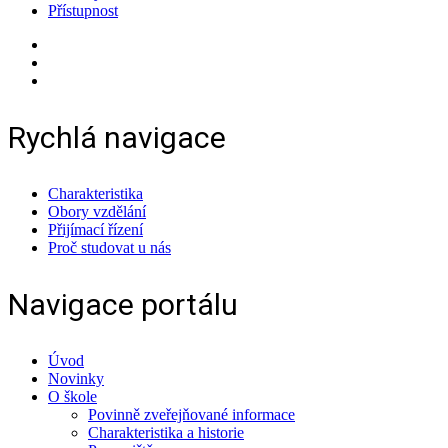
Přístupnost
Rychlá navigace
Charakteristika
Obory vzdělání
Přijímací řízení
Proč studovat u nás
Navigace portálu
Úvod
Novinky
O škole
Povinně zveřejňované informace
Charakteristika a historie