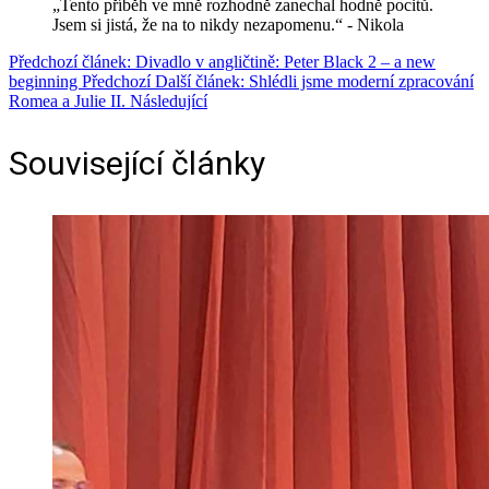
„Tento příběh ve mně rozhodně zanechal hodně pocitů.
Jsem si jistá, že na to nikdy nezapomenu.“ - Nikola
Předchozí článek: Divadlo v angličtině: Peter Black 2 – a new
beginning
Předchozí
Další článek: Shlédli jsme moderní zpracování
Romea a Julie II.
Následující
Související články