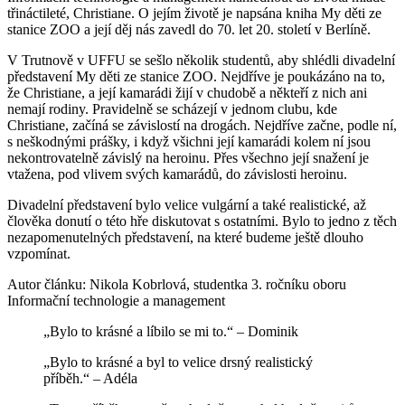
třináctileté, Christiane. O jejím životě je napsána kniha My děti ze
stanice ZOO a její děj nás zavedl do 70. let 20. století v Berlíně.
V Trutnově v UFFU se sešlo několik studentů, aby shlédli divadelní
představení My děti ze stanice ZOO. Nejdříve je poukázáno na to,
že Christiane, a její kamarádi žijí v chudobě a někteří z nich ani
nemají rodiny. Pravidelně se scházejí v jednom clubu, kde
Christiane, začíná se závislostí na drogách. Nejdříve začne, podle ní,
s neškodnými prášky, i když všichni její kamarádi kolem ní jsou
nekontrovatelně závislý na heroinu. Přes všechno její snažení je
vtažena, pod vlivem svých kamarádů, do závislosti heroinu.
Divadelní představení bylo velice vulgární a také realistické, až
člověka donutí o této hře diskutovat s ostatními. Bylo to jedno z těch
nezapomenutelných představení, na které budeme ještě dlouho
vzpomínat.
Autor článku: Nikola Kobrlová, studentka 3. ročníku oboru
Informační technologie a management
„Bylo to krásné a líbilo se mi to.“ – Dominik
„Bylo to krásné a byl to velice drsný realistický
příběh.“ – Adéla