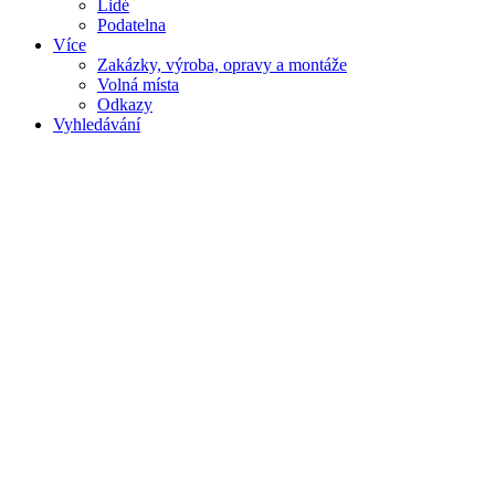
Lidé
Podatelna
Více
Zakázky, výroba, opravy a montáže
Volná místa
Odkazy
Vyhledávání