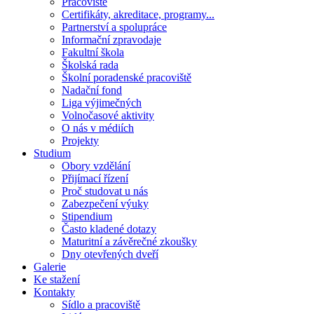
Pracoviště
Certifikáty, akreditace, programy...
Partnerství a spolupráce
Informační zpravodaje
Fakultní škola
Školská rada
Školní poradenské pracoviště
Nadační fond
Liga výjimečných
Volnočasové aktivity
O nás v médiích
Projekty
Studium
Obory vzdělání
Přijímací řízení
Proč studovat u nás
Zabezpečení výuky
Stipendium
Často kladené dotazy
Maturitní a závěrečné zkoušky
Dny otevřených dveří
Galerie
Ke stažení
Kontakty
Sídlo a pracoviště