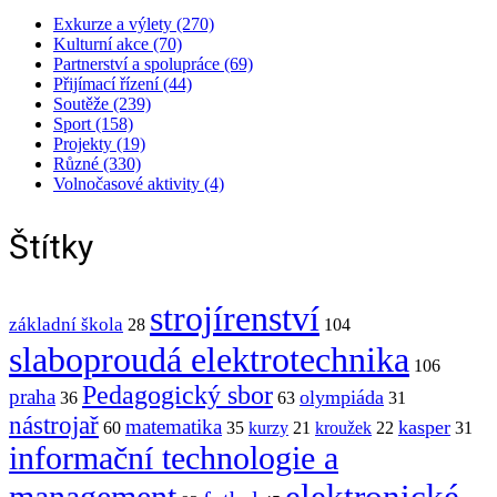
Exkurze a výlety (270)
Kulturní akce (70)
Partnerství a spolupráce (69)
Přijímací řízení (44)
Soutěže (239)
Sport (158)
Projekty (19)
Různé (330)
Volnočasové aktivity (4)
Štítky
strojírenství
základní škola
28
104
slaboproudá elektrotechnika
106
Pedagogický sbor
praha
olympiáda
36
63
31
nástrojař
matematika
kasper
60
35
kurzy
21
kroužek
22
31
informační technologie a
elektronické