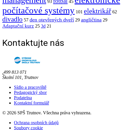
management
fotbal
93
45
počítačové systémy
elektrikář
101
62
divadlo
den otevřených dveří
angličtina
57
29
29
Adaptační kurz
25
3d
21
Kontaktujte nás
499 813 071
Školní 101, Trutnov
Sídlo a pracoviště
Pedagogický sbor
Podatelna
Kontaktní formulář
© 2026 SPŠ Trutnov. Všechna práva vyhrazena.
Ochrana osobních údajů
Soubory cookie