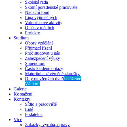
Školská rada
Školní poradenské pracoviště
Nadační fond
Liga výjimečných
Volnočasové aktivity
O nás v médiích
Projekty
Studium
Obory vzdělání
Přijímací řízení
Proč studovat u nás
Zabezpečení výuky
Stipendium
Často kladené dotazy
Maturitní a závěrečné zkoušky
Dny otevřených dveří
Ukážeme
Vám to!
Galerie
Ke stažení
Kontakty
Sídlo a pracoviště
Lidé
Podatelna
Více
Zakázky, výroba, opravy