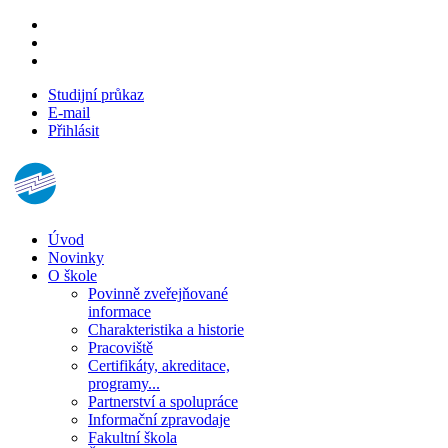
Studijní průkaz
E-mail
Přihlásit
Úvod
Novinky
O škole
Povinně zveřejňované
informace
Charakteristika a historie
Pracoviště
Certifikáty, akreditace,
programy...
Partnerství a spolupráce
Informační zpravodaje
Fakultní škola