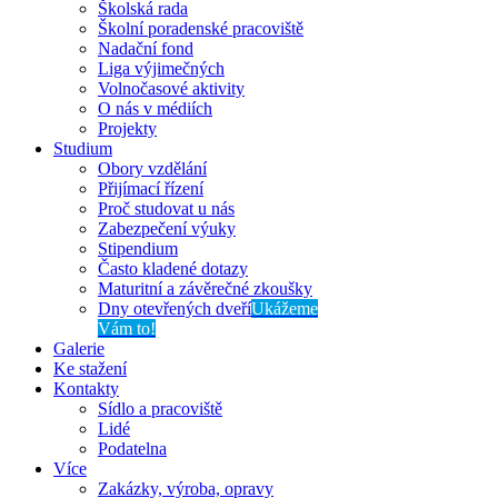
Školská rada
Školní poradenské pracoviště
Nadační fond
Liga výjimečných
Volnočasové aktivity
O nás v médiích
Projekty
Studium
Obory vzdělání
Přijímací řízení
Proč studovat u nás
Zabezpečení výuky
Stipendium
Často kladené dotazy
Maturitní a závěrečné zkoušky
Dny otevřených dveří
Ukážeme
Vám to!
Galerie
Ke stažení
Kontakty
Sídlo a pracoviště
Lidé
Podatelna
Více
Zakázky, výroba, opravy