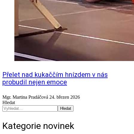
Přelet nad kukaččím hnízdem v nás
probudil nejen emoce
Mgr. Martina Pradáčová
24. březen 2026
Hledat
Hledat
Kategorie novinek