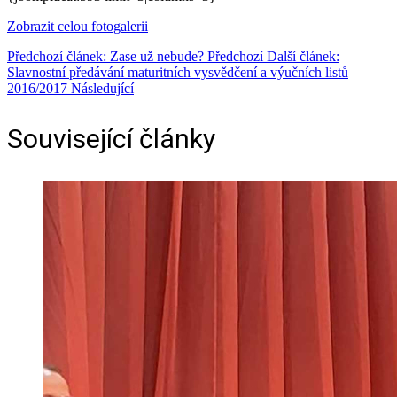
Zobrazit celou fotogalerii
Předchozí článek: Zase už nebude?
Předchozí
Další článek:
Slavnostní předávání maturitních vysvědčení a výučních listů
2016/2017
Následující
Související články