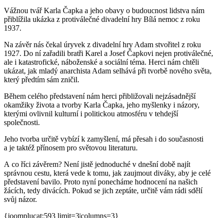
Vážnou tvář Karla Čapka a jeho obavy o budoucnost lidstva nám
přiblížila ukázka z protiválečné divadelní hry Bílá nemoc z roku
1937.
Na závěr nás čekal úryvek z divadelní hry Adam stvořitel z roku
1927. Do ní zařadili bratři Karel a Josef Čapkovi nejen protiválečné,
ale i katastrofické, náboženské a sociální téma. Herci nám chtěli
ukázat, jak mladý anarchista Adam selhává při tvorbě nového světa,
který předtím sám zničil.
Během celého představení nám herci přibližovali nejzásadnější
okamžiky života a tvorby Karla Čapka, jeho myšlenky i názory,
kterými ovlivnil kulturní i politickou atmosféru v tehdejší
společnosti.
Jeho tvorba určitě vybízí k zamyšlení, má přesah i do současnosti
a je taktéž přínosem pro světovou literaturu.
A co říci závěrem? Není jistě jednoduché v dnešní době najít
správnou cestu, která vede k tomu, jak zaujmout diváky, aby je celé
představení bavilo. Proto nyní ponecháme hodnocení na našich
žácích, tedy divácích. Pokud se jich zeptáte, určitě vám rádi sdělí
svůj názor.
{joomplucat:593 limit=3|columns=3}