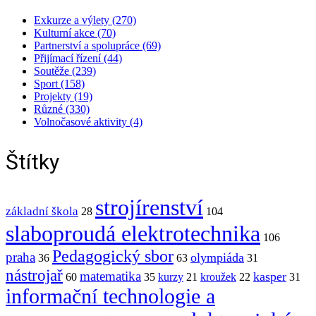
Exkurze a výlety (270)
Kulturní akce (70)
Partnerství a spolupráce (69)
Přijímací řízení (44)
Soutěže (239)
Sport (158)
Projekty (19)
Různé (330)
Volnočasové aktivity (4)
Štítky
strojírenství
základní škola
28
104
slaboproudá elektrotechnika
106
Pedagogický sbor
praha
olympiáda
36
63
31
nástrojař
matematika
kasper
60
35
kurzy
21
kroužek
22
31
informační technologie a