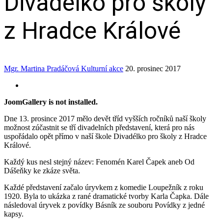
Divadélko pro školy
z Hradce Králové
Mgr. Martina Pradáčová
Kulturní akce
20. prosinec 2017
JoomGallery is not installed.
Dne 13. prosince 2017 mělo devět tříd vyšších ročníků naší školy
možnost zúčastnit se tří divadelních představení, která pro nás
uspořádalo opět přímo v naší škole Divadélko pro školy z Hradce
Králové.
Každý kus nesl stejný název: Fenomén Karel Čapek aneb Od
Dášeňky ke zkáze světa.
Každé představení začalo úryvkem z komedie Loupežník z roku
1920. Byla to ukázka z rané dramatické tvorby Karla Čapka. Dále
následoval úryvek z povídky Básník ze souboru Povídky z jedné
kapsy.