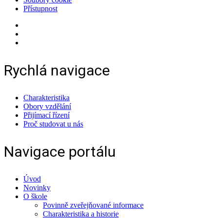
Přístupnost
Rychlá navigace
Charakteristika
Obory vzdělání
Přijímací řízení
Proč studovat u nás
Navigace portálu
Úvod
Novinky
O škole
Povinně zveřejňované informace
Charakteristika a historie