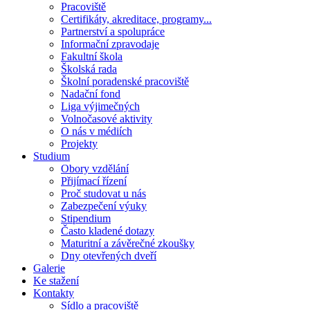
Pracoviště
Certifikáty, akreditace, programy...
Partnerství a spolupráce
Informační zpravodaje
Fakultní škola
Školská rada
Školní poradenské pracoviště
Nadační fond
Liga výjimečných
Volnočasové aktivity
O nás v médiích
Projekty
Studium
Obory vzdělání
Přijímací řízení
Proč studovat u nás
Zabezpečení výuky
Stipendium
Často kladené dotazy
Maturitní a závěrečné zkoušky
Dny otevřených dveří
Galerie
Ke stažení
Kontakty
Sídlo a pracoviště