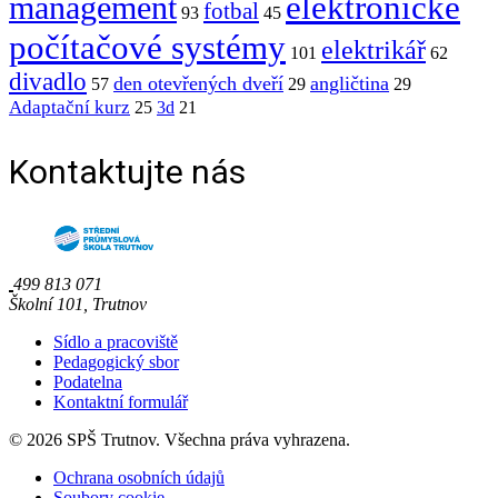
elektronické
management
fotbal
93
45
počítačové systémy
elektrikář
101
62
divadlo
den otevřených dveří
angličtina
57
29
29
Adaptační kurz
25
3d
21
Kontaktujte nás
499 813 071
Školní 101, Trutnov
Sídlo a pracoviště
Pedagogický sbor
Podatelna
Kontaktní formulář
© 2026 SPŠ Trutnov. Všechna práva vyhrazena.
Ochrana osobních údajů
Soubory cookie