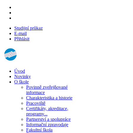
Studijní průkaz
E-mail
Přihlásit
Úvod
Novinky
O škole
Povinně zveřejňované
informace
Charakteristika a historie
Pracoviště
Certifikáty, akreditace,
programy...
Partnerství a spolupráce
Informační zpravodaje
Fakultní škola