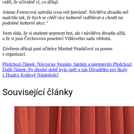
vidět, že očividně ví, co dělají.
Jolana Ferencová zahrála svou roli famózně. Návštěva divadla mě
nadchla tak, že bych se chtěl více kulturně vzdělávat a chodit na
podobné kulturní akce.“
Jsem ráda, že si studenti nejenom hru, ale i návštěvu divadla užili,
a že si jsou Čechovova poselství Višňového sadu vědomi.
Závěrem děkuji paní učitelce Martině Pradáčové za pomoc
s organizací.
Předchozí článek: Návrat ke Stopám, faktům a tajemstvím
Předchozí
Další článek: Po dlouhé době bylo opět u nás Divadélko pro školy
z Hradce Králové
Následující
Související články