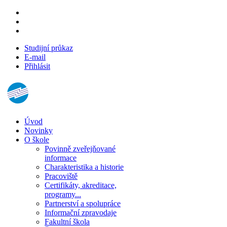
Studijní průkaz
E-mail
Přihlásit
Úvod
Novinky
O škole
Povinně zveřejňované
informace
Charakteristika a historie
Pracoviště
Certifikáty, akreditace,
programy...
Partnerství a spolupráce
Informační zpravodaje
Fakultní škola