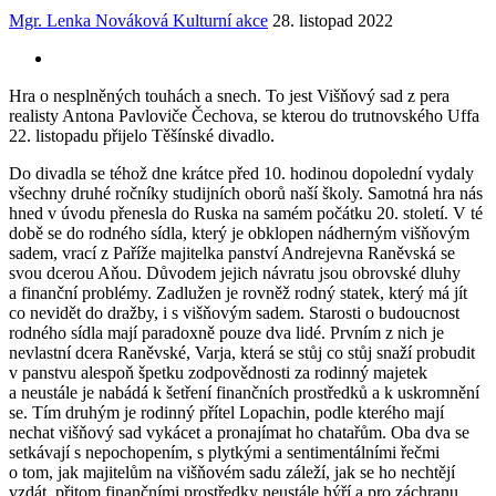
Mgr. Lenka Nováková
Kulturní akce
28. listopad 2022
Hra o nesplněných touhách a snech. To jest Višňový sad z pera
realisty Antona Pavloviče Čechova, se kterou do trutnovského Uffa
22. listopadu přijelo Těšínské divadlo.
Do divadla se téhož dne krátce před 10. hodinou dopolední vydaly
všechny druhé ročníky studijních oborů naší školy. Samotná hra nás
hned v úvodu přenesla do Ruska na samém počátku 20. století. V té
době se do rodného sídla, který je obklopen nádherným višňovým
sadem, vrací z Paříže majitelka panství Andrejevna Raněvská se
svou dcerou Aňou. Důvodem jejich návratu jsou obrovské dluhy
a finanční problémy. Zadlužen je rovněž rodný statek, který má jít
co nevidět do dražby, i s višňovým sadem. Starosti o budoucnost
rodného sídla mají paradoxně pouze dva lidé. Prvním z nich je
nevlastní dcera Raněvské, Varja, která se stůj co stůj snaží probudit
v panstvu alespoň špetku zodpovědnosti za rodinný majetek
a neustále je nabádá k šetření finančních prostředků a k uskromnění
se. Tím druhým je rodinný přítel Lopachin, podle kterého mají
nechat višňový sad vykácet a pronajímat ho chatařům. Oba dva se
setkávají s nepochopením, s plytkými a sentimentálními řečmi
o tom, jak majitelům na višňovém sadu záleží, jak se ho nechtějí
vzdát, přitom finančními prostředky neustále hýří a pro záchranu