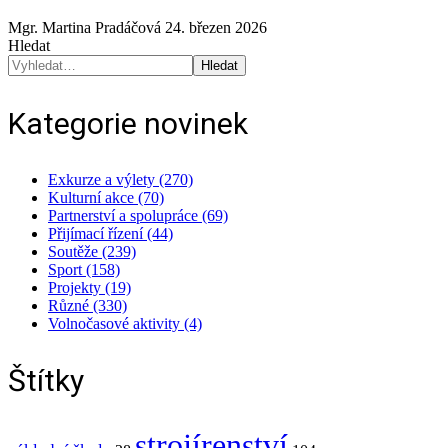
Mgr. Martina Pradáčová
24. březen 2026
Hledat
Hledat
Kategorie novinek
Exkurze a výlety (270)
Kulturní akce (70)
Partnerství a spolupráce (69)
Přijímací řízení (44)
Soutěže (239)
Sport (158)
Projekty (19)
Různé (330)
Volnočasové aktivity (4)
Štítky
strojírenství