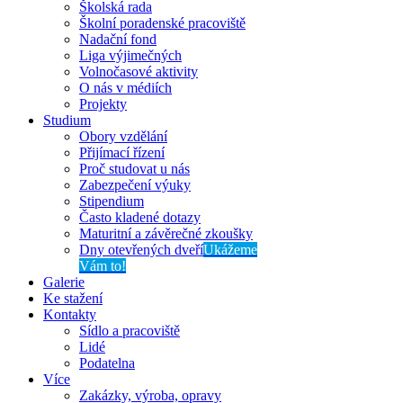
Školská rada
Školní poradenské pracoviště
Nadační fond
Liga výjimečných
Volnočasové aktivity
O nás v médiích
Projekty
Studium
Obory vzdělání
Přijímací řízení
Proč studovat u nás
Zabezpečení výuky
Stipendium
Často kladené dotazy
Maturitní a závěrečné zkoušky
Dny otevřených dveří
Ukážeme
Vám to!
Galerie
Ke stažení
Kontakty
Sídlo a pracoviště
Lidé
Podatelna
Více
Zakázky, výroba, opravy