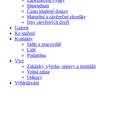
Zabezpečení výuky
Stipendium
Často kladené dotazy
Maturitní a závěrečné zkoušky
Dny otevřených dveří
Galerie
Ke stažení
Kontakty
Sídlo a pracoviště
Lidé
Podatelna
Více
Zakázky, výroba, opravy a montáže
Volná místa
Odkazy
Vyhledávání