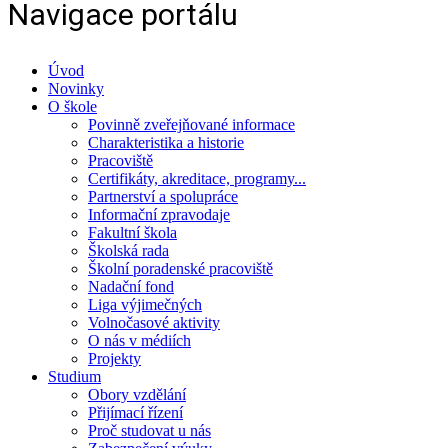
Navigace portálu
Úvod
Novinky
O škole
Povinně zveřejňované informace
Charakteristika a historie
Pracoviště
Certifikáty, akreditace, programy...
Partnerství a spolupráce
Informační zpravodaje
Fakultní škola
Školská rada
Školní poradenské pracoviště
Nadační fond
Liga výjimečných
Volnočasové aktivity
O nás v médiích
Projekty
Studium
Obory vzdělání
Přijímací řízení
Proč studovat u nás