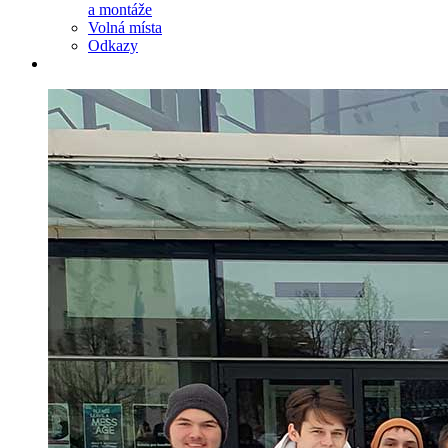
a montáže
Volná místa
Odkazy