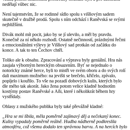
nedělají vůbec nic.
Není tajemstvím, že se rodinné sídlo spolu s višňovým sadem
skutečně v dražbě prodá. Spolu s ním odchází i Raněvská se svými
nejbližšími.
Divák mohl mít pocit, jako by se jí ulevilo, a měl by pravdu.
Konečně za ní někdo rozhodl. Ostatně nečinností, prázdnými řečmi
a emocionálními výlevy je Višňový sad protkán od začátku do
konce. A tak to ten Čechov chtěl.
Toliko ale k obsahu. Zpracování a výprava byly geniální. Hra nás
zaujala výborným hereckým obsazením. Byť se nejednalo o
notoricky známé herce, byli to mistři ve svém oboru a do svých rolí
dali maximum možného: na jevišti se brečelo, křičelo, zpívalo,
popíjelo i kouřilo. To vše na pozadí dobových kulis, kterých bylo
dle mého tak akorát. Jako žena potom velice kladně hodnotím
kostýmy postav Raněvské a Aňi, které i několikrát během hry
vystřídaly.
Ohlasy z mužského publika byly také převážně kladné:
„Hra se mi líbila, měla poměrně zajímavý děj a nečekaný konec.
Kulisy vypadaly poměrně reálně. Hudba nádherně podkreslila
atmosféru, což všemu dodalo ten správnou barvu. A na hercích bylo