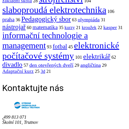
základní škola
28
104
slaboproudá elektrotechnika
106
Pedagogický sbor
praha
olympiáda
36
63
31
nástrojař
matematika
kasper
60
35
kurzy
21
kroužek
22
31
informační technologie a
elektronické
management
fotbal
93
45
počítačové systémy
elektrikář
101
62
divadlo
den otevřených dveří
angličtina
57
29
29
Adaptační kurz
25
3d
21
Kontaktujte nás
499 813 071
Školní 101, Trutnov