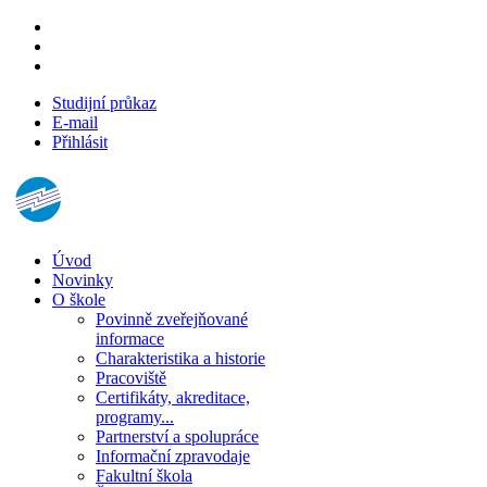
Studijní průkaz
E-mail
Přihlásit
Úvod
Novinky
O škole
Povinně zveřejňované
informace
Charakteristika a historie
Pracoviště
Certifikáty, akreditace,
programy...
Partnerství a spolupráce
Informační zpravodaje
Fakultní škola