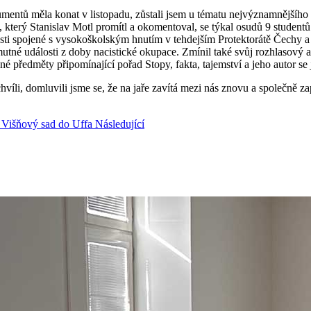
ntů měla konat v listopadu, zůstali jsem u tématu nejvýznamnějšího d
nt, který Stanislav Motl promítl a okomentoval, se týkal osudů 9 studen
osti spojené s vysokoškolským hnutím v tehdejším Protektorátě Čechy a
né události z doby nacistické okupace. Zmínil také svůj rozhlasový a te
né předměty připomínající pořad Stopy, fakta, tajemství a jeho autor se 
víli, domluvili jsme se, že na jaře zavítá mezi nás znovu a společně zap
a Višňový sad do Uffa
Následující