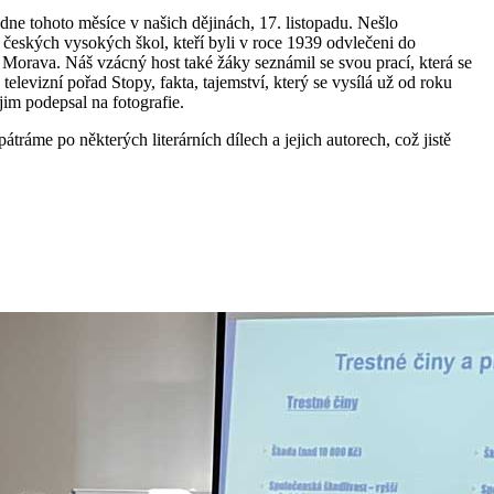
ne tohoto měsíce v našich dějinách, 17. listopadu. Nešlo
tů českých vysokých škol, kteří byli v roce 1939 odvlečeni do
 Morava. Náš vzácný host také žáky seznámil se svou prací, která se
levizní pořad Stopy, fakta, tajemství, který se vysílá už od roku
jim podepsal na fotografie.
átráme po některých literárních dílech a jejich autorech, což jistě