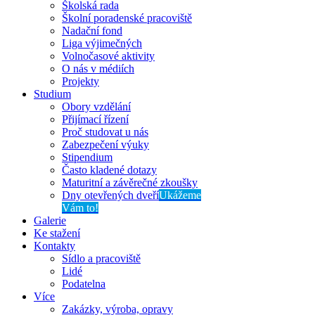
Školská rada
Školní poradenské pracoviště
Nadační fond
Liga výjimečných
Volnočasové aktivity
O nás v médiích
Projekty
Studium
Obory vzdělání
Přijímací řízení
Proč studovat u nás
Zabezpečení výuky
Stipendium
Často kladené dotazy
Maturitní a závěrečné zkoušky
Dny otevřených dveří
Ukážeme
Vám to!
Galerie
Ke stažení
Kontakty
Sídlo a pracoviště
Lidé
Podatelna
Více
Zakázky, výroba, opravy