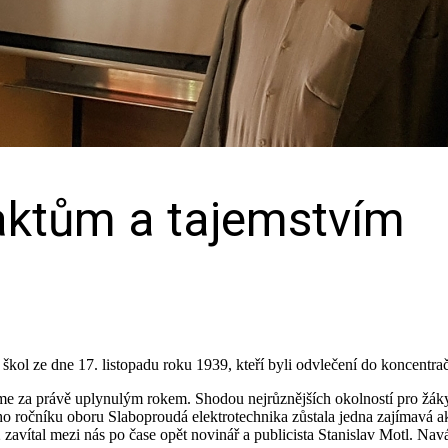
aktům a tajemstvím
ol ze dne 17. listopadu roku 1939, kteří byli odvlečení do koncentrač
me za právě uplynulým rokem. Shodou nejrůznějších okolností pro žák
ého ročníku oboru Slaboproudá elektrotechnika zůstala jedna zajímavá ak
vítal mezi nás po čase opět novinář a publicista Stanislav Motl. Navázali