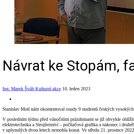
Návrat ke Stopám, f
Ing. Marek Šváb
Kulturní akce
10. leden 2023
Stanislav Motl nám okomentoval osudy 9 studentů českých vysokých šk
V posledním týdnu před vánočními prázdninami se již obvykle ohlíží
elektrotechnika a Strojírenství – počítačová grafika a nakonec i druh
v uplynulých dvou letech nemohla konat. Ve středu 21. prosince 2022 za