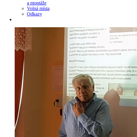
a montáže
Volná místa
Odkazy