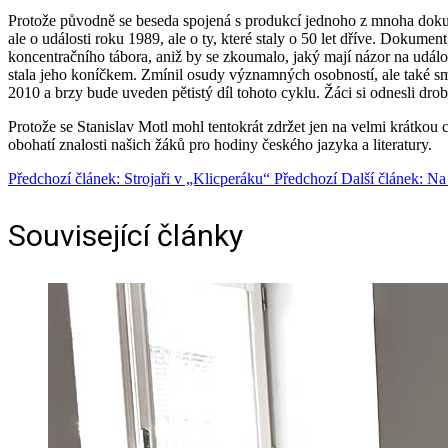
Protože původně se beseda spojená s produkcí jednoho z mnoha dokume
ale o události roku 1989, ale o ty, které staly o 50 let dříve. Dokume
koncentračního tábora, aniž by se zkoumalo, jaký mají názor na udál
stala jeho koníčkem. Zmínil osudy významných osobností, ale také smut
2010 a brzy bude uveden pětistý díl tohoto cyklu. Žáci si odnesli drob
Protože se Stanislav Motl mohl tentokrát zdržet jen na velmi krátkou ch
obohatí znalosti našich žáků pro hodiny českého jazyka a literatury.
Předchozí článek: Strojaři v „Klicperáku“
Předchozí
Další článek: N
Související články