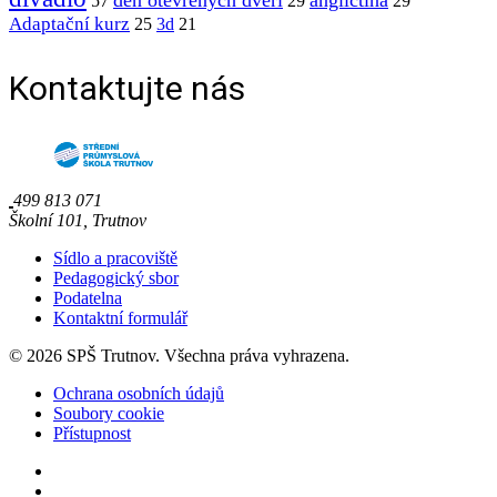
den otevřených dveří
angličtina
57
29
29
Adaptační kurz
25
3d
21
Kontaktujte nás
499 813 071
Školní 101, Trutnov
Sídlo a pracoviště
Pedagogický sbor
Podatelna
Kontaktní formulář
© 2026 SPŠ Trutnov. Všechna práva vyhrazena.
Ochrana osobních údajů
Soubory cookie
Přístupnost