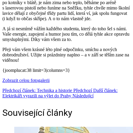
po kotníky v blátě, je nám zima nebo teplo, běháme po aréně
s laserovou pistolí nebo funíme na Sněžku, tyhle chvíle mimo školní
lavice dělají z obyčejné třídy partu lidí, která ví, jak spolu fungovat
(i když to občas skřípe). A o to nám vlastně jde.
A já si nesmírně vážím každého studenta, který do toho šel s námi.
Vaše energie, zapojení a humor jsou tím, co dělá tyhle akce opravdu
smysluplnými. Díky vám všem za to.
Přeji vám všem krásné léto plné odpočinku, smíchu a nových
dobrodružství. Užijte si prázdniny naplno – a v září se těším zase na
viděnou!
{joomplucat:38 limit=3|columns=3}
Zobrazit celou fotogalerii
Předchozí článek: Technika a historie
Předchozí
Další článek:
Elektrikáři vyrazili na výlet do Prahy
Následující
Související články