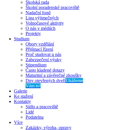
Školská rada
Školní poradenské pracoviště
Nadační fond
Liga výjimečných
Volnočasové aktivity
O nás v médiích
Projekty
Studium
Obory vzdělání
Přijímací řízení
Proč studovat u nás
Zabezpečení výuky
Stipendium
Často kladené dotazy
Maturitní a závěrečné zkoušky
Dny otevřených dveří
Ukážeme
Vám to!
Galerie
Ke stažení
Kontakty
Sídlo a pracoviště
Lidé
Podatelna
Více
Zakázky, výroba, opravy