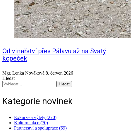
Od vinařství přes Pálavu až na Svatý
kopeček
Mgr. Lenka Nováková
8. červen 2026
Hledat
Hledat
Kategorie novinek
Exkurze a výlety (270)
Kulturní akce (70)
Partnerství a spolupráce (69)