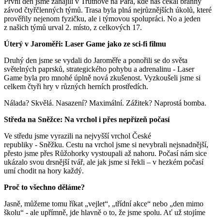
První den jsme zahájili v Trutnově na Para, kde nás čekal branný
závod čtyřčlenných týmů. Trasa byla plná nejrůznějších úkolů, které
prověřily nejenom fyzičku, ale i týmovou spolupráci. No a jeden
z našich týmů urval 2. místo, z celkových 17.
Úterý v Jaroměři: Laser Game jako ze sci‑fi filmu
Druhý den jsme se vydali do Jaroměře a ponořili se do světa
světelných paprsků, strategického pohybu a adrenalinu ‑ Laser
Game byla pro mnohé úplně nová zkušenost. Vyzkoušeli jsme si
celkem čtyři hry v různých herních prostředích.
Nálada? Skvělá. Nasazení? Maximální. Zážitek? Naprostá bomba.
Středa na Sněžce: Na vrchol i přes nepřízeň počasí
Ve středu jsme vyrazili na nejvyšší vrchol České
republiky ‑ Sněžku. Cestu na vrchol jsme si nevybrali nejsnadnější,
přesto jsme přes Růžohorky vystoupali až nahoru. Počasí nám sice
ukázalo svou drsnější tvář, ale jak jsme si řekli – v hezkém počasí
umí chodit na hory každý.
Proč to všechno děláme?
Jasně, můžeme tomu říkat „vejlet“, „třídní akce“ nebo „den mimo
školu“ ‑ ale upřímně, jde hlavně o to, že jsme spolu. Ať už stojíme