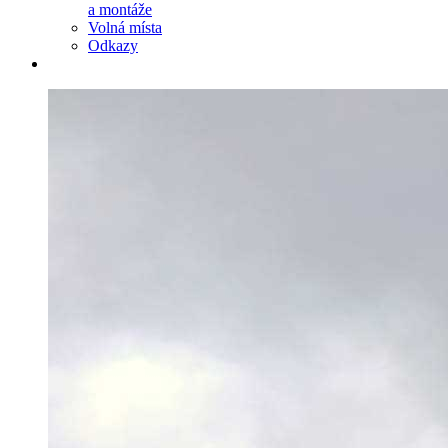
a montáže
Volná místa
Odkazy