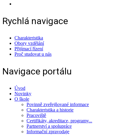
Rychlá navigace
Charakteristika
Obory vzdělání
Přijímací řízení
Proč studovat u nás
Navigace portálu
Úvod
Novinky
O škole
Povinně zveřejňované informace
Charakteristika a historie
Pracoviště
Certifikáty, akreditace, programy...
Partnerství a spolupráce
Informační zpravodaje