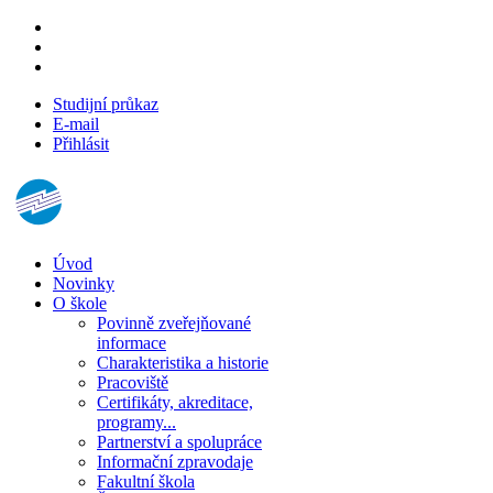
Studijní průkaz
E-mail
Přihlásit
Úvod
Novinky
O škole
Povinně zveřejňované
informace
Charakteristika a historie
Pracoviště
Certifikáty, akreditace,
programy...
Partnerství a spolupráce
Informační zpravodaje
Fakultní škola