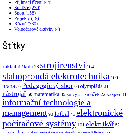
Přijímací řízení (44)
Soutěže (239)
Sport (158)
Projekty (19)
Různé (330)
Volnočasové aktivity (4)
Štítky
strojírenství
základní škola
28
104
slaboproudá elektrotechnika
106
Pedagogický sbor
praha
olympiáda
36
63
31
nástrojař
matematika
kasper
60
35
kurzy
21
kroužek
22
31
informační technologie a
elektronické
management
fotbal
93
45
počítačové systémy
elektrikář
101
62
divadlo