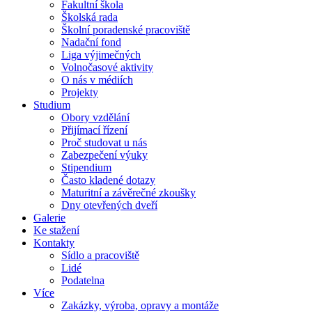
Fakultní škola
Školská rada
Školní poradenské pracoviště
Nadační fond
Liga výjimečných
Volnočasové aktivity
O nás v médiích
Projekty
Studium
Obory vzdělání
Přijímací řízení
Proč studovat u nás
Zabezpečení výuky
Stipendium
Často kladené dotazy
Maturitní a závěrečné zkoušky
Dny otevřených dveří
Galerie
Ke stažení
Kontakty
Sídlo a pracoviště
Lidé
Podatelna
Více
Zakázky, výroba, opravy a montáže