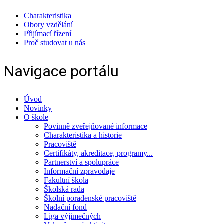
Charakteristika
Obory vzdělání
Přijímací řízení
Proč studovat u nás
Navigace portálu
Úvod
Novinky
O škole
Povinně zveřejňované informace
Charakteristika a historie
Pracoviště
Certifikáty, akreditace, programy...
Partnerství a spolupráce
Informační zpravodaje
Fakultní škola
Školská rada
Školní poradenské pracoviště
Nadační fond
Liga výjimečných