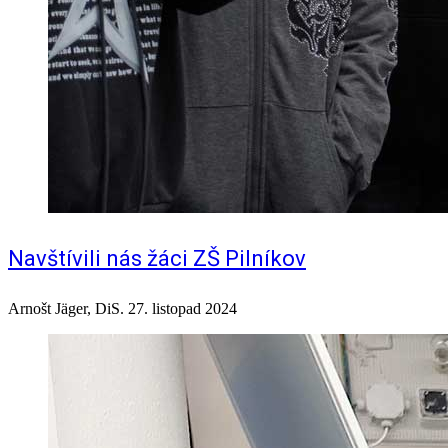
Navštívili nás žáci ZŠ Pilníkov
Arnošt Jäger, DiS.
27. listopad 2024