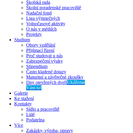
Školská rada
Školní poradenské pracoviště
Nadační fond
Liga výjimečných
Volnočasové aktivity
O nás v médiích
Projekty
Studium
Obory vzdělání
Přijímací řízení
Proč studovat u nás
Zabezpečení výuky
Stipendium
Často kladené dotazy
Maturitní a závěrečné zkoušky
Dny otevřených dveří
Ukážeme
Vám to!
Galerie
Ke stažení
Kontakty
Sídlo a pracoviště
Lidé
Podatelna
Více
Zakázky, výroba, opravy