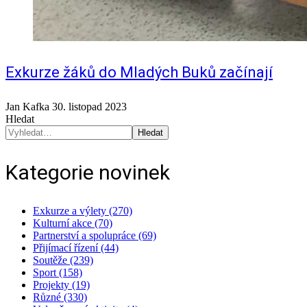
Exkurze žáků do Mladých Buků začínají
Jan Kafka
30. listopad 2023
Hledat
Hledat
Kategorie novinek
Exkurze a výlety (270)
Kulturní akce (70)
Partnerství a spolupráce (69)
Přijímací řízení (44)
Soutěže (239)
Sport (158)
Projekty (19)
Různé (330)