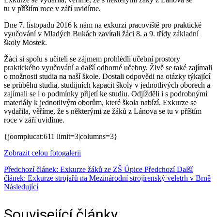
tu v příštím roce v září uvidíme.
Dne 7. listopadu 2016 k nám na exkurzi pracoviště pro praktické
vyučování v Mladých Bukách zavítali žáci 8. a 9. třídy základní
školy Mostek.
Žáci si spolu s učiteli se zájmem prohlédli učební prostory
praktického vyučování a další odborné učebny. Živě se také zajímali
o možnosti studia na naší škole. Dostali odpovědi na otázky týkající
se průběhu studia, studijních kapacit školy v jednotlivých oborech a
zajímali se i o podmínky přijetí ke studiu. Odjížděli i s podrobnými
materiály k jednotlivým oborům, které škola nabízí. Exkurze se
vydařila, věříme, že s některými ze žáků z Lánova se tu v příštím
roce v září uvidíme.
{joomplucat:611 limit=3|columns=3}
Zobrazit celou fotogalerii
Předchozí článek: Exkurze žáků ze ZŠ Úpice
Předchozí
Další
článek: Exkurze strojařů na Mezinárodní strojírenský veletrh v Brně
Následující
Související články