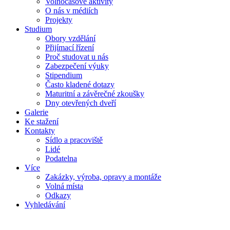
Volnočasové aktivity
O nás v médiích
Projekty
Studium
Obory vzdělání
Přijímací řízení
Proč studovat u nás
Zabezpečení výuky
Stipendium
Často kladené dotazy
Maturitní a závěrečné zkoušky
Dny otevřených dveří
Galerie
Ke stažení
Kontakty
Sídlo a pracoviště
Lidé
Podatelna
Více
Zakázky, výroba, opravy a montáže
Volná místa
Odkazy
Vyhledávání