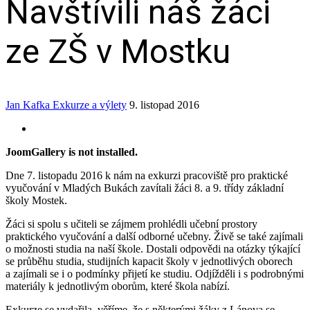
Navštívili náš žáci
ze ZŠ v Mostku
Jan Kafka
Exkurze a výlety
9. listopad 2016
JoomGallery is not installed.
Dne 7. listopadu 2016 k nám na exkurzi pracoviště pro praktické
vyučování v Mladých Bukách zavítali žáci 8. a 9. třídy základní
školy Mostek.
Žáci si spolu s učiteli se zájmem prohlédli učební prostory
praktického vyučování a další odborné učebny. Živě se také zajímali
o možnosti studia na naší škole. Dostali odpovědi na otázky týkající
se průběhu studia, studijních kapacit školy v jednotlivých oborech
a zajímali se i o podmínky přijetí ke studiu. Odjížděli i s podrobnými
materiály k jednotlivým oborům, které škola nabízí.
Exkurze se vydařila, věříme, že s některými žáky z Lánova se