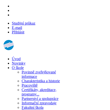
Studijní průkaz
E-mail
Přihlásit
Úvod
Novinky
O škole
Povinně zveřejňované
informace
Charakteristika a historie
Pracoviště
Certifikáty, akreditace,
programy...
Partnerství a spolupráce
Informační zpravodaje
Fakultní škola