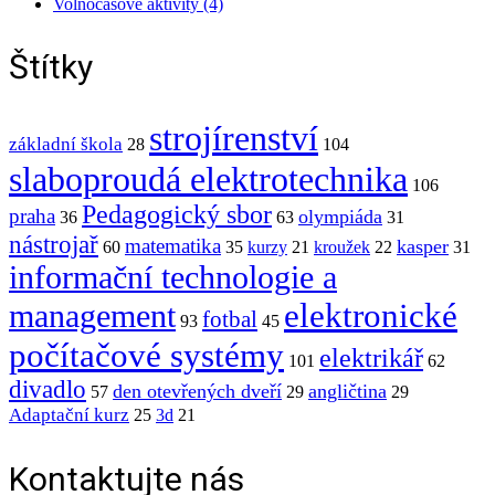
Volnočasové aktivity (4)
Štítky
strojírenství
základní škola
28
104
slaboproudá elektrotechnika
106
Pedagogický sbor
praha
olympiáda
36
63
31
nástrojař
matematika
kasper
60
35
kurzy
21
kroužek
22
31
informační technologie a
elektronické
management
fotbal
93
45
počítačové systémy
elektrikář
101
62
divadlo
den otevřených dveří
angličtina
57
29
29
Adaptační kurz
25
3d
21
Kontaktujte nás