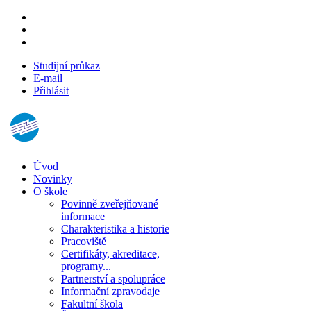
Studijní průkaz
E-mail
Přihlásit
Úvod
Novinky
O škole
Povinně zveřejňované
informace
Charakteristika a historie
Pracoviště
Certifikáty, akreditace,
programy...
Partnerství a spolupráce
Informační zpravodaje
Fakultní škola