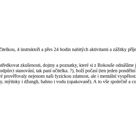
čitelkou, 4 instruktoři a přes 24 hodin nabitých aktivitami a zážitky př
středkovat zkušenosti, dojmy a poznatky, které si z Bokouše odnášíme ja
půrci stanování, tak paní učitelka. ?), boží počasí (ten jeden pondělní 
 prověřovaly nejenom naši fyzickou zdatnost, ale i mentální vyspělost. 
y, mýtinky i džungli, bahno i vodu (opakovaně). A to vše společně a co