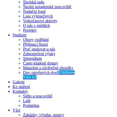
Školská rada
Školní poradenské pracoviště
Nadační fond
Liga výjimečných
Volnočasové aktivity
O nás v médiích
Projekty
Studium
Obory vzdělání
Přijímací řízení
Proč studovat u nás
Zabezpečení výuky
Stipendium
Často kladené dotazy
Maturitní a závěrečné zkoušky
Dny otevřených dveří
Ukážeme
Vám to!
Galerie
Ke stažení
Kontakty
Sídlo a pracoviště
Lidé
Podatelna
Více
Zakázky, výroba, opravy