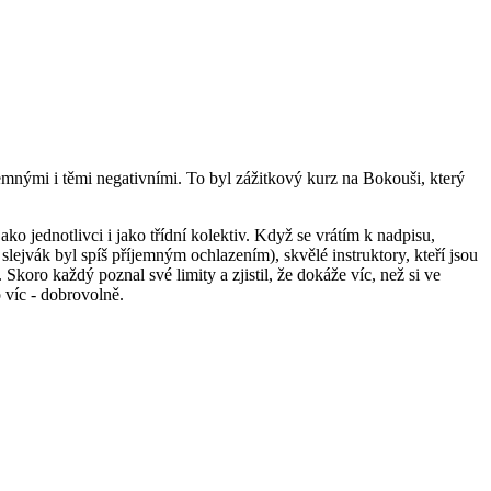
íjemnými i těmi negativními. To byl zážitkový kurz na Bokouši, který
ko jednotlivci i jako třídní kolektiv. Když se vrátím k nadpisu,
slejvák byl spíš příjemným ochlazením), skvělé instruktory, kteří jsou
Skoro každý poznal své limity a zjistil, že dokáže víc, než si ve
 víc ‑ dobrovolně.