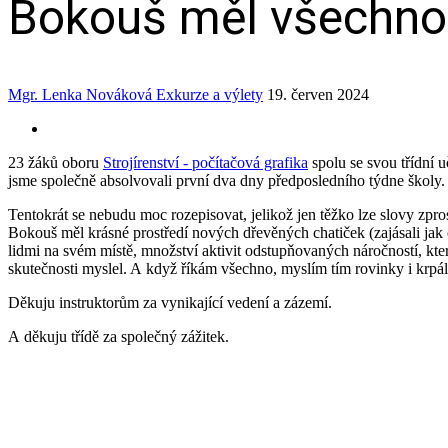
Bokouš měl všechno
Mgr. Lenka Nováková
Exkurze a výlety
19. červen 2024
23 žáků oboru
Strojírenství - počítačová grafika
spolu se svou třídní u
jsme společně absolvovali první dva dny předposledního týdne školy.
Tentokrát se nebudu moc rozepisovat, jelikož jen těžko lze slovy zpro
Bokouš měl krásné prostředí nových dřevěných chatiček (zajásali jak od
lidmi na svém místě, množství aktivit odstupňovaných náročností, které
skutečnosti myslel. A když říkám všechno, myslím tím rovinky i krpál
Děkuju instruktorům za vynikající vedení a zázemí.
A děkuju třídě za společný zážitek.