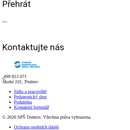
Přehrát
Kontaktujte nás
499 813 071
Školní 101, Trutnov
Sídlo a pracoviště
Pedagogický sbor
Podatelna
Kontaktní formulář
© 2026 SPŠ Trutnov. Všechna práva vyhrazena.
Ochrana osobních údajů