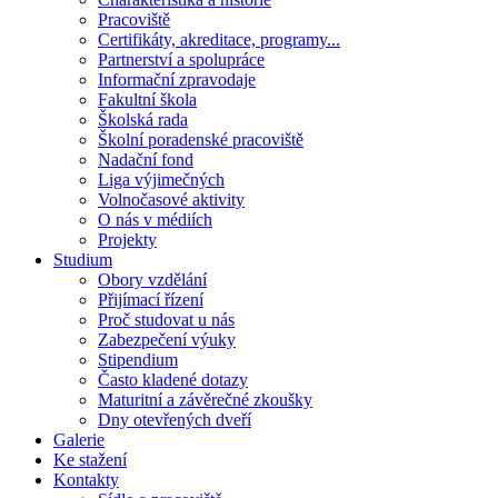
Pracoviště
Certifikáty, akreditace, programy...
Partnerství a spolupráce
Informační zpravodaje
Fakultní škola
Školská rada
Školní poradenské pracoviště
Nadační fond
Liga výjimečných
Volnočasové aktivity
O nás v médiích
Projekty
Studium
Obory vzdělání
Přijímací řízení
Proč studovat u nás
Zabezpečení výuky
Stipendium
Často kladené dotazy
Maturitní a závěrečné zkoušky
Dny otevřených dveří
Galerie
Ke stažení
Kontakty