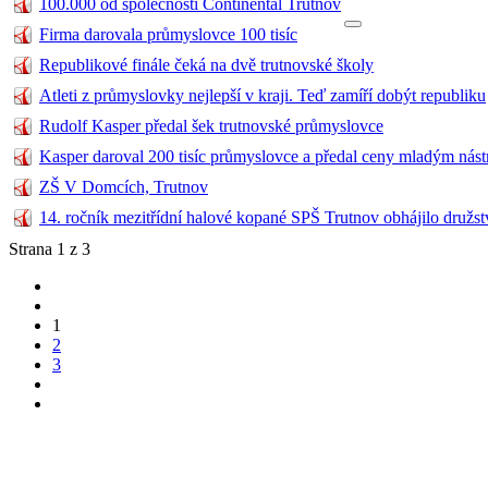
100.000 od společnosti Continental Trutnov
Firma darovala průmyslovce 100 tisíc
Republikové finále čeká na dvě trutnovské školy
Atleti z průmyslovky nejlepší v kraji. Teď zamíří dobýt republiku
Rudolf Kasper předal šek trutnovské průmyslovce
Kasper daroval 200 tisíc průmyslovce a předal ceny mladým nás
ZŠ V Domcích, Trutnov
14. ročník mezitřídní halové kopané SPŠ Trutnov obhájilo družst
Strana 1 z 3
1
2
3