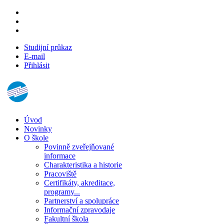
Studijní průkaz
E-mail
Přihlásit
Úvod
Novinky
O škole
Povinně zveřejňované
informace
Charakteristika a historie
Pracoviště
Certifikáty, akreditace,
programy...
Partnerství a spolupráce
Informační zpravodaje
Fakultní škola