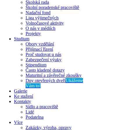
Školská rada
Školní poradenské pracoviště
Nadační fond
Liga výjimečných
Volnočasové aktivity
O nás v médiích
Projekty
Studium
Obory vzdělání
Přijímací řízení
Proč studovat u nás
Zabezpečení výuky
Stipendium
Často kladené dotazy
Maturitní a závěrečné zkoušky
Dny otevřených dveří
Ukážeme
Vám to!
Galerie
Ke stažení
Kontakty
Sídlo a pracoviště
Lidé
Podatelna
Více
Zakázky, výroba, opravy