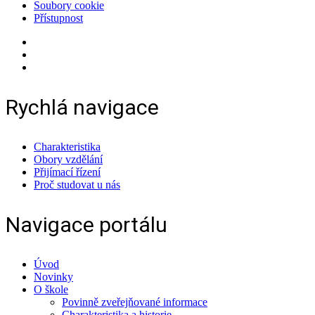
Soubory cookie
Přístupnost
Rychlá navigace
Charakteristika
Obory vzdělání
Přijímací řízení
Proč studovat u nás
Navigace portálu
Úvod
Novinky
O škole
Povinně zveřejňované informace
Charakteristika a historie