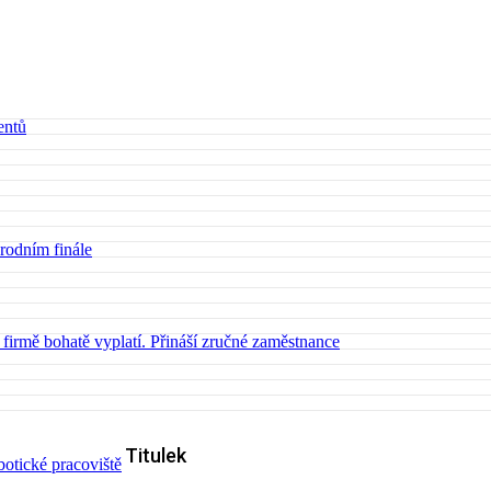
entů
árodním finále
 firmě bohatě vyplatí. Přináší zručné zaměstnance
Titulek
otické pracoviště