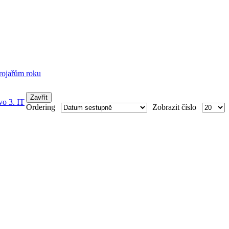
trojařům roku
Zavřít
vo 3. IT
Ordering
Zobrazit číslo