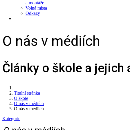
a montáže
Volná místa
Odkazy
O nás v médiích
Články o škole a jejich
Titulní stránka
O škole
O nás v médiích
O nás v médiích
Kategorie