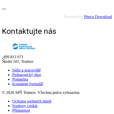
Powered by
Phoca Download
Kontaktujte nás
499 813 071
Školní 101, Trutnov
Sídlo a pracoviště
Pedagogický sbor
Podatelna
Kontaktní formulář
© 2026 SPŠ Trutnov. Všechna práva vyhrazena.
Ochrana osobních údajů
Soubory cookie
Přístupnost