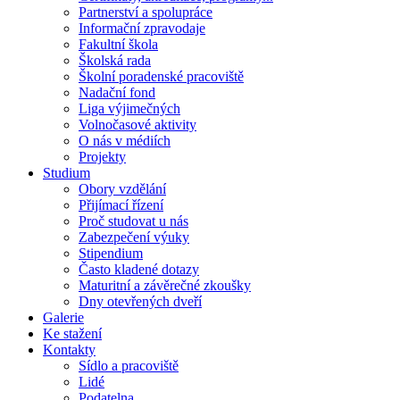
Partnerství a spolupráce
Informační zpravodaje
Fakultní škola
Školská rada
Školní poradenské pracoviště
Nadační fond
Liga výjimečných
Volnočasové aktivity
O nás v médiích
Projekty
Studium
Obory vzdělání
Přijímací řízení
Proč studovat u nás
Zabezpečení výuky
Stipendium
Často kladené dotazy
Maturitní a závěrečné zkoušky
Dny otevřených dveří
Galerie
Ke stažení
Kontakty
Sídlo a pracoviště
Lidé
Podatelna