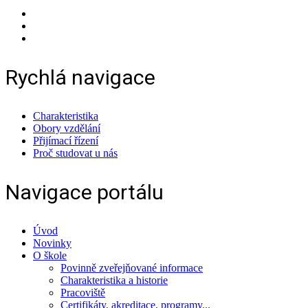
Rychlá navigace
Charakteristika
Obory vzdělání
Přijímací řízení
Proč studovat u nás
Navigace portálu
Úvod
Novinky
O škole
Povinně zveřejňované informace
Charakteristika a historie
Pracoviště
Certifikáty, akreditace, programy...