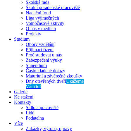
Školská rada
Školní poradenské pracoviště
Nadační fond
Liga výjimečných
Volnočasové aktivity
O nás v médiích
Projekty
Studium
Obory vzdělání
Přijímací řízení
Proč studovat u nás
Zabezpečení výuky
Stipendium
Často kladené dotazy
Maturitní a závěrečné zkoušky
Dny otevřených dveří
Ukážeme
Vám to!
Galerie
Ke stažení
Kontakty
Sídlo a pracoviště
Lidé
Podatelna
Více
Zakázky, výroba, opravy