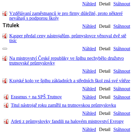
Náhled
Detail
Stáhnout
Vzdělávaní zaměstnanců je pro firmy důležité, proto některé
neváhají s podporou školy
Titulek
Náhled
Detail
Stáhnout
Kasper předal ceny nástrojařům, průmyslovce věnoval dvě stě
tisíc
Náhled
Detail
Stáhnout
Na mistrovství České republiky ve šplhu nechybělo družstvo
trutnovské průmyslovky
Náhled
Detail
Stáhnout
Krajské kolo ve šplhu základních a středních škol zná své vítěze
Náhled
Detail
Stáhnout
Erasmus + na SPŠ Trutnov
Náhled
Detail
Stáhnout
Titul nástrojař roku zamířil na trutnovskou průmyslovku
Náhled
Detail
Stáhnout
Atleti z průmyslovky fandili na halovém mistrovství Evropy
Náhled
Detail
Stáhnout