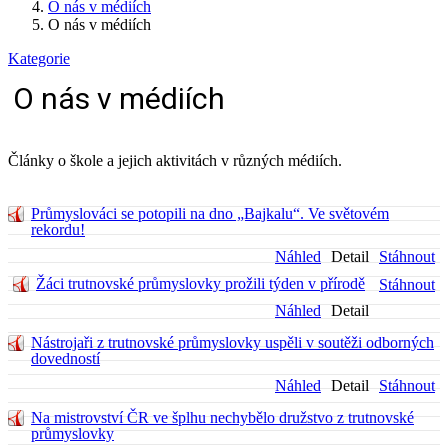
O nás v médiích
O nás v médiích
Kategorie
O nás v médiích
Články o škole a jejich aktivitách v různých médiích.
Průmyslováci se potopili na dno „Bajkalu“. Ve světovém
rekordu!
Náhled
Detail
Stáhnout
Žáci trutnovské průmyslovky prožili týden v přírodě
Stáhnout
Náhled
Detail
Nástrojaři z trutnovské průmyslovky uspěli v soutěži odborných
dovedností
Náhled
Detail
Stáhnout
Na mistrovství ČR ve šplhu nechybělo družstvo z trutnovské
průmyslovky