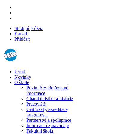
Studijní průkaz
E-mail
Přihlásit
Úvod
Novinky
O škole
Povinně zveřejňované
informace
Charakteristika a historie
Pracoviště
Certifikáty, akreditace,
programy...
Partnerství a spolupráce
Informační zpravodaje
Fakultní škola