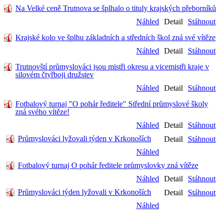
Na Velké ceně Trutnova se šplhalo o tituly krajských přeborníků
Náhled
Detail
Stáhnout
Krajské kolo ve šplhu základních a středních škol zná své vítěze
Náhled
Detail
Stáhnout
Trutnovští průmyslováci jsou mistři okresu a vicemistři kraje v
silovém čtyřboji družstev
Náhled
Detail
Stáhnout
Fotbalový turnaj "O pohár ředitele" Střední průmyslové školy
zná svého vítěze!
Náhled
Detail
Stáhnout
Průmyslováci lyžovali týden v Krkonoších
Detail
Stáhnout
Náhled
Fotbalový turnaj O pohár ředitele průmyslovky zná vítěze
Náhled
Detail
Stáhnout
Průmyslováci týden lyžovali v Krkonoších
Detail
Stáhnout
Náhled