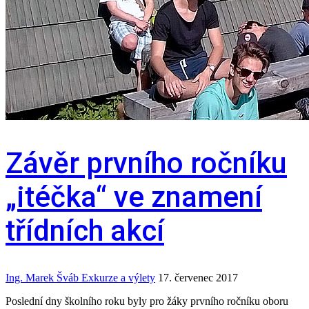
Závěr prvního ročníku
„itéčka“ ve znamení
třídních akcí
Ing. Marek Šváb
Exkurze a výlety
17. červenec 2017
Poslední dny školního roku byly pro žáky prvního ročníku oboru