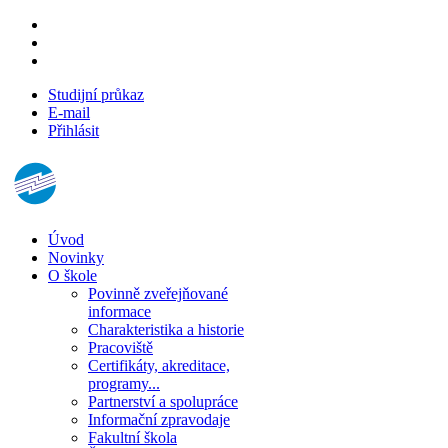
Studijní průkaz
E-mail
Přihlásit
Úvod
Novinky
O škole
Povinně zveřejňované
informace
Charakteristika a historie
Pracoviště
Certifikáty, akreditace,
programy...
Partnerství a spolupráce
Informační zpravodaje
Fakultní škola