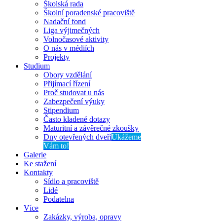
Školská rada
Školní poradenské pracoviště
Nadační fond
Liga výjimečných
Volnočasové aktivity
O nás v médiích
Projekty
Studium
Obory vzdělání
Přijímací řízení
Proč studovat u nás
Zabezpečení výuky
Stipendium
Často kladené dotazy
Maturitní a závěrečné zkoušky
Dny otevřených dveří
Ukážeme
Vám to!
Galerie
Ke stažení
Kontakty
Sídlo a pracoviště
Lidé
Podatelna
Více
Zakázky, výroba, opravy