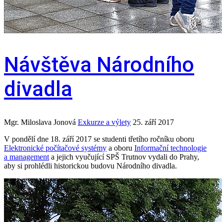
Návštěva Národního
divadla
Mgr. Miloslava Jonová
Exkurze a výlety
25. září 2017
V pondělí dne 18. září 2017 se studenti třetího ročníku oboru
Elektronické počítačové systémy
a oboru
Informační technologie
a management
a jejich vyučující SPŠ Trutnov vydali do Prahy,
aby si prohlédli historickou budovu Národního divadla.