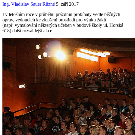
Ing. Vladislav Sauer
Různé
5. září 2017
I v letošním roce v průběhu prázdnin probíhaly vedle běžných
oprav, vedoucích ke zlepšení prostředí pro výuku žáků
(např. vymalování některých učeben v budově školy ul. Horská
618) další rozsáhlejší akce.