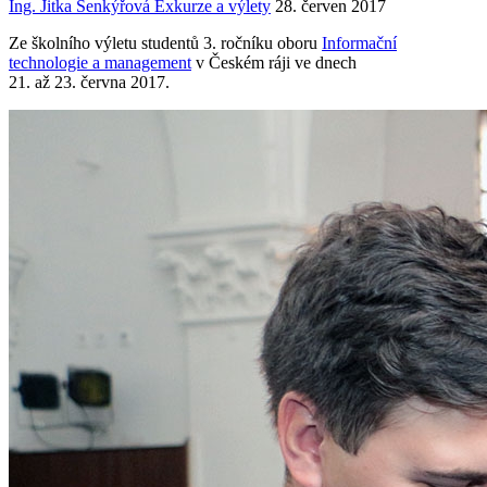
Ing. Jitka Šenkýřová
Exkurze a výlety
28. červen 2017
Ze školního výletu studentů 3. ročníku oboru
Informační
technologie a management
v Českém ráji ve dnech
21. až 23. června 2017.