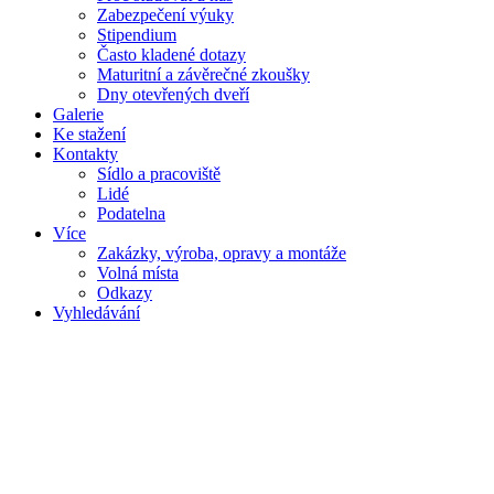
Zabezpečení výuky
Stipendium
Často kladené dotazy
Maturitní a závěrečné zkoušky
Dny otevřených dveří
Galerie
Ke stažení
Kontakty
Sídlo a pracoviště
Lidé
Podatelna
Více
Zakázky, výroba, opravy a montáže
Volná místa
Odkazy
Vyhledávání