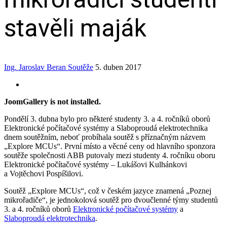
stavěli maják
Ing. Jaroslav Beran
Soutěže
5. duben 2017
JoomGallery is not installed.
Pondělí 3. dubna bylo pro některé studenty 3. a 4. ročníků oborů
Elektronické počítačové systémy a Slaboproudá elektrotechnika
dnem soutěžním, neboť probíhala soutěž s příznačným názvem
„Explore MCUs“. První místo a věcné ceny od hlavního sponzora
soutěže společnosti ABB putovaly mezi studenty 4. ročníku oboru
Elektronické počítačové systémy – Lukášovi Kulhánkovi
a Vojtěchovi Pospíšilovi.
Soutěž „Explore MCUs“, což v českém jazyce znamená „Poznej
mikrořadiče“, je jednokolová soutěž pro dvoučlenné týmy studentů
3. a 4. ročníků oborů
Elektronické počítačové systémy
a
Slaboproudá elektrotechnika
.