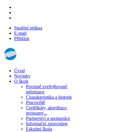
Studijní průkaz
E-mail
Přihlásit
Úvod
Novinky
O škole
Povinně zveřejňované
informace
Charakteristika a historie
Pracoviště
Certifikáty, akreditace,
programy...
Partnerství a spolupráce
Informační zpravodaje
Fakultní škola