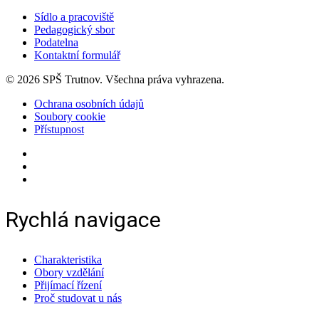
Sídlo a pracoviště
Pedagogický sbor
Podatelna
Kontaktní formulář
© 2026 SPŠ Trutnov. Všechna práva vyhrazena.
Ochrana osobních údajů
Soubory cookie
Přístupnost
Rychlá navigace
Charakteristika
Obory vzdělání
Přijímací řízení
Proč studovat u nás