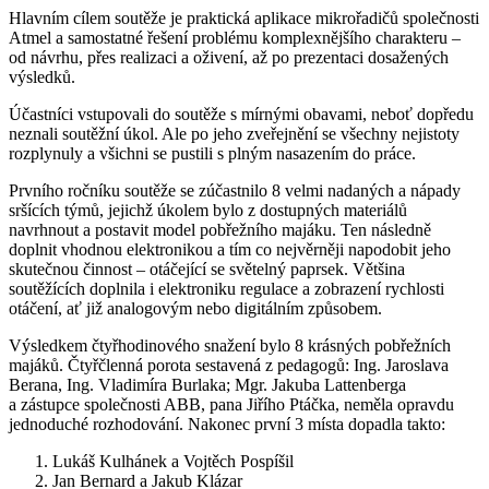
Hlavním cílem soutěže je praktická aplikace mikrořadičů společnosti
Atmel a samostatné řešení problému komplexnějšího charakteru –
od návrhu, přes realizaci a oživení, až po prezentaci dosažených
výsledků.
Účastníci vstupovali do soutěže s mírnými obavami, neboť dopředu
neznali soutěžní úkol. Ale po jeho zveřejnění se všechny nejistoty
rozplynuly a všichni se pustili s plným nasazením do práce.
Prvního ročníku soutěže se zúčastnilo 8 velmi nadaných a nápady
sršících týmů, jejichž úkolem bylo z dostupných materiálů
navrhnout a postavit model pobřežního majáku. Ten následně
doplnit vhodnou elektronikou a tím co nejvěrněji napodobit jeho
skutečnou činnost – otáčející se světelný paprsek. Většina
soutěžících doplnila i elektroniku regulace a zobrazení rychlosti
otáčení, ať již analogovým nebo digitálním způsobem.
Výsledkem čtyřhodinového snažení bylo 8 krásných pobřežních
majáků. Čtyřčlenná porota sestavená z pedagogů: Ing. Jaroslava
Berana, Ing. Vladimíra Burlaka; Mgr. Jakuba Lattenberga
a zástupce společnosti ABB, pana Jiřího Ptáčka, neměla opravdu
jednoduché rozhodování. Nakonec první 3 místa dopadla takto:
Lukáš Kulhánek a Vojtěch Pospíšil
Jan Bernard a Jakub Klázar