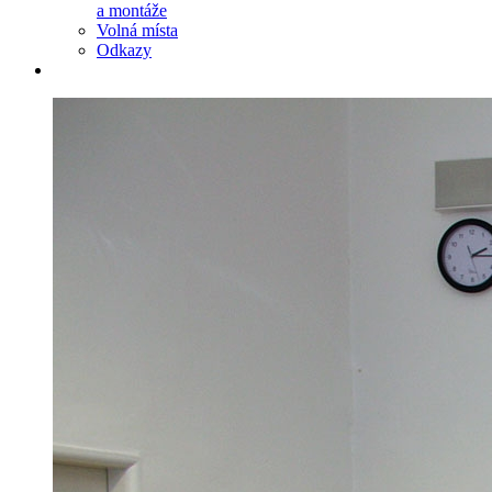
a montáže
Volná místa
Odkazy