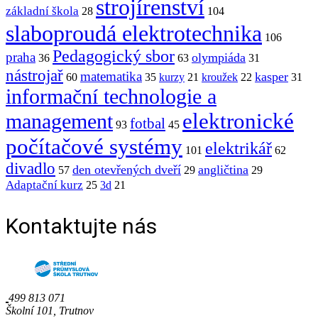
strojírenství
základní škola
28
104
slaboproudá elektrotechnika
106
Pedagogický sbor
praha
olympiáda
36
63
31
nástrojař
matematika
kasper
60
35
kurzy
21
kroužek
22
31
informační technologie a
elektronické
management
fotbal
93
45
počítačové systémy
elektrikář
101
62
divadlo
den otevřených dveří
angličtina
57
29
29
Adaptační kurz
25
3d
21
Kontaktujte nás
499 813 071
Školní 101, Trutnov