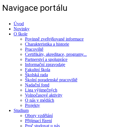
Navigace portálu
Úvod
Novinky
O škole
Povinně zveřejňované informace
Charakteristika a historie
Pracoviště
Certifikáty, akreditace, programy...
Partnerství a spolupráce
Informační zpravodaje
Fakultní škola
Školská rada
Školní poradenské pracoviště
Nadační fond
Liga výjimečných
Volnočasové aktivity
O nás v médiích
Projekty
Studium
Obory vzdělání
Přijímací řízení
Proč studovat u nás