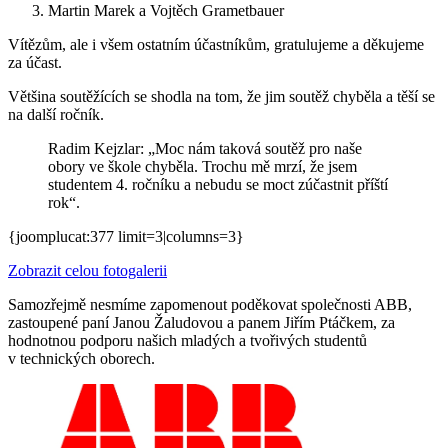
Martin Marek a Vojtěch Grametbauer
Vítězům, ale i všem ostatním účastníkům, gratulujeme a děkujeme
za účast.
Většina soutěžících se shodla na tom, že jim soutěž chyběla a těší se
na další ročník.
Radim Kejzlar: „Moc nám taková soutěž pro naše
obory ve škole chyběla. Trochu mě mrzí, že jsem
studentem 4. ročníku a nebudu se moct zúčastnit příští
rok“.
{joomplucat:377 limit=3|columns=3}
Zobrazit celou fotogalerii
Samozřejmě nesmíme zapomenout poděkovat společnosti ABB,
zastoupené paní Janou Žaludovou a panem Jiřím Ptáčkem, za
hodnotnou podporu našich mladých a tvořivých studentů
v technických oborech.