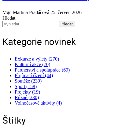
Mgr. Martina Pradáčová
25. červen 2026
Hledat
Hledat
Kategorie novinek
Exkurze a výlety (270)
Kulturní akce (70)
Partnerství a spolupráce (69)
Přijímací řízení (44)
Soutěže (239)
Sport (158)
Projekty (19)
Různé (330)
Volnočasové aktivity (4)
Štítky