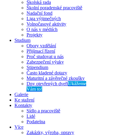
Školská rada
Školní poradenské pracoviště
Nadační fond
Liga výjimečných
Volnočasové aktivity
O nás v médiích
Projekty
Studium
Obory vzdělání
Přijímací řízení
Proč studovat u nás
Zabezpečení výuky
Stipendium
Často kladené dotazy
Maturitní a závěrečné zkoušky
Dny otevřených dveří
Ukážeme
Vám to!
Galerie
Ke stažení
Kontakty
Sídlo a pracoviště
Lidé
Podatelna
Více
Zakázky, výroba, opravy