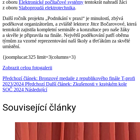
z oboru
Elektronické počítačové systémy
tentokrát nahradí žáci
z oboru
Slaboproudá elektrotechnika
.
Další ročník projektu „Podnikání v praxi“ je minulostí, zbývá
poděkovat organizátorům, a zvláště lektorce Jitce Bočarovové, která
tentokrát zajistila kompletní semináře a konzultace pro naše žáky
a skvěle je připravila na finále. Největší poděkování patří oběma
týmům za vzorné reprezentování naší školy a třeťákům za skvělé
umístění.
{joomplucat:325 limit=3|columns=3}
Zobrazit celou fotogalerii
Předchozí článek: Bronzové medaile z republikového finále T-profi
2023/2024
Předchozí
Další článek: Zkušenosti v krajském kole
SOČ 2024
Následující
Související články