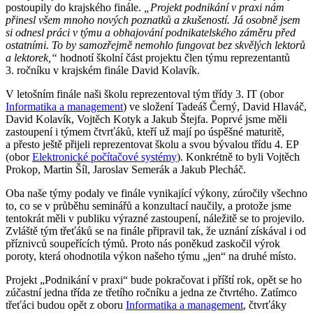
postoupily do krajského finále.
„Projekt podnikání v praxi nám
přinesl všem mnoho nových poznatků a zkušeností. Já osobně jsem
si odnesl práci v týmu a obhajování podnikatelského záměru před
ostatními. To by samozřejmě nemohlo fungovat bez skvělých lektorů
a lektorek,“
hodnotí školní část projektu člen týmu reprezentantů
3. ročníku v krajském finále David Kolavík.
V letošním finále naši školu reprezentoval tým třídy 3. IT (obor
Informatika a management
) ve složení Tadeáš Černý, David Hlaváč,
David Kolavík, Vojtěch Kotyk a Jakub Štejfa. Poprvé jsme měli
zastoupení i týmem čtvrťáků, kteří už mají po úspěšné maturitě,
a přesto ještě přijeli reprezentovat školu a svou bývalou třídu 4. EP
(obor
Elektronické počítačové systémy
). Konkrétně to byli Vojtěch
Prokop, Martin Šíl, Jaroslav Semerák a Jakub Plecháč.
Oba naše týmy podaly ve finále vynikající výkony, zúročily všechno
to, co se v průběhu seminářů a konzultací naučily, a protože jsme
tentokrát měli v publiku výrazné zastoupení, náležitě se to projevilo.
Zvláště tým třeťáků se na finále připravil tak, že uznání získával i od
příznivců soupeřících týmů. Proto nás poněkud zaskočil výrok
poroty, která ohodnotila výkon našeho týmu „jen“ na druhé místo.
Projekt „Podnikání v praxi“ bude pokračovat i příští rok, opět se ho
zúčastní jedna třída ze třetího ročníku a jedna ze čtvrtého. Zatímco
třeťáci budou opět z oboru
Informatika a management
, čtvrťáky