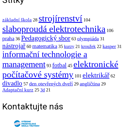
strojírenství
základní škola
28
104
slaboproudá elektrotechnika
106
Pedagogický sbor
praha
olympiáda
36
63
31
nástrojař
matematika
kasper
60
35
kurzy
21
kroužek
22
31
informační technologie a
elektronické
management
fotbal
93
45
počítačové systémy
elektrikář
101
62
divadlo
den otevřených dveří
angličtina
57
29
29
Adaptační kurz
25
3d
21
Kontaktujte nás