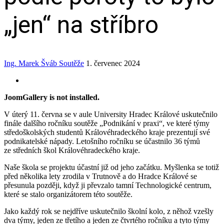
„jen“ na stříbro
Ing. Marek Šváb
Soutěže
1. červenec 2024
JoomGallery is not installed.
V úterý 11. června se v aule University Hradec Králové uskutečnilo
finále dalšího ročníku soutěže „Podnikání v praxi“, ve které týmy
středoškolských studentů Královéhradeckého kraje prezentují své
podnikatelské nápady. Letošního ročníku se účastnilo 36 týmů
ze středních škol Královéhradeckého kraje.
Naše škola se projektu účastní již od jeho začátku. Myšlenka se totiž
před několika lety zrodila v Trutnově a do Hradce Králové se
přesunula později, když ji převzalo tamní Technologické centrum,
které se stalo organizátorem této soutěže.
Jako každý rok se nejdříve uskutečnilo školní kolo, z něhož vzešly
dva týmy, jeden ze třetího a jeden ze čtvrtého ročníku a tyto týmy