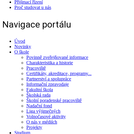
Přijímací řízení
Proč studovat u nás
Navigace portálu
Úvod
Novinky
O škole
Povinně zveřejňované informace
Charakteristika a historie
Pracoviště
Certifikáty, akreditace, programy...
Partnerství a spolupráce
Informační zpravodaje
Fakultní škola
Školská rada
Školní poradenské pracoviště
Nadační fond
Liga výjimečných
Volnočasové aktivity
O nás v médiích
Projekty
Studium