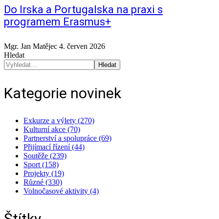
Do Irska a Portugalska na praxi s
programem Erasmus+
Mgr. Jan Matějec
4. červen 2026
Hledat
Hledat
Kategorie novinek
Exkurze a výlety (270)
Kulturní akce (70)
Partnerství a spolupráce (69)
Přijímací řízení (44)
Soutěže (239)
Sport (158)
Projekty (19)
Různé (330)
Volnočasové aktivity (4)
Štítky