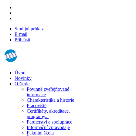
Studijní průkaz
E-mail
Přihlásit
Úvod
Novinky
O škole
Povinně zveřejňované
informace
Charakteristika a historie
Pracoviště
Certifikáty, akreditace,
programy...
Partnerství a spolupráce
Informační zpravodaje
Fakultní škola