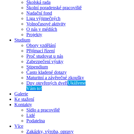
Školská rada
Školní poradenské pracoviště
Nadační fond
Liga výjimečných
Volnočasové aktivity
O nás v médiích
Projekty
Studium
Obory vzdělání
Přijímací řízení
Proč studovat u nás
Zabezpečení výuky
Stipendium
Často kladené dotazy
Maturitní a závěrečné zkoušky
Dny otevřených dveří
Ukážeme
Vám to!
Galerie
Ke stažení
Kontakty
Sídlo a pracoviště
Lidé
Podatelna
Více
Zakázky, výroba, opravy