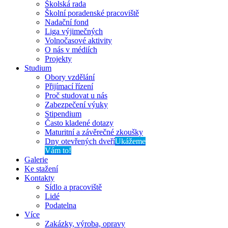
Školská rada
Školní poradenské pracoviště
Nadační fond
Liga výjimečných
Volnočasové aktivity
O nás v médiích
Projekty
Studium
Obory vzdělání
Přijímací řízení
Proč studovat u nás
Zabezpečení výuky
Stipendium
Často kladené dotazy
Maturitní a závěrečné zkoušky
Dny otevřených dveří
Ukážeme
Vám to!
Galerie
Ke stažení
Kontakty
Sídlo a pracoviště
Lidé
Podatelna
Více
Zakázky, výroba, opravy