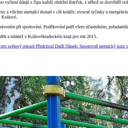
po vyčtení údajů z čipu každý obdržel lísteček, z něhož se dozvěděl sv
y a všichni startující dostali v cíli koláče, ovocné tyčinky a energetic
i Králové.
stráveném při sportování. Poděkování patří všem účastníkům, pořadatel
děti a mládež v Královéhradeckém kraji pro rok 2015.
u pro světový rekord
Předchozí
Další článek: Sportovně turistický kur