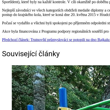
SportIdent), které byly na každé kontrole. V cíli okamžitě po doběhu 
Nejlepší závodníci ve všech kategoriích obdrželi medaile diplomy a cen
postup do krajského kola, které se koná dne 20. května 2015 v Hradc
Počasí se vydařilo a všichni byli spokojeni po příjemném odpoledni 
Akce byla financována z Programu podpory regionálních soutěží pro 
Předchozí článek: Trutnovští průmyslováci se potopili na dno Bajkal
Související články