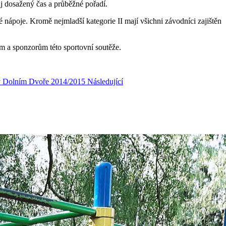
ůj dosažený čas a průběžné pořadí.
ké nápoje. Kromě nejmladší kategorie II mají všichni závodníci zajištěn
ům a sponzorům této sportovní soutěže.
z v Dolním Dvoře 2014/2015
Následující