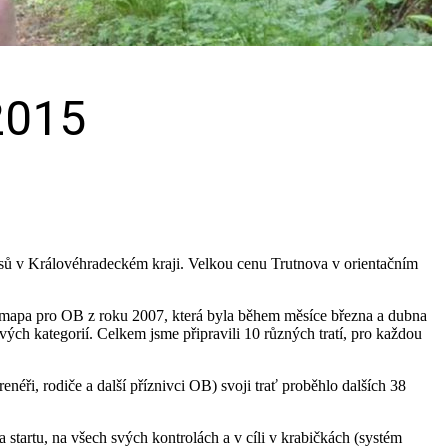
2015
resů v Královéhradeckém kraji. Velkou cenu Trutnova v orientačním
 mapa pro OB z roku 2007, která byla během měsíce března a dubna
ch kategorií. Celkem jsme připravili 10 různých tratí, pro každou
néři, rodiče a další příznivci OB) svoji trať proběhlo dalších 38
startu, na všech svých kontrolách a v cíli v krabičkách (systém