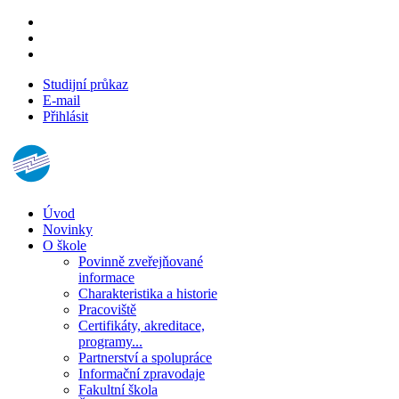
Studijní průkaz
E-mail
Přihlásit
Úvod
Novinky
O škole
Povinně zveřejňované
informace
Charakteristika a historie
Pracoviště
Certifikáty, akreditace,
programy...
Partnerství a spolupráce
Informační zpravodaje
Fakultní škola