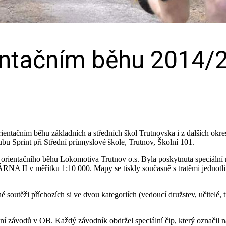
ientačním běhu 2014/
rientačním běhu základních a středních škol Trutnovska i z dalších ok
bu Sprint při Střední průmyslové škole, Trutnov, Školní 101.
rientačního běhu Lokomotiva Trutnov o.s. Byla poskytnuta speciální
A II v měřítku 1:10 000. Mapy se tiskly současně s tratěmi jednotlivý
utěži příchozích si ve dvou kategoriích (vedoucí družstev, učitelé, tre
 závodů v OB. Každý závodník obdržel speciální čip, který označil na 