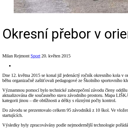
Okresní přebor v or
Milan Rejmont
Sport
20. květen 2015
Dne 12. května 2015 se konal již jedenáctý ročník okresního kola v o
běhu organizačně zaštiťovali pedagogové ze Školního sportovního klu
Významnou pomocí bylo technické zabezpečení závodu členy oddílu o
aktualizována dle současného stavu závodního prostoru. Mapa LIŠKÁRN
kategorii jinou – dle obtížnosti a délky s různými počty kontrol.
Do závodu se prezentovalo celkem 95 závodníků z 10 škol. Ve vložené so
startujících.
Výsledky byly zpracovávány podle nejmodernější technologie pořádání