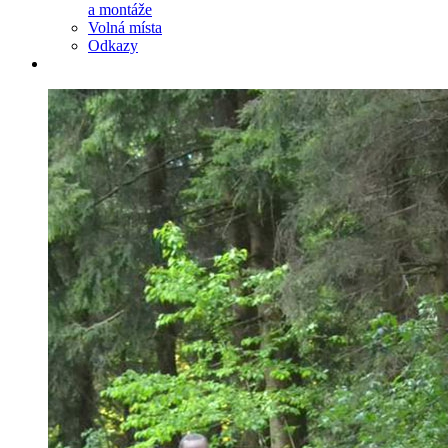
a montáže
Volná místa
Odkazy