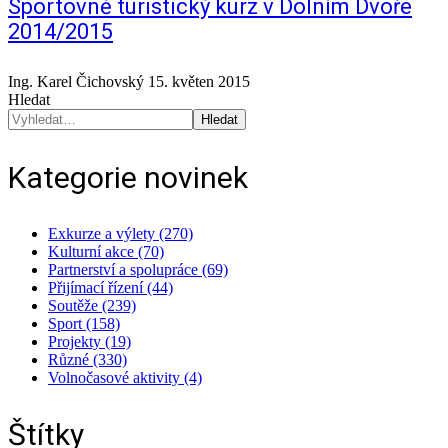
Sportovně turistický kurz v Dolním Dvoře
2014/2015
Ing. Karel Čichovský
15. květen 2015
Hledat
Hledat
Kategorie novinek
Exkurze a výlety (270)
Kulturní akce (70)
Partnerství a spolupráce (69)
Přijímací řízení (44)
Soutěže (239)
Sport (158)
Projekty (19)
Různé (330)
Volnočasové aktivity (4)
Štítky