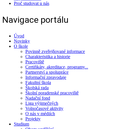
Proč studovat u nás
Navigace portálu
Úvod
Novinky
O škole
Povinně zveřejňované informace
Charakteristika a historie
Pracoviště
Certifikáty, akreditace, programy...
Partnerství a spolupráce
Informační zpravodaje
Fakultní škola
Školská rada
Školní poradenské pracoviště
Nadační fond
Liga výjimečných
Volnočasové aktivity
O nás v médiích
Projekty
Studium