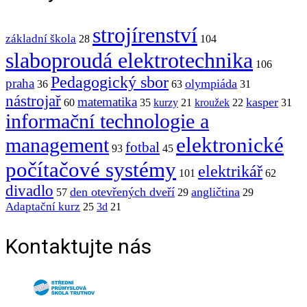
strojírenství
základní škola
28
104
slaboproudá elektrotechnika
106
Pedagogický sbor
praha
olympiáda
36
63
31
nástrojař
matematika
kasper
60
35
kurzy
21
kroužek
22
31
informační technologie a
elektronické
management
fotbal
93
45
počítačové systémy
elektrikář
101
62
divadlo
den otevřených dveří
angličtina
57
29
29
Adaptační kurz
25
3d
21
Kontaktujte nás