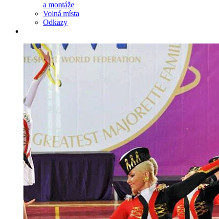
a montáže
Volná místa
Odkazy