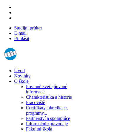
Studijní průkaz
E-mail
Přihlásit
Úvod
Novinky
O škole
Povinně zveřejňované
informace
Charakteristika a historie
Pracoviště
Certifikáty, akreditace,
programy...
Partnerství a spolupráce
Informační zpravodaje
Fakultní škola