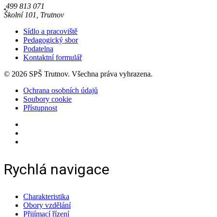
499 813 071
Školní 101, Trutnov
Sídlo a pracoviště
Pedagogický sbor
Podatelna
Kontaktní formulář
© 2026 SPŠ Trutnov. Všechna práva vyhrazena.
Ochrana osobních údajů
Soubory cookie
Přístupnost
Rychlá navigace
Charakteristika
Obory vzdělání
Přijímací řízení