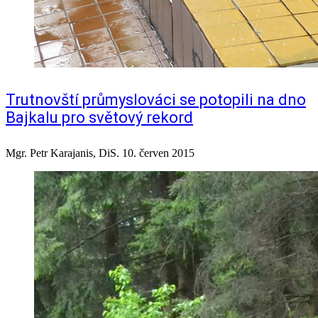
Trutnovští průmyslováci se potopili na dno
Bajkalu pro světový rekord
Mgr. Petr Karajanis, DiS.
10. červen 2015