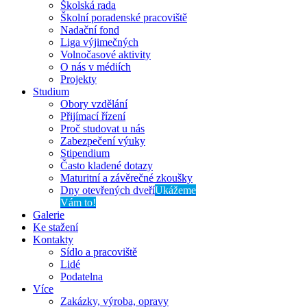
Školská rada
Školní poradenské pracoviště
Nadační fond
Liga výjimečných
Volnočasové aktivity
O nás v médiích
Projekty
Studium
Obory vzdělání
Přijímací řízení
Proč studovat u nás
Zabezpečení výuky
Stipendium
Často kladené dotazy
Maturitní a závěrečné zkoušky
Dny otevřených dveří
Ukážeme
Vám to!
Galerie
Ke stažení
Kontakty
Sídlo a pracoviště
Lidé
Podatelna
Více
Zakázky, výroba, opravy