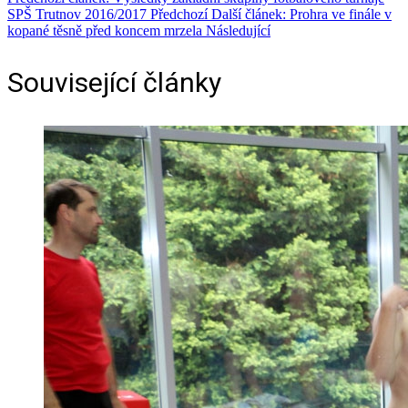
SPŠ Trutnov 2016/2017
Předchozí
Další článek: Prohra ve finále v
kopané těsně před koncem mrzela
Následující
Související články