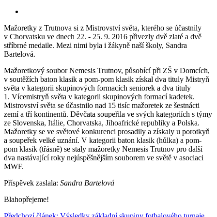
Mažoretky z Trutnova si z Mistrovství světa, kterého se účastnily
v Chorvatsku ve dnech 22. - 25. 9. 2016 přivezly dvě zlaté a dvě
stříbrné medaile. Mezi nimi byla i žákyně naší školy, Sandra
Bartelová.
Mažoretkový soubor Nemesis Trutnov, působící při ZŠ v Domcích,
v soutěžích baton klasik a pom-pom klasik získal dva tituly Mistryň
světa v kategorii skupinových formacích seniorek a dva tituly
1. Vícemistryň světa v kategorii skupinových formací kadetek.
Mistrovství světa se účastnilo nad 15 tisíc mažoretek ze šestnácti
zemí a tří kontinentů. Děvčata soupeřila ve svých kategoriích s týmy
ze Slovenska, Itálie, Chorvatska, Jihoafrické republiky a Polska.
Mažoretky se ve světové konkurenci prosadily a získaly u porotkyň
a soupeřek velké uznání. V kategorii baton klasik (hůlka) a pom-
pom klasik (třásně) se staly mažoretky Nemesis Trutnov pro další
dva nastávající roky nejúspěšnějším souborem ve světě v asociaci
MWF.
Příspěvek zaslala:
Sandra Bartelová
Blahopřejeme!
Předchozí článek: Výsledky základní skupiny fotbalového turnaje