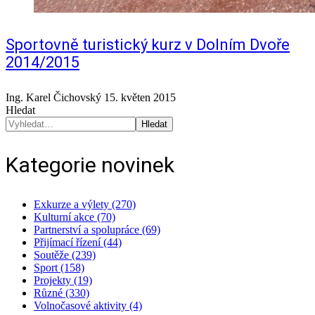
Sportovně turistický kurz v Dolním Dvoře
2014/2015
Ing. Karel Čichovský
15. květen 2015
Hledat
Hledat
Kategorie novinek
Exkurze a výlety (270)
Kulturní akce (70)
Partnerství a spolupráce (69)
Přijímací řízení (44)
Soutěže (239)
Sport (158)
Projekty (19)
Různé (330)
Volnočasové aktivity (4)