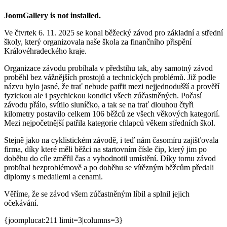
JoomGallery is not installed.
Ve čtvrtek 6. 11. 2025 se konal běžecký závod pro základní a střední
školy, který organizovala naše škola za finančního přispění
Královéhradeckého kraje.
Organizace závodu probíhala v předstihu tak, aby samotný závod
proběhl bez vážnějších prostojů a technických problémů. Již podle
názvu bylo jasné, že trať nebude patřit mezi nejjednodušší a prověří
fyzickou ale i psychickou kondici všech zúčastněných. Počasí
závodu přálo, svítilo sluníčko, a tak se na trať dlouhou čtyři
kilometry postavilo celkem 106 běžců ze všech věkových kategorií.
Mezi nejpočetnější patřila kategorie chlapců věkem středních škol.
Stejně jako na cyklistickém závodě, i teď nám časomíru zajišťovala
firma, díky které měli běžci na startovním čísle čip, který jim po
doběhu do cíle změřil čas a vyhodnotil umístění. Díky tomu závod
probíhal bezproblémově a po doběhu se vítězným běžcům předali
diplomy s medailemi a cenami.
Věříme, že se závod všem zúčastněným líbil a splnil jejich
očekávání.
{joomplucat:211 limit=3|columns=3}