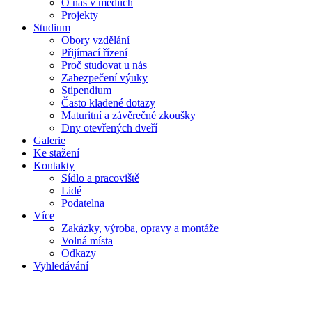
O nás v médiích
Projekty
Studium
Obory vzdělání
Přijímací řízení
Proč studovat u nás
Zabezpečení výuky
Stipendium
Často kladené dotazy
Maturitní a závěrečné zkoušky
Dny otevřených dveří
Galerie
Ke stažení
Kontakty
Sídlo a pracoviště
Lidé
Podatelna
Více
Zakázky, výroba, opravy a montáže
Volná místa
Odkazy
Vyhledávání