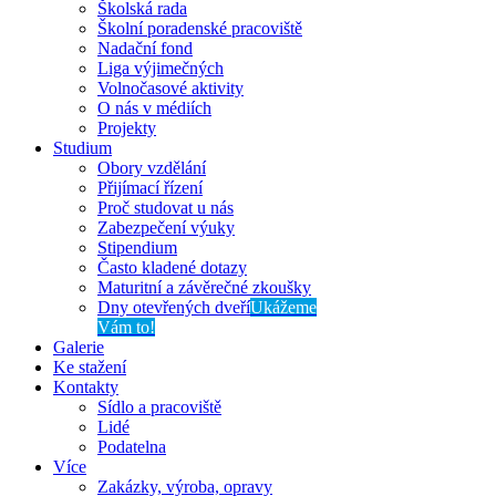
Školská rada
Školní poradenské pracoviště
Nadační fond
Liga výjimečných
Volnočasové aktivity
O nás v médiích
Projekty
Studium
Obory vzdělání
Přijímací řízení
Proč studovat u nás
Zabezpečení výuky
Stipendium
Často kladené dotazy
Maturitní a závěrečné zkoušky
Dny otevřených dveří
Ukážeme
Vám to!
Galerie
Ke stažení
Kontakty
Sídlo a pracoviště
Lidé
Podatelna
Více
Zakázky, výroba, opravy