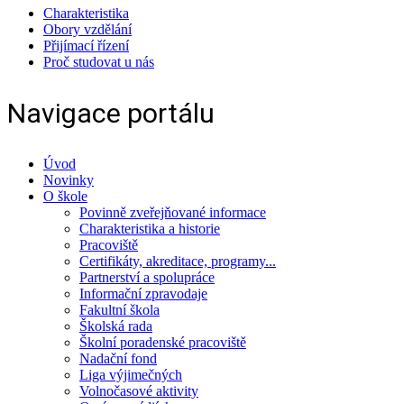
Charakteristika
Obory vzdělání
Přijímací řízení
Proč studovat u nás
Navigace portálu
Úvod
Novinky
O škole
Povinně zveřejňované informace
Charakteristika a historie
Pracoviště
Certifikáty, akreditace, programy...
Partnerství a spolupráce
Informační zpravodaje
Fakultní škola
Školská rada
Školní poradenské pracoviště
Nadační fond
Liga výjimečných
Volnočasové aktivity