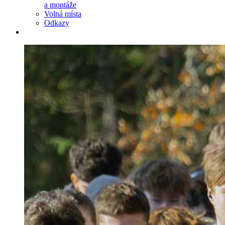
a montáže
Volná místa
Odkazy