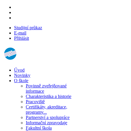
Studijní průkaz
E-mail
Přihlásit
Úvod
Novinky
O škole
Povinně zveřejňované
informace
Charakteristika a historie
Pracoviště
Certifikáty, akreditace,
programy...
Partnerství a spolupráce
Informační zpravodaje
Fakultní škola