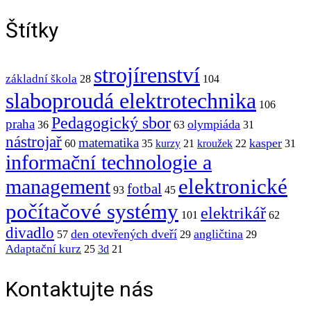
Štítky
strojírenství
základní škola
28
104
slaboproudá elektrotechnika
106
Pedagogický sbor
praha
olympiáda
36
63
31
nástrojař
matematika
kasper
60
35
kurzy
21
kroužek
22
31
informační technologie a
elektronické
management
fotbal
93
45
počítačové systémy
elektrikář
101
62
divadlo
den otevřených dveří
angličtina
57
29
29
Adaptační kurz
25
3d
21
Kontaktujte nás