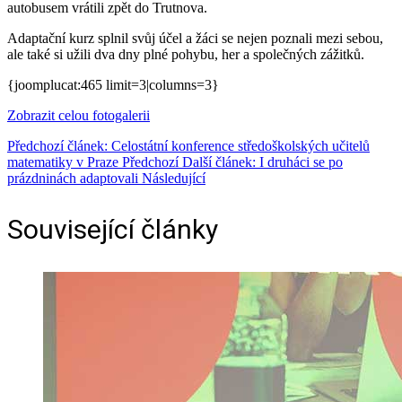
autobusem vrátili zpět do Trutnova.
Adaptační kurz splnil svůj účel a žáci se nejen poznali mezi sebou,
ale také si užili dva dny plné pohybu, her a společných zážitků.
{joomplucat:465 limit=3|columns=3}
Zobrazit celou fotogalerii
Předchozí článek: Celostátní konference středoškolských učitelů
matematiky v Praze
Předchozí
Další článek: I druháci se po
prázdninách adaptovali
Následující
Související články