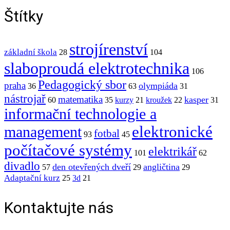
Štítky
strojírenství
základní škola
28
104
slaboproudá elektrotechnika
106
Pedagogický sbor
praha
olympiáda
36
63
31
nástrojař
matematika
kasper
60
35
kurzy
21
kroužek
22
31
informační technologie a
elektronické
management
fotbal
93
45
počítačové systémy
elektrikář
101
62
divadlo
den otevřených dveří
angličtina
57
29
29
Adaptační kurz
25
3d
21
Kontaktujte nás