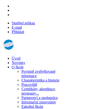
Studijní průkaz
E-mail
Přihlásit
Úvod
Novinky
O škole
Povinně zveřejňované
informace
Charakteristika a historie
Pracoviště
Certifikáty, akreditace,
programy...
Partnerství a spolupráce
Informační zpravodaje
Fakultní škola