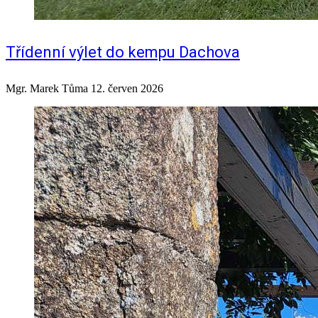
Třídenní výlet do kempu Dachova
Mgr. Marek Tůma
12. červen 2026