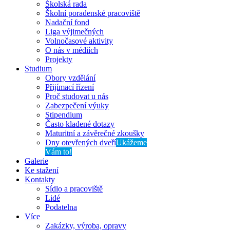
Školská rada
Školní poradenské pracoviště
Nadační fond
Liga výjimečných
Volnočasové aktivity
O nás v médiích
Projekty
Studium
Obory vzdělání
Přijímací řízení
Proč studovat u nás
Zabezpečení výuky
Stipendium
Často kladené dotazy
Maturitní a závěrečné zkoušky
Dny otevřených dveří
Ukážeme
Vám to!
Galerie
Ke stažení
Kontakty
Sídlo a pracoviště
Lidé
Podatelna
Více
Zakázky, výroba, opravy