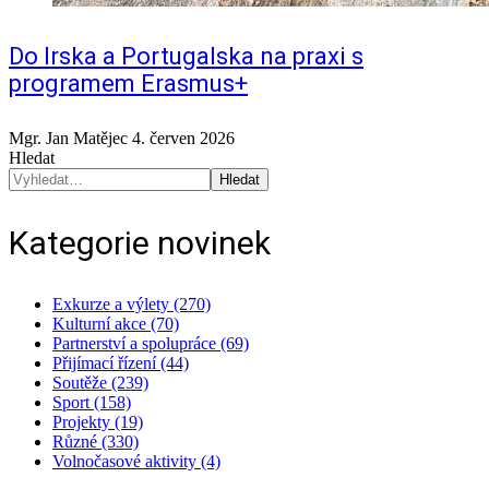
Do Irska a Portugalska na praxi s
programem Erasmus+
Mgr. Jan Matějec
4. červen 2026
Hledat
Hledat
Kategorie novinek
Exkurze a výlety (270)
Kulturní akce (70)
Partnerství a spolupráce (69)
Přijímací řízení (44)
Soutěže (239)
Sport (158)
Projekty (19)
Různé (330)
Volnočasové aktivity (4)