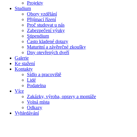
Projekty
Studium
Obory vzdělání
Přijímací řízení
Proč studovat u nás
Zabezpečení výuky
Stipendium
Často kladené dotazy
Maturitní a závěrečné zkoušky
Dny otevřených dveří
Galerie
Ke stažení
Kontakty
Sídlo a pracoviště
Lidé
Podatelna
Více
Zakázky, výroba, opravy a montáže
Volná místa
Odkazy
Vyhledávání