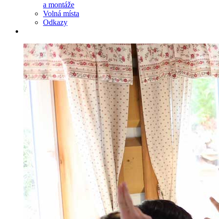
a montáže
Volná místa
Odkazy