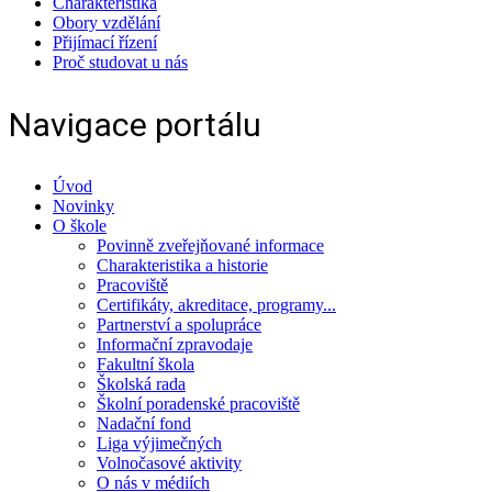
Charakteristika
Obory vzdělání
Přijímací řízení
Proč studovat u nás
Navigace portálu
Úvod
Novinky
O škole
Povinně zveřejňované informace
Charakteristika a historie
Pracoviště
Certifikáty, akreditace, programy...
Partnerství a spolupráce
Informační zpravodaje
Fakultní škola
Školská rada
Školní poradenské pracoviště
Nadační fond
Liga výjimečných
Volnočasové aktivity
O nás v médiích