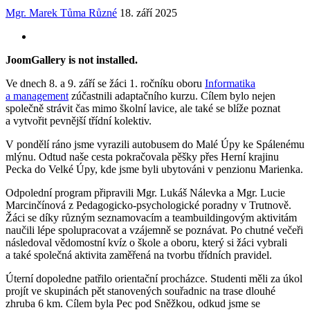
Mgr. Marek Tůma
Různé
18. září 2025
JoomGallery is not installed.
Ve dnech 8. a 9. září se žáci 1. ročníku oboru
Informatika
a management
zúčastnili adaptačního kurzu. Cílem bylo nejen
společně strávit čas mimo školní lavice, ale také se blíže poznat
a vytvořit pevnější třídní kolektiv.
V pondělí ráno jsme vyrazili autobusem do Malé Úpy ke Spálenému
mlýnu. Odtud naše cesta pokračovala pěšky přes Herní krajinu
Pecka do Velké Úpy, kde jsme byli ubytováni v penzionu Marienka.
Odpolední program připravili Mgr. Lukáš Nálevka a Mgr. Lucie
Marcinčínová z Pedagogicko‑psychologické poradny v Trutnově.
Žáci se díky různým seznamovacím a teambuildingovým aktivitám
naučili lépe spolupracovat a vzájemně se poznávat. Po chutné večeři
následoval vědomostní kvíz o škole a oboru, který si žáci vybrali
a také společná aktivita zaměřená na tvorbu třídních pravidel.
Úterní dopoledne patřilo orientační procházce. Studenti měli za úkol
projít ve skupinách pět stanovených souřadnic na trase dlouhé
zhruba 6 km. Cílem byla Pec pod Sněžkou, odkud jsme se