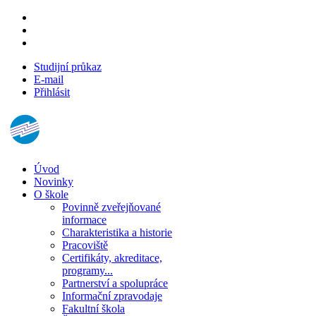
Studijní průkaz
E-mail
Přihlásit
Úvod
Novinky
O škole
Povinně zveřejňované
informace
Charakteristika a historie
Pracoviště
Certifikáty, akreditace,
programy...
Partnerství a spolupráce
Informační zpravodaje
Fakultní škola