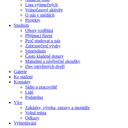
Liga výjimečných
Volnočasové aktivity
O nás v médiích
Projekty
Studium
Obory vzdělání
Přijímací řízení
Proč studovat u nás
Zabezpečení výuky
Stipendium
Často kladené dotazy
Maturitní a závěrečné zkoušky
Dny otevřených dveří
Galerie
Ke stažení
Kontakty
Sídlo a pracoviště
Lidé
Podatelna
Více
Zakázky, výroba, opravy a montáže
Volná místa
Odkazy
Vyhledávání