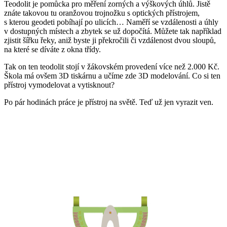
Teodolit je pomůcka pro měření zorných a výškových úhlů. Jistě
znáte takovou tu oranžovou trojnožku s optických přístrojem,
s kterou geodeti pobíhají po ulicích… Naměří se vzdálenosti a úhly
v dostupných místech a zbytek se už dopočítá. Můžete tak například
zjistit šířku řeky, aniž byste ji překročili či vzdálenost dvou sloupů,
na které se díváte z okna třídy.
Tak on ten teodolit stojí v žákovském provedení více než 2.000 Kč.
Škola má ovšem 3D tiskárnu a učíme zde 3D modelování. Co si ten
přístroj vymodelovat a vytisknout?
Po pár hodinách práce je přístroj na světě. Teď už jen vyrazit ven.