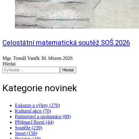
Celostátní matematická soutěž SOŠ 2026
Mgr. Tomáš Vaněk
30. březen 2026
Hledat
Hledat
Kategorie novinek
Exkurze a výlety (270)
Kulturní akce (70)
Partnerství a spolupráce (69)
Přijímací řízení (44)
Soutěže (239)
Sport (158)
Projekty (19)