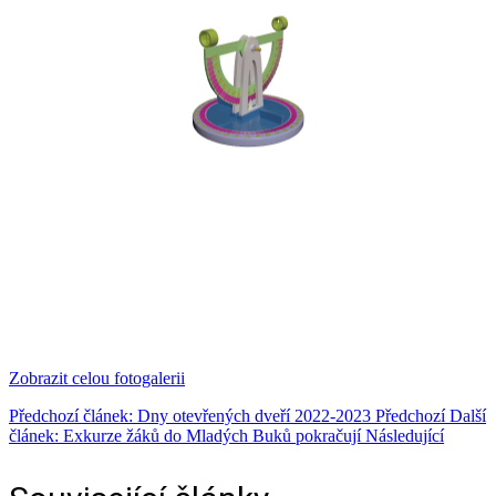
Zobrazit celou fotogalerii
Předchozí článek: Dny otevřených dveří 2022-2023
Předchozí
Další
článek: Exkurze žáků do Mladých Buků pokračují
Následující