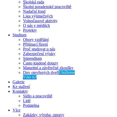
Školská rada
Školní poradenské pracoviště
Nadační fond
Liga výjimečných
Volnočasové aktivity
O nás v médiích
Projekty
Studium
Obory vzdělání
Přijímací řízení
Proč studovat u nás
Zabezpečení výuky
Stipendium
Často kladené dotazy
Maturitní a závěrečné zkoušky
Dny otevřených dveří
Ukážeme
Vám to!
Galerie
Ke stažení
Kontakty
Sídlo a pracoviště
Lidé
Podatelna
Více
Zakázky, výroba, opravy