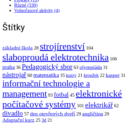
Různé (330)
Volnočasové aktivity (4)
Štítky
strojírenství
základní škola
28
104
slaboproudá elektrotechnika
106
Pedagogický sbor
praha
olympiáda
36
63
31
nástrojař
matematika
kasper
60
35
kurzy
21
kroužek
22
31
informační technologie a
elektronické
management
fotbal
93
45
počítačové systémy
elektrikář
101
62
divadlo
den otevřených dveří
angličtina
57
29
29
Adaptační kurz
25
3d
21