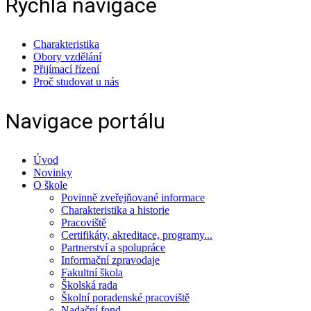
Rychlá navigace
Charakteristika
Obory vzdělání
Přijímací řízení
Proč studovat u nás
Navigace portálu
Úvod
Novinky
O škole
Povinně zveřejňované informace
Charakteristika a historie
Pracoviště
Certifikáty, akreditace, programy...
Partnerství a spolupráce
Informační zpravodaje
Fakultní škola
Školská rada
Školní poradenské pracoviště
Nadační fond