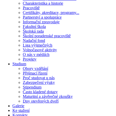
Charakteristika a historie
Pracoviště
Certifikáty, akreditace, programy...
Partnerství a spolupráce
Informační zpravodaje
Fakultní škola
Školská rada
Školní poradenské pracoviště
Nadační fond
Liga výjimečných
Volnočasové aktivity
O nás v médiích
Projekty
Studium
Obory vzdělání
Přijímací řízení
Proč studovat u nás
Zabezpečení výuky
Stipendium
Často kladené dotazy
Maturitní a závěrečné zkoušky
Dny otevřených dveří
Galerie
Ke stažení
Kontakty