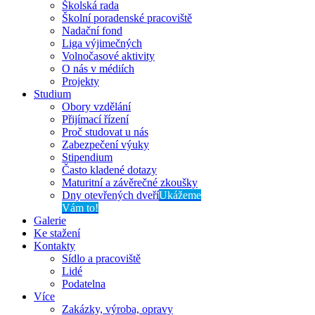
Školská rada
Školní poradenské pracoviště
Nadační fond
Liga výjimečných
Volnočasové aktivity
O nás v médiích
Projekty
Studium
Obory vzdělání
Přijímací řízení
Proč studovat u nás
Zabezpečení výuky
Stipendium
Často kladené dotazy
Maturitní a závěrečné zkoušky
Dny otevřených dveří
Ukážeme
Vám to!
Galerie
Ke stažení
Kontakty
Sídlo a pracoviště
Lidé
Podatelna
Více
Zakázky, výroba, opravy