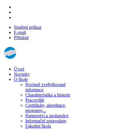
Studijní průkaz
E-mail
Přihlásit
Úvod
Novinky
O škole
Povinně zveřejňované
informace
Charakteristika a historie
Pracoviště
Certifikáty, akreditace,
programy...
Partnerství a spolupráce
Informační zpravodaje
Fakultní škola