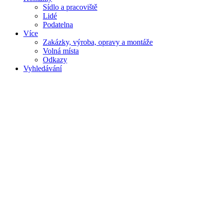
Sídlo a pracoviště
Lidé
Podatelna
Více
Zakázky, výroba, opravy a montáže
Volná místa
Odkazy
Vyhledávání