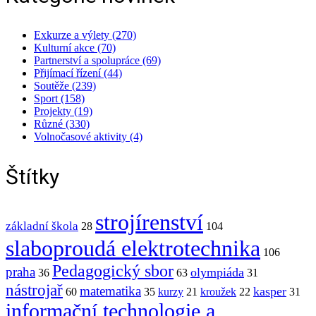
Exkurze a výlety (270)
Kulturní akce (70)
Partnerství a spolupráce (69)
Přijímací řízení (44)
Soutěže (239)
Sport (158)
Projekty (19)
Různé (330)
Volnočasové aktivity (4)
Štítky
strojírenství
základní škola
28
104
slaboproudá elektrotechnika
106
Pedagogický sbor
praha
olympiáda
36
63
31
nástrojař
matematika
kasper
60
35
kurzy
21
kroužek
22
31
informační technologie a