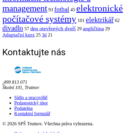
elektronické
management
fotbal
93
45
počítačové systémy
elektrikář
101
62
divadlo
den otevřených dveří
angličtina
57
29
29
Adaptační kurz
25
3d
21
Kontaktujte nás
499 813 071
Školní 101, Trutnov
Sídlo a pracoviště
Pedagogický sbor
Podatelna
Kontaktní formulář
© 2026 SPŠ Trutnov. Všechna práva vyhrazena.