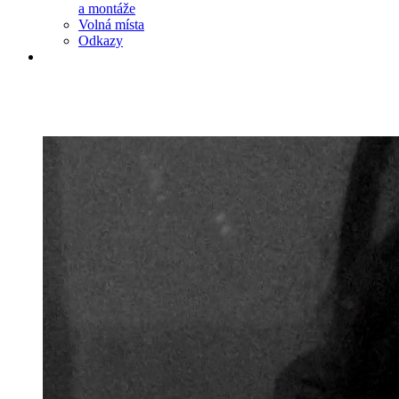
a montáže
Volná místa
Odkazy