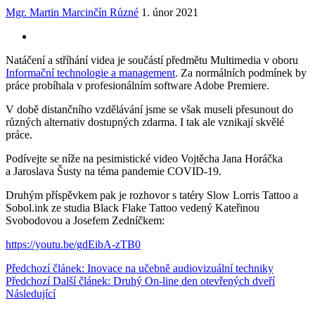
Mgr. Martin Marcinčín
Různé
1. únor 2021
Natáčení a stříhání videa je součástí předmětu Multimedia v oboru
Informační technologie a management
. Za normálních podmínek by
práce probíhala v profesionálním software Adobe Premiere.
V době distančního vzdělávání jsme se však museli přesunout do
různých alternativ dostupných zdarma. I tak ale vznikají skvělé
práce.
Podívejte se níže na pesimistické video Vojtěcha Jana Horáčka
a Jaroslava Šusty na téma pandemie COVID-19.
Druhým příspěvkem pak je rozhovor s tatéry Slow Lorris Tattoo a
Sobol.ink ze studia Black Flake Tattoo vedený Kateřinou
Svobodovou a Josefem Zedníčkem:
https://youtu.be/gdEibA-zTB0
Předchozí článek: Inovace na učebně audiovizuální techniky
Předchozí
Další článek: Druhý On-line den otevřených dveří
Následující