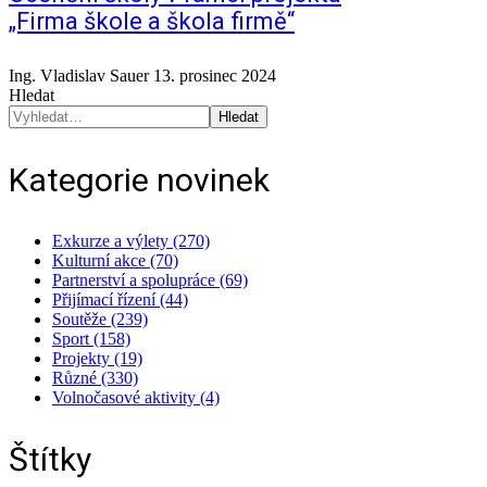
„Firma škole a škola firmě“
Ing. Vladislav Sauer
13. prosinec 2024
Hledat
Hledat
Kategorie novinek
Exkurze a výlety (270)
Kulturní akce (70)
Partnerství a spolupráce (69)
Přijímací řízení (44)
Soutěže (239)
Sport (158)
Projekty (19)
Různé (330)
Volnočasové aktivity (4)
Štítky