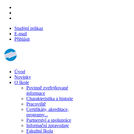
Studijní průkaz
E-mail
Přihlásit
Úvod
Novinky
O škole
Povinně zveřejňované
informace
Charakteristika a historie
Pracoviště
Certifikáty, akreditace,
programy...
Partnerství a spolupráce
Informační zpravodaje
Fakultní škola