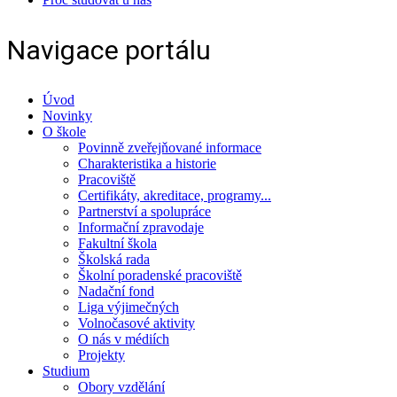
Navigace portálu
Úvod
Novinky
O škole
Povinně zveřejňované informace
Charakteristika a historie
Pracoviště
Certifikáty, akreditace, programy...
Partnerství a spolupráce
Informační zpravodaje
Fakultní škola
Školská rada
Školní poradenské pracoviště
Nadační fond
Liga výjimečných
Volnočasové aktivity
O nás v médiích
Projekty
Studium
Obory vzdělání