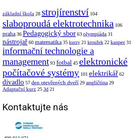
strojírenství
základní škola
28
104
slaboproudá elektrotechnika
106
Pedagogický sbor
praha
olympiáda
36
63
31
nástrojař
matematika
kasper
60
35
kurzy
21
kroužek
22
31
informační technologie a
elektronické
management
fotbal
93
45
počítačové systémy
elektrikář
101
62
divadlo
den otevřených dveří
angličtina
57
29
29
Adaptační kurz
25
3d
21
Kontaktujte nás