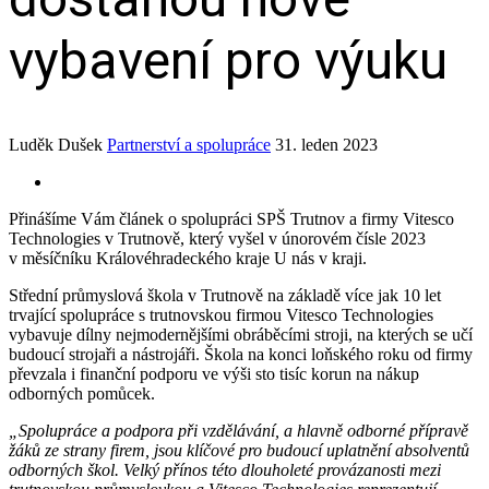
vybavení pro výuku
Luděk Dušek
Partnerství a spolupráce
31. leden 2023
Přinášíme Vám článek o spolupráci SPŠ Trutnov a firmy Vitesco
Technologies v Trutnově, který vyšel v únorovém čísle 2023
v měsíčníku Královéhradeckého kraje U nás v kraji.
Střední průmyslová škola v Trutnově na základě více jak 10 let
trvající spolupráce s trutnovskou firmou Vitesco Technologies
vybavuje dílny nejmodernějšími obráběcími stroji, na kterých se učí
budoucí strojaři a nástrojáři. Škola na konci loňského roku od firmy
převzala i finanční podporu ve výši sto tisíc korun na nákup
odborných pomůcek.
„Spolupráce a podpora při vzdělávání, a hlavně odborné přípravě
žáků ze strany firem, jsou klíčové pro budoucí uplatnění absolventů
odborných škol. Velký přínos této dlouholeté provázanosti mezi