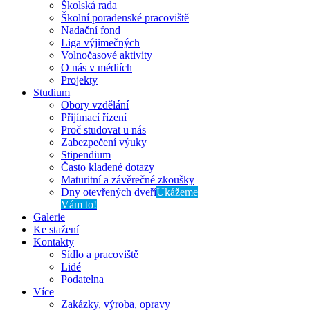
Školská rada
Školní poradenské pracoviště
Nadační fond
Liga výjimečných
Volnočasové aktivity
O nás v médiích
Projekty
Studium
Obory vzdělání
Přijímací řízení
Proč studovat u nás
Zabezpečení výuky
Stipendium
Často kladené dotazy
Maturitní a závěrečné zkoušky
Dny otevřených dveří
Ukážeme
Vám to!
Galerie
Ke stažení
Kontakty
Sídlo a pracoviště
Lidé
Podatelna
Více
Zakázky, výroba, opravy