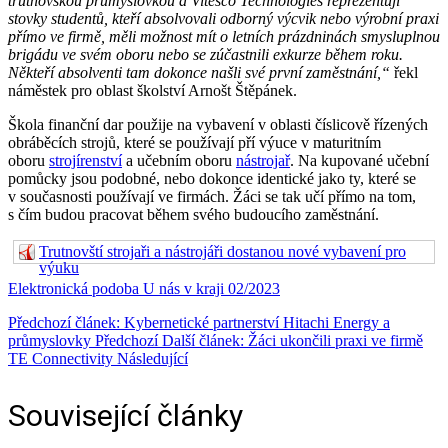
trutnovskou průmyslovkou a Vitesco Technologies reprezentují
stovky studentů, kteří absolvovali odborný výcvik nebo výrobní praxi
přímo ve firmě, měli možnost mít o letních prázdninách smysluplnou
brigádu ve svém oboru nebo se zúčastnili exkurze během roku.
Někteří absolventi tam dokonce našli své první zaměstnání,“
řekl
náměstek pro oblast školství Arnošt Štěpánek.
Škola finanční dar použije na vybavení v oblasti číslicově řízených
obráběcích strojů, které se používají pří výuce v maturitním
oboru
strojírenství
a učebním oboru
nástrojař
. Na kupované učební
pomůcky jsou podobné, nebo dokonce identické jako ty, které se
v současnosti používají ve firmách. Žáci se tak učí přímo na tom,
s čím budou pracovat během svého budoucího zaměstnání.
Trutnovští strojaři a nástrojáři dostanou nové vybavení pro
výuku
Elektronická podoba U nás v kraji 02/2023
Předchozí článek: Kybernetické partnerství Hitachi Energy a
průmyslovky
Předchozí
Další článek: Žáci ukončili praxi ve firmě
TE Connectivity
Následující
Související články