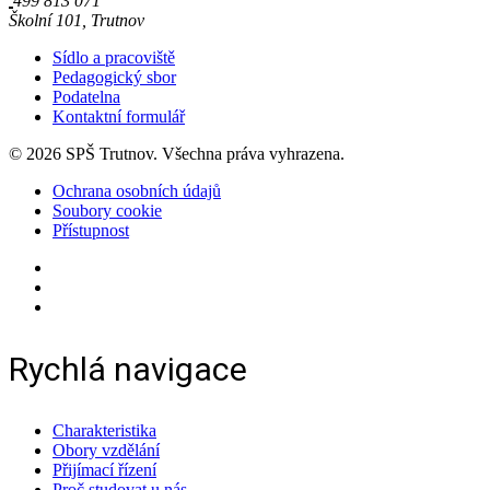
499 813 071
Školní 101, Trutnov
Sídlo a pracoviště
Pedagogický sbor
Podatelna
Kontaktní formulář
© 2026 SPŠ Trutnov. Všechna práva vyhrazena.
Ochrana osobních údajů
Soubory cookie
Přístupnost
Rychlá navigace
Charakteristika
Obory vzdělání
Přijímací řízení
Proč studovat u nás