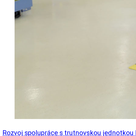
Rozvoj spolupráce s trutnovskou jednotkou 