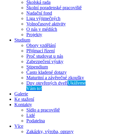
Školská rada
Školní poradenské pracoviště
Nadační fond
Liga výjimečných
Volnočasové aktivity
O nás v médiích
Projekty
Studium
Obory vzdělání
Přijímací řízení
Proč studovat u nás
Zabezpečení výuky
Stipendium
Často kladené dotazy
Maturitní a závěrečné zkoušky
Dny otevřených dveří
Ukážeme
Vám to!
Galerie
Ke stažení
Kontakty
Sídlo a pracoviště
Lidé
Podatelna
Více
Zakázky, výroba, opravy