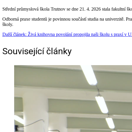
Střední průmyslová škola Trutnov se dne 21. 4. 2026 stala fakultní š
Odborná praxe studentů je povinnou součástí studia na univerzitě. Pr
školy.
Další článek: Živá knihovna povolání propojila naši školu s praxí v
Související články