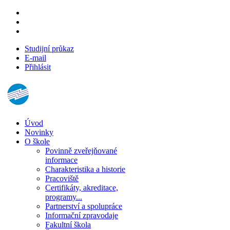
Studijní průkaz
E-mail
Přihlásit
Úvod
Novinky
O škole
Povinně zveřejňované
informace
Charakteristika a historie
Pracoviště
Certifikáty, akreditace,
programy...
Partnerství a spolupráce
Informační zpravodaje
Fakultní škola