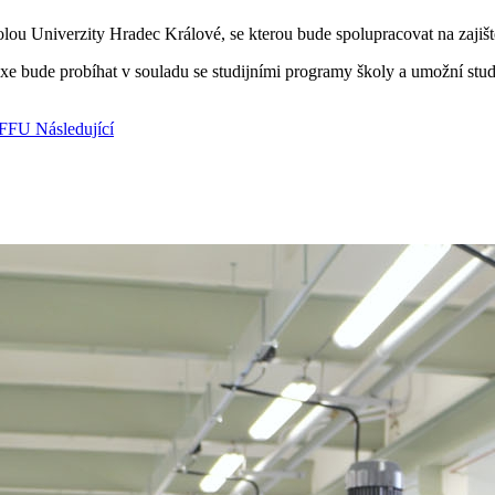
kolou Univerzity Hradec Králové, se kterou bude spolupracovat na zajiš
axe bude probíhat v souladu se studijními programy školy a umožní stu
 UFFU
Následující