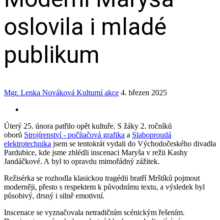
oslovila i mladé
publikum
Mgr. Lenka Nováková
Kulturní akce
4. březen 2025
Úterý 25. února patřilo opět kultuře. S žáky 2. ročníků
oborů
Strojírenství - počítačová grafika
a
Slaboproudá
elektrotechnika
jsem se tentokrát vydali do Východočeského divadla
Pardubice, kde jsme zhlédli inscenaci Maryša v režii Kashy
Jandáčkové. A byl to opravdu mimořádný zážitek.
Režisérka se rozhodla klasickou tragédii bratří Mrštíků pojmout
moderněji, přesto s respektem k původnímu textu, a výsledek byl
působivý, drsný i silně emotivní.
Inscenace se vyznačovala netradičním scénickým řešením.