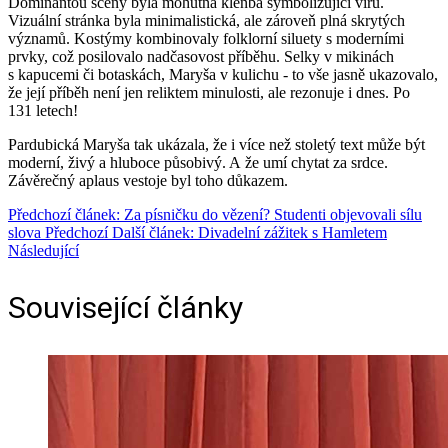
Dominantou scény byla mohutná klenba symbolizující víru.
Vizuální stránka byla minimalistická, ale zároveň plná skrytých
významů. Kostýmy kombinovaly folklorní siluety s moderními
prvky, což posilovalo nadčasovost příběhu. Selky v mikinách
s kapucemi či botaskách, Maryša v kulichu ‑ to vše jasně ukazovalo,
že její příběh není jen reliktem minulosti, ale rezonuje i dnes. Po
131 letech!
Pardubická Maryša tak ukázala, že i více než stoletý text může být
moderní, živý a hluboce působivý. A že umí chytat za srdce.
Závěrečný aplaus vestoje byl toho důkazem.
Předchozí článek: Za písničku do vězení? Studenti objevovali sílu
slova
Předchozí
Další článek: Divadelní zážitek s Hamletem
Následující
Související články