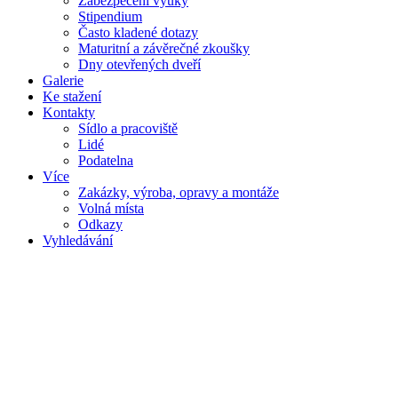
Zabezpečení výuky
Stipendium
Často kladené dotazy
Maturitní a závěrečné zkoušky
Dny otevřených dveří
Galerie
Ke stažení
Kontakty
Sídlo a pracoviště
Lidé
Podatelna
Více
Zakázky, výroba, opravy a montáže
Volná místa
Odkazy
Vyhledávání