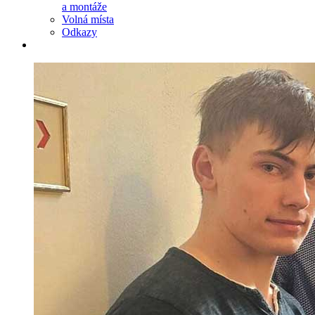
a montáže
Volná místa
Odkazy