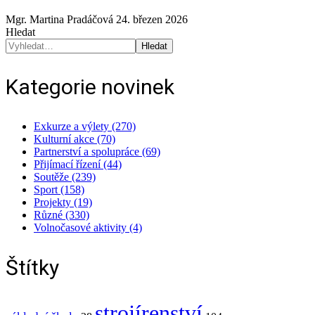
Mgr. Martina Pradáčová
24. březen 2026
Hledat
Hledat
Kategorie novinek
Exkurze a výlety (270)
Kulturní akce (70)
Partnerství a spolupráce (69)
Přijímací řízení (44)
Soutěže (239)
Sport (158)
Projekty (19)
Různé (330)
Volnočasové aktivity (4)
Štítky
strojírenství