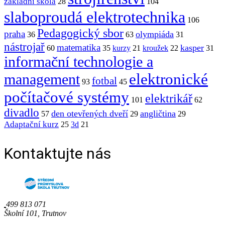
základní škola
28
104
slaboproudá elektrotechnika
106
Pedagogický sbor
praha
olympiáda
36
63
31
nástrojař
matematika
kasper
60
35
kurzy
21
kroužek
22
31
informační technologie a
elektronické
management
fotbal
93
45
počítačové systémy
elektrikář
101
62
divadlo
den otevřených dveří
angličtina
57
29
29
Adaptační kurz
25
3d
21
Kontaktujte nás
499 813 071
Školní 101, Trutnov