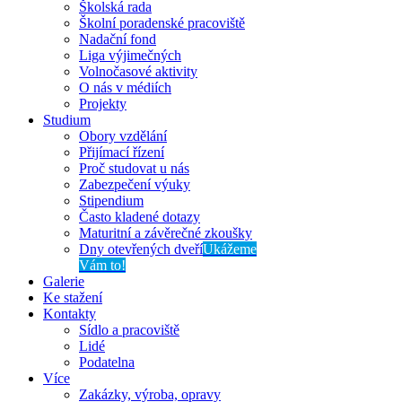
Školská rada
Školní poradenské pracoviště
Nadační fond
Liga výjimečných
Volnočasové aktivity
O nás v médiích
Projekty
Studium
Obory vzdělání
Přijímací řízení
Proč studovat u nás
Zabezpečení výuky
Stipendium
Často kladené dotazy
Maturitní a závěrečné zkoušky
Dny otevřených dveří
Ukážeme
Vám to!
Galerie
Ke stažení
Kontakty
Sídlo a pracoviště
Lidé
Podatelna
Více
Zakázky, výroba, opravy