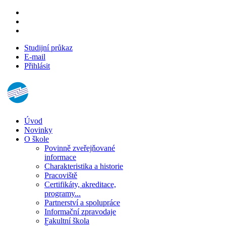
Studijní průkaz
E-mail
Přihlásit
Úvod
Novinky
O škole
Povinně zveřejňované
informace
Charakteristika a historie
Pracoviště
Certifikáty, akreditace,
programy...
Partnerství a spolupráce
Informační zpravodaje
Fakultní škola