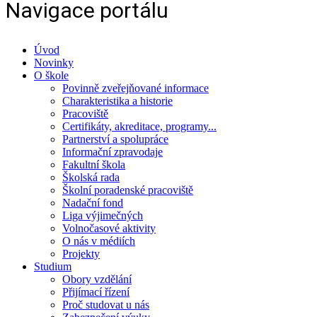
Navigace portálu
Úvod
Novinky
O škole
Povinně zveřejňované informace
Charakteristika a historie
Pracoviště
Certifikáty, akreditace, programy...
Partnerství a spolupráce
Informační zpravodaje
Fakultní škola
Školská rada
Školní poradenské pracoviště
Nadační fond
Liga výjimečných
Volnočasové aktivity
O nás v médiích
Projekty
Studium
Obory vzdělání
Přijímací řízení
Proč studovat u nás