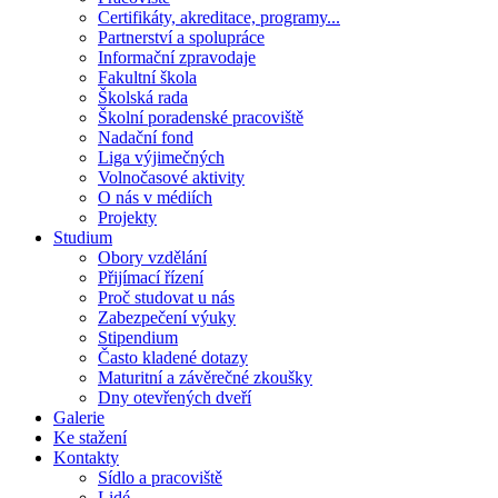
Certifikáty, akreditace, programy...
Partnerství a spolupráce
Informační zpravodaje
Fakultní škola
Školská rada
Školní poradenské pracoviště
Nadační fond
Liga výjimečných
Volnočasové aktivity
O nás v médiích
Projekty
Studium
Obory vzdělání
Přijímací řízení
Proč studovat u nás
Zabezpečení výuky
Stipendium
Často kladené dotazy
Maturitní a závěrečné zkoušky
Dny otevřených dveří
Galerie
Ke stažení
Kontakty
Sídlo a pracoviště
Lidé