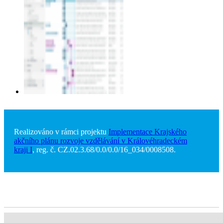
Realizováno v rámci projektu
Implementace Krajského
akčního plánu rozvoje vzdělávání v Královéhradeckém
kraji I
, reg. č. CZ.02.3.68/0.0/0.0/16_034/0008508.