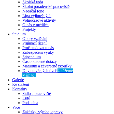
Školská rada
Školní poradenské pracoviště
Nadační fond
Liga výjimečných
Volnočasové aktivity
O nás v médiích
Projekty
Studium
Obory vzdělání
Přijímací řízení
Proč studovat u nás
Zabezpečení výuky
Stipendium
Často kladené dotazy
Maturitní a závěrečné zkoušky
Dny otevřených dveří
Ukážeme
Vám to!
Galerie
Ke stažení
Kontakty
Sídlo a pracoviště
Lidé
Podatelna
Více
Zakázky, výroba, opravy