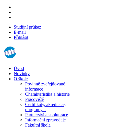
Studijní průkaz
E-mail
Přihlásit
Úvod
Novinky
O škole
Povinně zveřejňované
informace
Charakteristika a historie
Pracoviště
Certifikáty, akreditace,
programy...
Partnerství a spolupráce
Informační zpravodaje
Fakultní škola