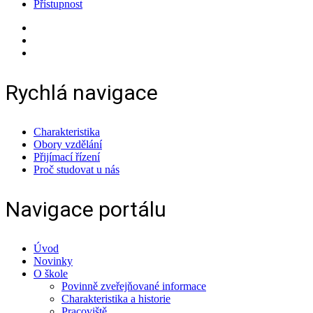
Přístupnost
Rychlá navigace
Charakteristika
Obory vzdělání
Přijímací řízení
Proč studovat u nás
Navigace portálu
Úvod
Novinky
O škole
Povinně zveřejňované informace
Charakteristika a historie
Pracoviště