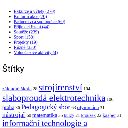
Exkurze a výlety (270)
Kulturní akce (70)
Partnerství a spolupráce (69)
Přijímací řízení (44)
Soutěže (239)
Sport (158)
Projekty (19)
Různé (330)
Volnočasové aktivity (4)
Štítky
strojírenství
základní škola
28
104
slaboproudá elektrotechnika
106
Pedagogický sbor
praha
olympiáda
36
63
31
nástrojař
matematika
kasper
60
35
kurzy
21
kroužek
22
31
informační technologie a