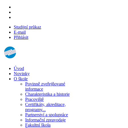
Studijní průkaz
E-mail
Přihlásit
Úvod
Novinky
O škole
Povinně zveřejňované
informace
Charakteristika a historie
Pracoviště
Certifikáty, akreditace,
programy...
Partnerství a spolupráce
Informační zpravodaje
Fakultní škola