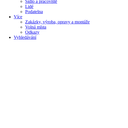
Sídlo a pracoviště
Lidé
Podatelna
Více
Zakázky, výroba, opravy a montáže
Volná místa
Odkazy
Vyhledávání