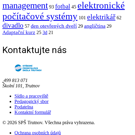
elektronické
management
fotbal
93
45
počítačové systémy
elektrikář
101
62
divadlo
den otevřených dveří
angličtina
57
29
29
Adaptační kurz
25
3d
21
Kontaktujte nás
499 813 071
Školní 101, Trutnov
Sídlo a pracoviště
Pedagogický sbor
Podatelna
Kontaktní formulář
© 2026 SPŠ Trutnov. Všechna práva vyhrazena.
Ochrana osobních údajů