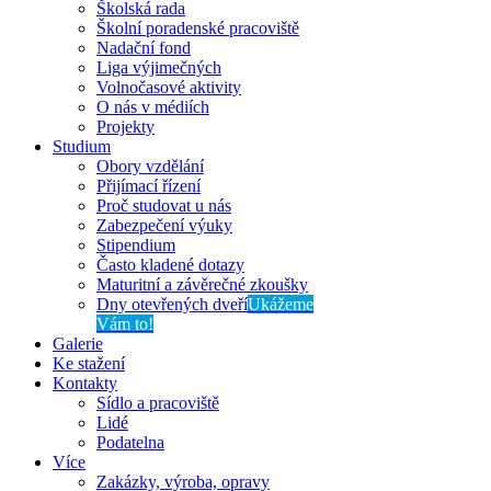
Školská rada
Školní poradenské pracoviště
Nadační fond
Liga výjimečných
Volnočasové aktivity
O nás v médiích
Projekty
Studium
Obory vzdělání
Přijímací řízení
Proč studovat u nás
Zabezpečení výuky
Stipendium
Často kladené dotazy
Maturitní a závěrečné zkoušky
Dny otevřených dveří
Ukážeme
Vám to!
Galerie
Ke stažení
Kontakty
Sídlo a pracoviště
Lidé
Podatelna
Více
Zakázky, výroba, opravy