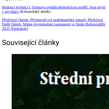
Budoucí technici z Trutnova ovládli ekologickou soutěž. Jsou první
v recyklaci
(Krkonošský deník)
Předchozí článek: Představili své podnikatelské nápady
Předchozí
Další článek: Máme dvojnásobné zastoupení ve finále Robosoutěže
2025
Následující
Související články