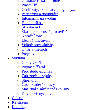
Charakteristika a historie
Pracoviště
Certifikáty, akreditace, programy...
Partnerství a spolupráce
Informační zpravodaje
Fakultní škola
Školská rada
Školní poradenské pracoviště
Nadační fond
Liga výjimečných
Volnočasové aktivity
O nás v médiích
Projekty
Studium
Obory vzdělání
Přijímací řízení
Proč studovat u nás
Zabezpečení výuky
Stipendium
Často kladené dotazy
Maturitní a závěrečné zkoušky
Dny otevřených dveří
Galerie
Ke stažení
Kontakty