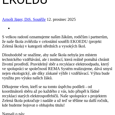
Arnošt Jäger, DiS.
Soutěže
12. prosinec 2025
S velkou radostí oznamujeme našim žákům, rodičům i partnerům,
že naše škola zvítězila v celostátní soutěži EKOEDU (projekt
Zelená škola) v kategorii středních a vysokých škol.
Dlouhodobě se snažíme, aby naše škola nebyla jen místem
technického vzdělávání, ale i institucí, která reálně pomáhá chránit
životní prostředí. Pravidelný sběr a recyklace elektroodpadu, který
ve spolupráci se společností REMA Systém realizujeme, dává smysl
nejen ekologický, ale díky získané výhře i vzdělávací. Výhra bude
využita pro výuku našich žáků.
Děkujeme všem, kteří se na tomto úspěchu podíleli ‑ od
koordinátorů sběru až po každého z vás, kdo přispěl k řádné
recyklaci starých elektrospotřebičů. Naše spolupráce s projektem
Zelená škola pokračuje i nadále a už teď se těšíme na další ročník,
kde budeme bojovat o obhajobu titulu!
Napsali o nás: