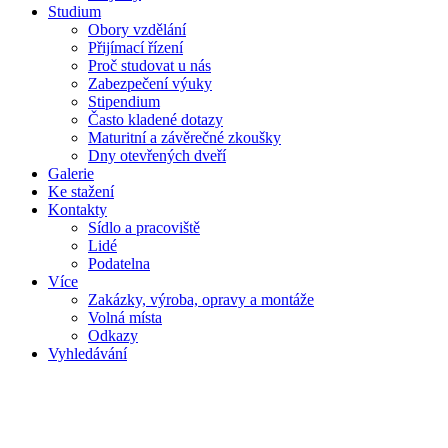
Studium
Obory vzdělání
Přijímací řízení
Proč studovat u nás
Zabezpečení výuky
Stipendium
Často kladené dotazy
Maturitní a závěrečné zkoušky
Dny otevřených dveří
Galerie
Ke stažení
Kontakty
Sídlo a pracoviště
Lidé
Podatelna
Více
Zakázky, výroba, opravy a montáže
Volná místa
Odkazy
Vyhledávání