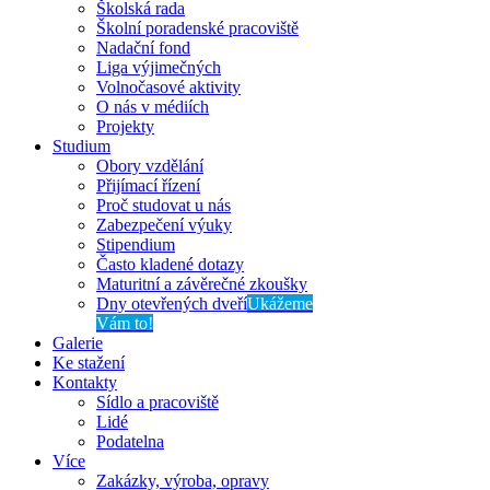
Školská rada
Školní poradenské pracoviště
Nadační fond
Liga výjimečných
Volnočasové aktivity
O nás v médiích
Projekty
Studium
Obory vzdělání
Přijímací řízení
Proč studovat u nás
Zabezpečení výuky
Stipendium
Často kladené dotazy
Maturitní a závěrečné zkoušky
Dny otevřených dveří
Ukážeme
Vám to!
Galerie
Ke stažení
Kontakty
Sídlo a pracoviště
Lidé
Podatelna
Více
Zakázky, výroba, opravy