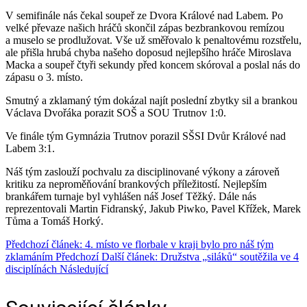
V semifinále nás čekal soupeř ze Dvora Králové nad Labem. Po
velké převaze našich hráčů skončil zápas bezbrankovou remízou
a muselo se prodlužovat. Vše už směřovalo k penaltovému rozstřelu,
ale přišla hrubá chyba našeho doposud nejlepšího hráče Miroslava
Macka a soupeř čtyři sekundy před koncem skóroval a poslal nás do
zápasu o 3. místo.
Smutný a zklamaný tým dokázal najít poslední zbytky sil a brankou
Václava Dvořáka porazit SOŠ a SOU Trutnov 1:0.
Ve finále tým Gymnázia Trutnov porazil SŠSI Dvůr Králové nad
Labem 3:1.
Náš tým zaslouží pochvalu za disciplinované výkony a zároveň
kritiku za neproměňování brankových příležitostí. Nejlepším
brankářem turnaje byl vyhlášen náš Josef Těžký. Dále nás
reprezentovali Martin Fidranský, Jakub Piwko, Pavel Křížek, Marek
Tůma a Tomáš Horký.
Předchozí článek: 4. místo ve florbale v kraji bylo pro náš tým
zklamáním
Předchozí
Další článek: Družstva „siláků“ soutěžila ve 4
disciplínách
Následující