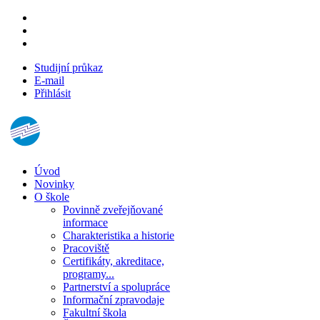
Studijní průkaz
E-mail
Přihlásit
Úvod
Novinky
O škole
Povinně zveřejňované
informace
Charakteristika a historie
Pracoviště
Certifikáty, akreditace,
programy...
Partnerství a spolupráce
Informační zpravodaje
Fakultní škola