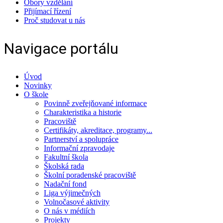
Obory vzdělání
Přijímací řízení
Proč studovat u nás
Navigace portálu
Úvod
Novinky
O škole
Povinně zveřejňované informace
Charakteristika a historie
Pracoviště
Certifikáty, akreditace, programy...
Partnerství a spolupráce
Informační zpravodaje
Fakultní škola
Školská rada
Školní poradenské pracoviště
Nadační fond
Liga výjimečných
Volnočasové aktivity
O nás v médiích
Projekty