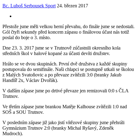
Bc. Luboš Serbousek
Sport
24. březen 2017
Přestože jsme měli velkou herní převahu, do finále jsme se nedostali.
Gól čtyři sekundy před koncem zápasu o finálovou účast nás totiž
poslal do boje o 3. místo.
Dne 23. 3. 2017 jsme se v Trutnově zúčastnili okresního kola
středních škol v halové kopané za účasti devíti družstev.
Hrálo se ve dvou skupinách. První dvě družstva z každé skupiny
postupovala do semifinále. Naši chlapci se postupně utkali se školou
z Malých Svatoňovic a po převaze zvítězili 3:0 (branky Jakub
Handlíř 2x, Václav Dvořák).
V dalším zápase jsme po drtivé převaze jen remizovali 0:0 s ČLA
Trutnov.
Ve třetím zápase jsme brankou Matěje Kalhouse zvítězili 1:0 nad
SOŠ a SOU Trutnov.
V posledním zápase již jako jistí vítězové skupiny jsme přehráli
Gymnázium Trutnov 2:0 (branky Michal Ryšavý, Zdeněk
Mudroch).