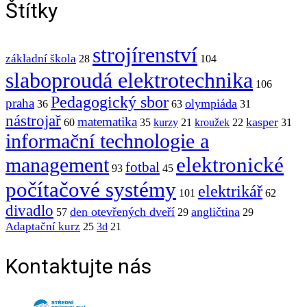
Štítky
strojírenství
základní škola
28
104
slaboproudá elektrotechnika
106
Pedagogický sbor
praha
olympiáda
36
63
31
nástrojař
matematika
kasper
60
35
kurzy
21
kroužek
22
31
informační technologie a
elektronické
management
fotbal
93
45
počítačové systémy
elektrikář
101
62
divadlo
den otevřených dveří
angličtina
57
29
29
Adaptační kurz
25
3d
21
Kontaktujte nás