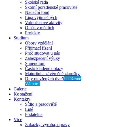
Školská rada
Školní poradenské pracoviště
Nadační fond
Liga výjimečných
Volnočasové aktivity
O nás v médiích
Projekty
Studium
Obory vzdělání
Přijímací řízení
Proč studovat u nás
Zabezpečení výuky
Stipendium
Často kladené dotazy
Maturitní a závěrečné zkoušky
Dny otevřených dveří
Ukážeme
Vám to!
Galerie
Ke stažení
Kontakty
Sídlo a pracoviště
Lidé
Podatelna
Více
Zakázky, výroba, opravy