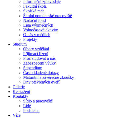
Informační zpravodaje
Fakultní škola
Školská rada
Školní poradenské pracoviště
Nadační fond
Liga výjimečných
Volnočasové aktivity
O nás v médiích
Projekty
Studium
Obory vzdělání
Přijímací řízení
Proč studovat u nás
Zabezpečení výuky
Stipendium
Často kladené dotazy
Maturitní a závěrečné zkoušky
Dny otevřených dveří
Galerie
Ke stažení
Kontakty
Sídlo a pracoviště
Lidé
Podatelna
Více