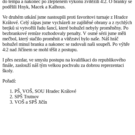
do tempa a nakonec po zlepšeném výkonu zvítězili 4:2. O branky se
podělili Hnyk, Macek a Kalhous.
Ve druhém utkání jsme nastoupili proti favoritovi turnaje z Hradce
Králové. Celý zápas jsme vycházeli ze zajištěné obrany a z rychlých
brejků si vytvořili řadu šancí, které bohužel nebyly proměněny. Po
bezbrankové remíze rozhodovaly penalty. V osmé sérii jsme měli
mečbol, který stačilo proměnit a vítězství bylo naše. Náš hráč
bohužel minul branku a nakonec se radovali naši soupeři. Po výhře
4:2 nad Jičínem se mohl těšit z postupu.
I přes nezdar, ve smyslu postupu na kvalifikaci do republikového
finále, zaslouží náš tým velkou pochvalu za dobrou reprezentaci
školy.
Pořadí:
PŠ, VOŠ, SOU Hradec Králové
SPŠ Trutnov
VOŠ a SPŠ Jičín