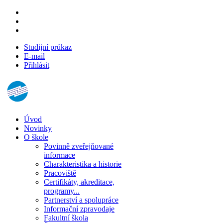
Studijní průkaz
E-mail
Přihlásit
Úvod
Novinky
O škole
Povinně zveřejňované
informace
Charakteristika a historie
Pracoviště
Certifikáty, akreditace,
programy...
Partnerství a spolupráce
Informační zpravodaje
Fakultní škola