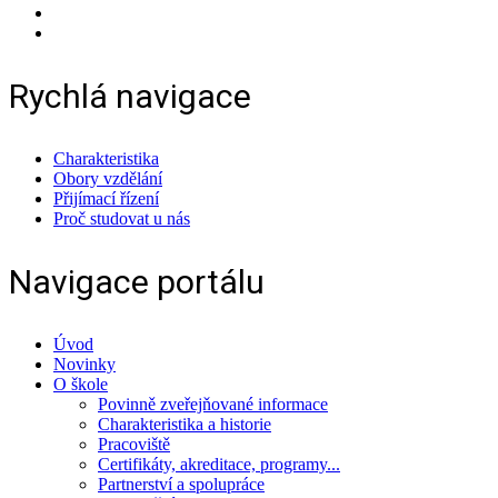
Rychlá navigace
Charakteristika
Obory vzdělání
Přijímací řízení
Proč studovat u nás
Navigace portálu
Úvod
Novinky
O škole
Povinně zveřejňované informace
Charakteristika a historie
Pracoviště
Certifikáty, akreditace, programy...
Partnerství a spolupráce