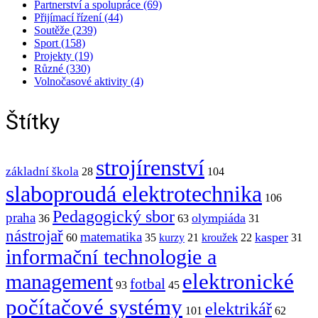
Partnerství a spolupráce (69)
Přijímací řízení (44)
Soutěže (239)
Sport (158)
Projekty (19)
Různé (330)
Volnočasové aktivity (4)
Štítky
strojírenství
základní škola
28
104
slaboproudá elektrotechnika
106
Pedagogický sbor
praha
olympiáda
36
63
31
nástrojař
matematika
kasper
60
35
kurzy
21
kroužek
22
31
informační technologie a
elektronické
management
fotbal
93
45
počítačové systémy
elektrikář
101
62