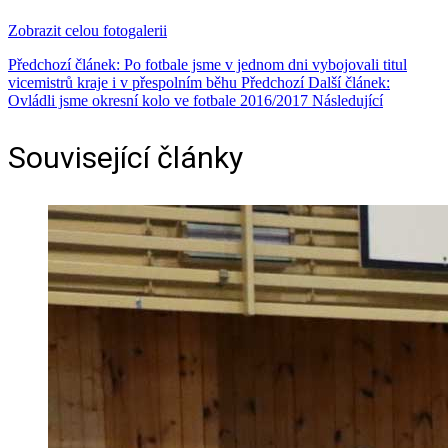
Zobrazit celou fotogalerii
Předchozí článek: Po fotbale jsme v jednom dni vybojovali titul
vicemistrů kraje i v přespolním běhu
Předchozí
Další článek:
Ovládli jsme okresní kolo ve fotbale 2016/2017
Následující
Související články