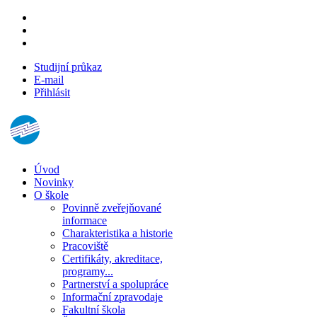
Studijní průkaz
E-mail
Přihlásit
Úvod
Novinky
O škole
Povinně zveřejňované
informace
Charakteristika a historie
Pracoviště
Certifikáty, akreditace,
programy...
Partnerství a spolupráce
Informační zpravodaje
Fakultní škola