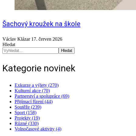
Šachový kroužek na škole
Václav Klázar
17. červen 2026
Hledat
Hledat
Kategorie novinek
Exkurze a výlety (270)
Kulturní akce (70)
Partnerství a spolupráce (69)
Přijímací řízení (44)
Soutěže (239)
Sport (158)
Projekty (19)
Různé (330)
Volnočasové aktivity (4)