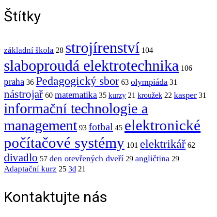
Štítky
strojírenství
základní škola
28
104
slaboproudá elektrotechnika
106
Pedagogický sbor
praha
olympiáda
36
63
31
nástrojař
matematika
kasper
60
35
kurzy
21
kroužek
22
31
informační technologie a
elektronické
management
fotbal
93
45
počítačové systémy
elektrikář
101
62
divadlo
den otevřených dveří
angličtina
57
29
29
Adaptační kurz
25
3d
21
Kontaktujte nás