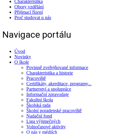
Charakteristika
Obory vzdělání
Přijímací řízení
Proč studovat u nás
Navigace portálu
Úvod
Novinky
O škole
Povinně zveřejňované informace
Charakteristika a historie
Pracoviště
Certifikáty, akreditace, programy...
Partnerství a spolupráce
Informační zpravodaje
Fakultní škola
Školská rada
Školní poradenské pracoviště
Nadační fond
Liga výjimečných
Volnočasové aktivity
O nás v médiích