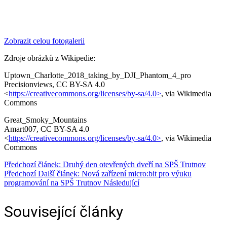
Zobrazit celou fotogalerii
Zdroje obrázků z Wikipedie:
Uptown_Charlotte_2018_taking_by_DJI_Phantom_4_pro
Precisionviews, CC BY-SA 4.0
<
https://creativecommons.org/licenses/by-sa/4.0>
, via Wikimedia
Commons
Great_Smoky_Mountains
Amart007, CC BY-SA 4.0
<
https://creativecommons.org/licenses/by-sa/4.0>
, via Wikimedia
Commons
Předchozí článek: Druhý den otevřených dveří na SPŠ Trutnov
Předchozí
Další článek: Nová zařízení micro:bit pro výuku
programování na SPŠ Trutnov
Následující
Související články