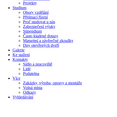
Projekty
Studium
Obory vzdělání
Přijímací řízení
Proč studovat u nás
Zabezpečení výuky
Stipendium
Často kladené dotazy
Maturitní a závěrečné zkoušky
Dny otevřených dveří
Galerie
Ke stažení
Kontakty
Sídlo a pracoviště
Lidé
Podatelna
Více
Zakázky, výroba, opravy a montáže
Volná místa
Odkazy
Vyhledávání