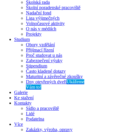
Školská rada
Školní poradenské pracoviště
Nadační fond
Liga výjimečných
Volnočasové aktivity
O nás v médiích
Projekty
Studium
Obory vzdělání
Přijímací řízení
Proč studovat u nás
Zabezpečení výuky
Stipendium
Často kladené dotazy
Maturitní a závěrečné zkoušky
Dny otevřených dveří
Ukážeme
Vám to!
Galerie
Ke stažení
Kontakty
Sídlo a pracoviště
Lidé
Podatelna
Více
Zakázky, výroba, opravy