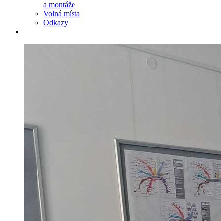
a montáže
Volná místa
Odkazy