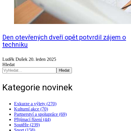
Den otevřených dveří opět potvrdil zájem o
techniku
Luděk Dušek
20. leden 2025
Hledat
Hledat
Kategorie novinek
Exkurze a výlety (270)
Kulturní akce (70)
Partnerství a spolupráce (69)
Přijímací řízení (44)
Soutěže (239)
Sport (158)