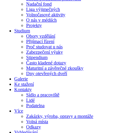
Nadační fond
Liga výjimečných
Volnočasové aktivity
O nás v médiích
Projekty
Studium
Obory vzdělání
Přijímací řízení
Proč studovat u nás
Zabezpečení výuky
Stipendium
Často kladené dotazy
Maturitní a závěrečné zkoušky
Dny otevřených dveří
Galerie
Ke stažení
Kontakty
Sídlo a pracoviště
Lidé
Podatelna
Více
Zakázky, výroba, opravy a montáže
Volná místa
Odkazy
Vyhledávání