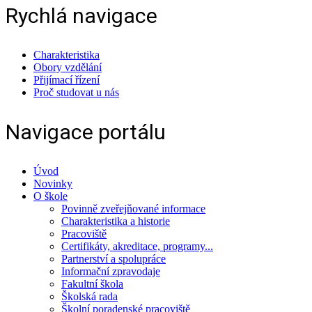
Rychlá navigace
Charakteristika
Obory vzdělání
Přijímací řízení
Proč studovat u nás
Navigace portálu
Úvod
Novinky
O škole
Povinně zveřejňované informace
Charakteristika a historie
Pracoviště
Certifikáty, akreditace, programy...
Partnerství a spolupráce
Informační zpravodaje
Fakultní škola
Školská rada
Školní poradenské pracoviště