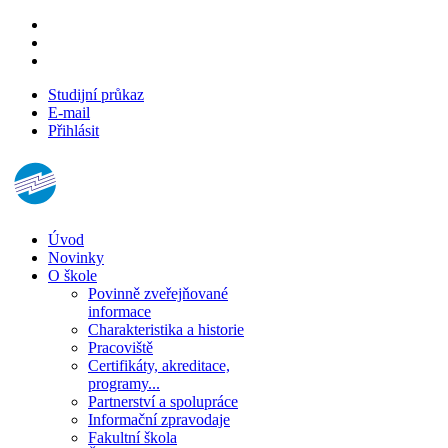
Studijní průkaz
E-mail
Přihlásit
Úvod
Novinky
O škole
Povinně zveřejňované
informace
Charakteristika a historie
Pracoviště
Certifikáty, akreditace,
programy...
Partnerství a spolupráce
Informační zpravodaje
Fakultní škola