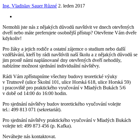
Ing. Vladislav Sauer
Různé
2. leden 2017
Nemohli jste nás z nějakých důvodů navštívit ve dnech otevřených
dveří nebo máte preferujete osobnější přístup? Otevřeme Vám dveře
kdykoliv!
Pro žáky a jejich rodiče a ostatní zájemce o studium nebo další
vzdělávání, kteří by rádi navštívili naší školu a z nějakých důvodů se
jim prostě námi naplánované dny otevřených dveří nehodily,
nabízíme možnost sjednání individuální návštěvy.
Rádi Vám zpřístupníme všechny budovy teoretické výuky
v Trutnově (ulice Školní 101, ulice Horská 618, ulice Horská 59)
i pracoviště pro praktického vyučování v Mladých Bukách 5/6
v době od 14:00 do 16:00 hodin.
Pro sjednání návštěvy budov teoretického vyučování volejte
tel.: 499 813 071 (sekretariát).
Pro sjednání návštěvy praktického vyučování v Mladých Bukách
volejte tel: 499 873 456 (p. Kafka).
Neváhejte nás kontaktovat.