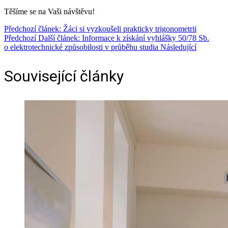
Těšíme se na Vaši návštěvu!
Předchozí článek: Žáci si vyzkoušeli prakticky trigonometrii
Předchozí
Další článek: Informace k získání vyhlášky 50/78 Sb.
o elektrotechnické způsobilosti v průběhu studia
Následující
Související články