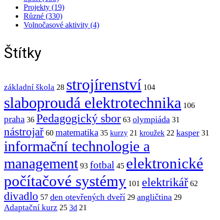
Projekty (19)
Různé (330)
Volnočasové aktivity (4)
Štítky
strojírenství
základní škola
28
104
slaboproudá elektrotechnika
106
Pedagogický sbor
praha
olympiáda
36
63
31
nástrojař
matematika
kasper
60
35
kurzy
21
kroužek
22
31
informační technologie a
elektronické
management
fotbal
93
45
počítačové systémy
elektrikář
101
62
divadlo
den otevřených dveří
angličtina
57
29
29
Adaptační kurz
25
3d
21