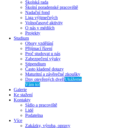
Školská rada
Školní poradenské pracoviště
Nadační fond
Liga výjimečných
Volnočasové aktivity
O nás v médiích
Projekty
Studium
Obory vzdělání
Přijímací řízení
Proč studovat u nás
Zabezpečení výuky
Stipendium
Často kladené dotazy
Maturitní a závěrečné zkoušky
Dny otevřených dveří
Ukážeme
Vám to!
Galerie
Ke stažení
Kontakty
Sídlo a pracoviště
Lidé
Podatelna
Více
Zakázky, výroba, opravy