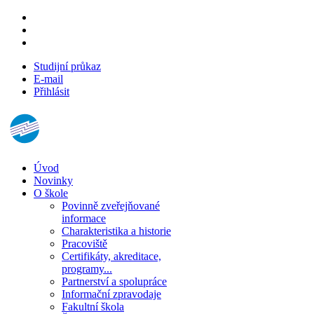
Studijní průkaz
E-mail
Přihlásit
Úvod
Novinky
O škole
Povinně zveřejňované
informace
Charakteristika a historie
Pracoviště
Certifikáty, akreditace,
programy...
Partnerství a spolupráce
Informační zpravodaje
Fakultní škola