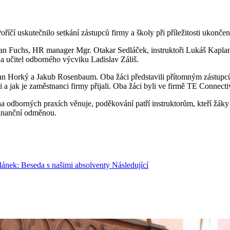
říčí uskutečnilo setkání zástupců firmy a školy při příležitosti ukončen
ilan Fuchs, HR manager Mgr. Otakar Sedláček, instruktoři Lukáš Kaplan a
 a učitel odborného výcviku Ladislav Záliš.
n Horký a Jakub Rosenbaum. Oba žáci představili přítomným zástupcům 
li a jak je zaměstnanci firmy přijali. Oba žáci byli ve firmě TE Connecti
a odborných praxích věnuje, poděkování patří instruktorům, kteří žá
finanční odměnou.
článek: Beseda s našimi absolventy
Následující