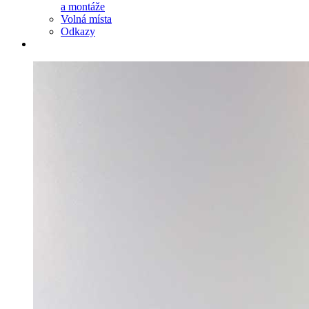
a montáže
Volná místa
Odkazy