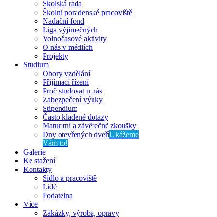
Školská rada
Školní poradenské pracoviště
Nadační fond
Liga výjimečných
Volnočasové aktivity
O nás v médiích
Projekty
Studium
Obory vzdělání
Přijímací řízení
Proč studovat u nás
Zabezpečení výuky
Stipendium
Často kladené dotazy
Maturitní a závěrečné zkoušky
Dny otevřených dveří
Ukážeme
Vám to!
Galerie
Ke stažení
Kontakty
Sídlo a pracoviště
Lidé
Podatelna
Více
Zakázky, výroba, opravy