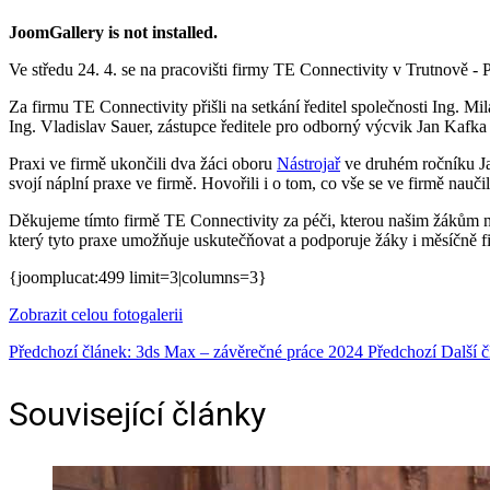
JoomGallery is not installed.
Ve středu 24. 4. se na pracovišti firmy TE Connectivity v Trutnově ‑ Po
Za firmu TE Connectivity přišli na setkání ředitel společnosti Ing. M
Ing. Vladislav Sauer, zástupce ředitele pro odborný výcvik Jan Kafka
Praxi ve firmě ukončili dva žáci oboru
Nástrojař
ve druhém ročníku Ja
svojí náplní praxe ve firmě. Hovořili i o tom, co vše se ve firmě nauči
Děkujeme tímto firmě TE Connectivity za péči, kterou našim žákům n
který tyto praxe umožňuje uskutečňovat a podporuje žáky i měsíčně 
{joomplucat:499 limit=3|columns=3}
Zobrazit celou fotogalerii
Předchozí článek: 3ds Max – závěrečné práce 2024
Předchozí
Další 
Související články