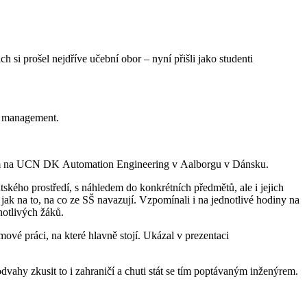
 si prošel nejdříve učební obor – nyní přišli jako studenti
a management.
rokem na UCN DK Automation Engineering v Aalborgu v Dánsku.
ského prostředí, s náhledem do konkrétních předmětů, ale i jejich
ak na to, na co ze SŠ navazují. Vzpomínali i na jednotlivé hodiny na
notlivých žáků.
mové práci, na které hlavně stojí. Ukázal v prezentaci
vahy zkusit to i zahraničí a chuti stát se tím poptávaným inženýrem.