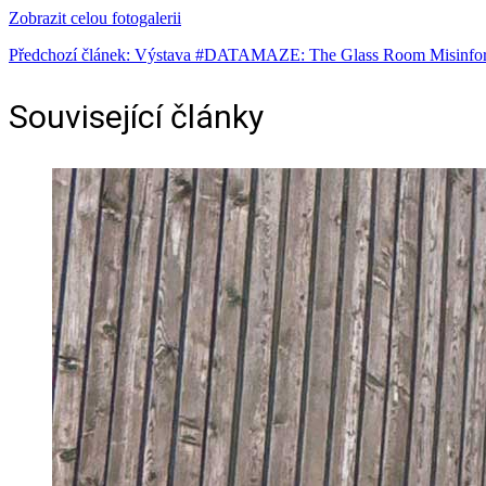
Zobrazit celou fotogalerii
Předchozí článek: Výstava #DATAMAZE: The Glass Room Misinfo
Související články