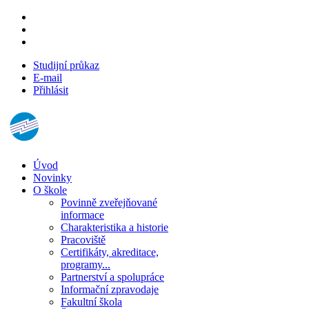
Studijní průkaz
E-mail
Přihlásit
Úvod
Novinky
O škole
Povinně zveřejňované
informace
Charakteristika a historie
Pracoviště
Certifikáty, akreditace,
programy...
Partnerství a spolupráce
Informační zpravodaje
Fakultní škola