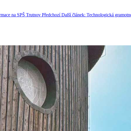
rmace na SPŠ Trutnov
Předchozí
Další článek: Technologická gramotn