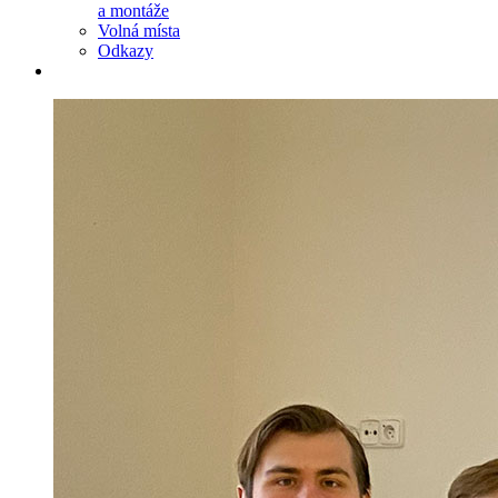
a montáže
Volná místa
Odkazy