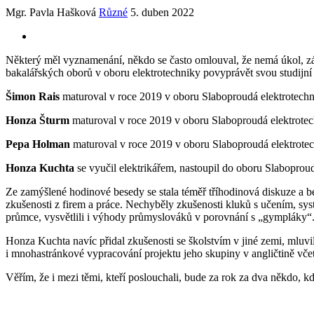
Mgr. Pavla Hašková
Různé
5. duben 2022
Některý měl vyznamenání, někdo se často omlouval, že nemá úkol, zápis
bakalářských oborů v oboru elektrotechniky povyprávět svou studijní
Šimon Rais
maturoval v roce 2019 v oboru Slaboproudá elektrotech
Honza Šturm
maturoval v roce 2019 v oboru Slaboproudá elektrote
Pepa Holman
maturoval v roce 2019 v oboru Slaboproudá elektrote
Honza Kuchta
se vyučil elektrikářem, nastoupil do oboru Slabopr
Ze zamýšlené hodinové besedy se stala téměř tříhodinová diskuze a be
zkušenosti z firem a práce. Nechyběly zkušenosti kluků s učením, sys
průmce, vysvětlili i výhody průmyslováků v porovnání s „gympláky“.
Honza Kuchta navíc přidal zkušenosti se školstvím v jiné zemi, mluvil
i mnohastránkové vypracování projektu jeho skupiny v angličtině vč
Věřím, že i mezi těmi, kteří poslouchali, bude za rok za dva někdo, 