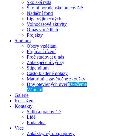
Školská rada
Školní poradenské pracoviště
Nadační fond
Liga výjimečných
Volnočasové aktivity
O nás v médiích
Projekty
Studium
Obory vzdělání
Přijímací řízení
Proč studovat u nás
Zabezpečení výuky
Stipendium
Často kladené dotazy
Maturitní a závěrečné zkoušky
Dny otevřených dveří
Ukážeme
Vám to!
Galerie
Ke stažení
Kontakty
Sídlo a pracoviště
Lidé
Podatelna
Více
Zakázky, výroba, opravy