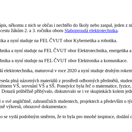
, někomu z nich se občas i nechtělo do školy nebo zaspal, jeden z nich
 cestu žákům 2. a 3. ročníku oboru
Slaboproudá elektrotechnika
.
nika a nyní studuje na FEL ČVUT obor Kybernetika a robotika.
chnika a nyní studuje na FEL ČVUT obor Elektrotechnika, energetika 
chnika a nyní studuje na FEL ČVUT obor Elektronika a komunikace.
oudá elektrotechnika, maturoval v roce 2020 a nyní studuje druhým 
seda plná názorných materiálů z prostředí odborných předmětů, student
témem VŠ, srovnání VŠ a SŠ. Ponejvíce byla řeč o matematice, fyzice, j
 Dotazů průběžně přibývalo, diskutovalo se i ve skupinkách kolem jed
 o své angličtině, zahraničních studentech, projektech a především o tý
etně výkresů, obrazové dokumentace.
kdo se vydá podobným směrem, že to byla pro mnohé inspirace, dodání od