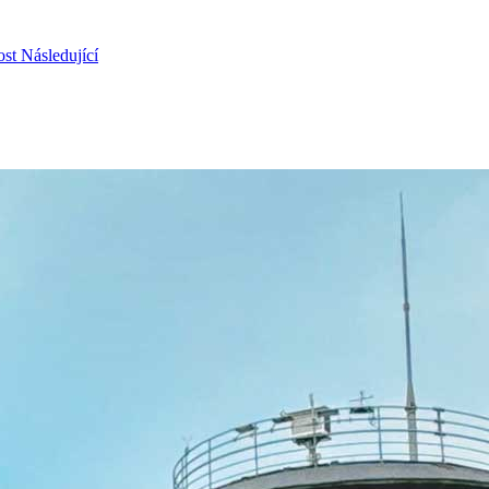
ost
Následující