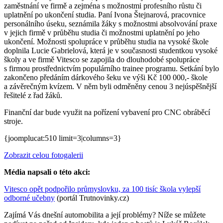
zaměstnání ve firmě a zejména s možnostmi profesního růstu či
uplatnění po ukončení studia. Paní Ivona Štejnarová, pracovnice
personálního úseku, seznámila žáky s možnostmi absolvování praxe
v jejich firmě v průběhu studia či možnostmi uplatnění po jeho
ukončení. Možnosti spolupráce v průběhu studia na vysoké škole
doplnila Lucie Gabrielová, která je v současnosti studentkou vysoké
školy a ve firmě Vitesco se zapojila do dlouhodobé spolupráce
s firmou prostřednictvím populárního trainee programu. Setkání bylo
zakončeno předáním dárkového šeku ve výši Kč 100 000,- škole
a závěrečným kvízem. V něm byli odměněny cenou 3 nejúspěšnější
řešitelé z řad žáků.
Finanční dar bude využit na pořízení vybavení pro CNC obráběcí
stroje.
{joomplucat:510 limit=3|columns=3}
Zobrazit celou fotogalerii
Média napsali o této akci:
Vitesco opět podpořilo průmyslovku, za 100 tisíc škola vylepší
odborné učebny
(portál Trutnovinky.cz)
Zajímá Vás dnešní automobilita a její problémy? Níže se můžete