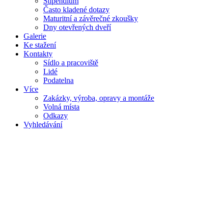
Stipendium
Často kladené dotazy
Maturitní a závěrečné zkoušky
Dny otevřených dveří
Galerie
Ke stažení
Kontakty
Sídlo a pracoviště
Lidé
Podatelna
Více
Zakázky, výroba, opravy a montáže
Volná místa
Odkazy
Vyhledávání