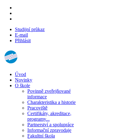
Studijní průkaz
E-mail
Přihlásit
Úvod
Novinky
O škole
Povinně zveřejňované
informace
Charakteristika a historie
Pracoviště
Certifikáty, akreditace,
programy...
Partnerství a spolupráce
Informační zpravodaje
Fakultní škola