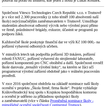
podívat na pořad od Insideru, kde jeden z hostů je Lukáš Rosůlek.
Společnost Vitesco Technologies Czech Republic s.r.o. v Trutnově
je s více než 2.300 pracovníky (z toho téměř 100 absolventů naší
školy) nejvýznačnějším zaměstnavatelem v Trutnově. Umožňuje
studentům absolvovat odborný výcvik nebo výrobní praxi přímo
ve firmě, prázdninové brigády, exkurze, účastnit se programů po
podporu žáků.
Každoročně škole poskytuje finanční dar ve výši Kč 100 000,- na
pořízení vybavení odborných učeben.
V minulých letech tak podpořila pořízení 3D tiskáren, pořízení
robotů FANUC, pořízení vybavení do strojírenské laboratoře,
pořízení komponentů pro CNC obrábění a další. Společnosti rovněž
škole darovala „trenažér výrobní linky“, na kterém se žáci učí
programovat výrobní zařízení obdobně jako v reálném pracovním
prostředí.
V roce 2016 společnost obdržela na základě nominace naší školy
ocenění v projektu „Škola firmě, firma škole“. Projekt vyhlašuje
Královéhradecký kraj spolu s Krajskou hospodářskou komorou
a ocenění je uděleno za příkladnou spolupráci školy
a zaměstnavatelů (více v článku
Proměněná nominace školy -
mimořádné ocenění společnosti Continental Trutnov
).