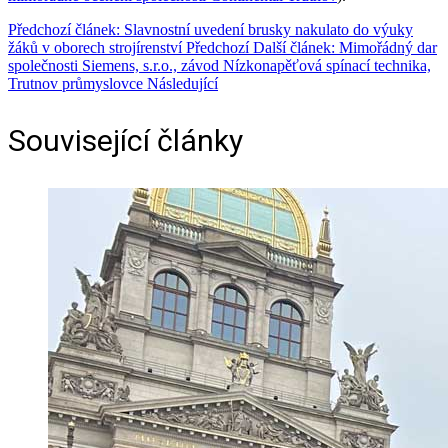
Předchozí článek: Slavnostní uvedení brusky nakulato do výuky
žáků v oborech strojírenství
Předchozí
Další článek: Mimořádný dar
společnosti Siemens, s.r.o., závod Nízkonapěťová spínací technika,
Trutnov průmyslovce
Následující
Související články