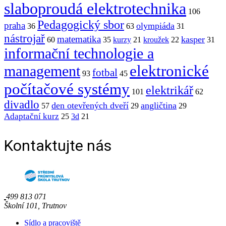
slaboproudá elektrotechnika
106
Pedagogický sbor
praha
olympiáda
36
63
31
nástrojař
matematika
kasper
60
35
kurzy
21
kroužek
22
31
informační technologie a
elektronické
management
fotbal
93
45
počítačové systémy
elektrikář
101
62
divadlo
den otevřených dveří
angličtina
57
29
29
Adaptační kurz
25
3d
21
Kontaktujte nás
499 813 071
Školní 101, Trutnov
Sídlo a pracoviště