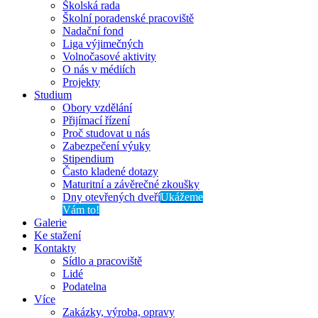
Školská rada
Školní poradenské pracoviště
Nadační fond
Liga výjimečných
Volnočasové aktivity
O nás v médiích
Projekty
Studium
Obory vzdělání
Přijímací řízení
Proč studovat u nás
Zabezpečení výuky
Stipendium
Často kladené dotazy
Maturitní a závěrečné zkoušky
Dny otevřených dveří
Ukážeme
Vám to!
Galerie
Ke stažení
Kontakty
Sídlo a pracoviště
Lidé
Podatelna
Více
Zakázky, výroba, opravy