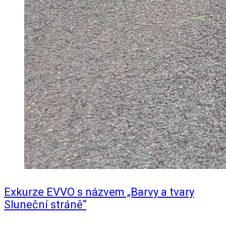
Exkurze EVVO s názvem „Barvy a tvary
Sluneční stráně“