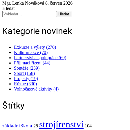
Mgr. Lenka Nováková
8. červen 2026
Hledat
Hledat
Kategorie novinek
Exkurze a výlety (270)
Kulturní akce (70)
Partnerství a spolupráce (69)
Přijímací řízení (44)
Soutěže (239)
Sport (158)
Projekty (19)
Různé (330)
Volnočasové aktivity (4)
Štítky
strojírenství
základní škola
28
104