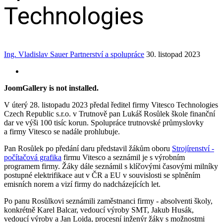
Technologies
Ing. Vladislav Sauer
Partnerství a spolupráce
30. listopad 2023
JoomGallery is not installed.
V úterý 28. listopadu 2023 předal ředitel firmy Vitesco Technologies
Czech Republic s.r.o. v Trutnově pan Lukáš Rosůlek škole finanční
dar ve výši 100 tisíc korun. Spolupráce trutnovské průmyslovky
a firmy Vitesco se nadále prohlubuje.
Pan Rosůlek po předání daru představil žákům oboru
Strojírenství -
počítačová grafika
firmu Vitesco a seznámil je s výrobním
programem firmy. Žáky dále seznámil s klíčovými časovými milníky
postupné elektrifikace aut v ČR a EU v souvislosti se splněním
emisních norem a vizí firmy do nadcházejících let.
Po panu Rosůlkovi seznámili zaměstnanci firmy ‑ absolventi školy,
konkrétně Karel Balcar, vedoucí výroby SMT, Jakub Husák,
vedoucí výroby a Jan Lojda, procesní inženýr žáky s možnostmi