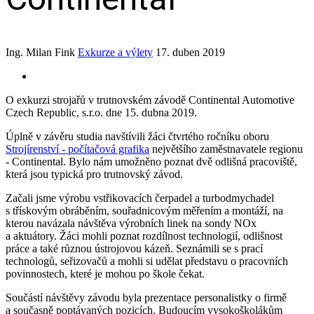
Ing. Milan Fink
Exkurze a výlety
17. duben 2019
O exkurzi strojařů v trutnovském závodě Continental Automotive
Czech Republic, s.r.o. dne 15. dubna 2019.
Úplně v závěru studia navštívili žáci čtvrtého ročníku oboru
Strojírenství - počítačová grafika
největšího zaměstnavatele regionu
- Continental. Bylo nám umožněno poznat dvě odlišná pracoviště,
která jsou typická pro trutnovský závod.
Začali jsme výrobu vstřikovacích čerpadel a turbodmychadel
s třískovým obráběním, souřadnicovým měřením a montáží, na
kterou navázala návštěva výrobních linek na sondy NOx
a aktuátory. Žáci mohli poznat rozdílnost technologií, odlišnost
práce a také různou ústrojovou kázeň. Seznámili se s prací
technologů, seřizovačů a mohli si udělat představu o pracovních
povinnostech, které je mohou po škole čekat.
Součástí návštěvy závodu byla prezentace personalistky o firmě
a současně poptávaných pozicích. Budoucím vysokoškolákům