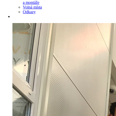
a montáže
Volná místa
Odkazy