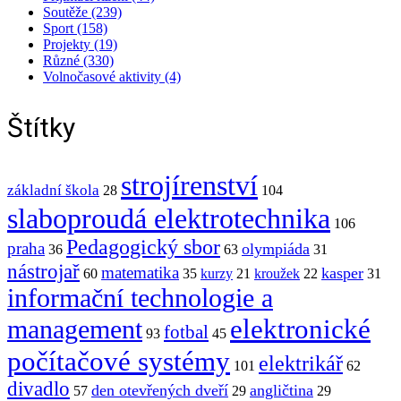
Soutěže (239)
Sport (158)
Projekty (19)
Různé (330)
Volnočasové aktivity (4)
Štítky
strojírenství
základní škola
28
104
slaboproudá elektrotechnika
106
Pedagogický sbor
praha
olympiáda
36
63
31
nástrojař
matematika
kasper
60
35
kurzy
21
kroužek
22
31
informační technologie a
elektronické
management
fotbal
93
45
počítačové systémy
elektrikář
101
62
divadlo
den otevřených dveří
angličtina
57
29
29