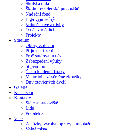
Školská rada
Školní poradenské pracoviště
Nadační fond
Liga výjimečných
Volnočasové aktivity
O nás v médiích
Projekty
Studium
Obory vzdělání
Přijímací řízení
Proč studovat u nás
Zabezpečení výuky
Stipendium
Často kladené dotazy
Maturitní a závěrečné zkoušky
Dny otevřených dveří
Galerie
Ke stažení
Kontakty
Sídlo a pracoviště
Lidé
Podatelna
Více
Zakázky, výroba, opravy a montáže
Volná místa