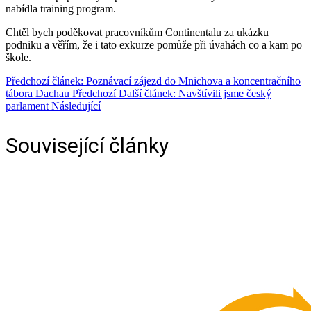
nabídla training program.
Chtěl bych poděkovat pracovníkům Continentalu za ukázku
podniku a věřím, že i tato exkurze pomůže při úvahách co a kam po
škole.
Předchozí článek: Poznávací zájezd do Mnichova a koncentračního
tábora Dachau
Předchozí
Další článek: Navštívili jsme český
parlament
Následující
Související články