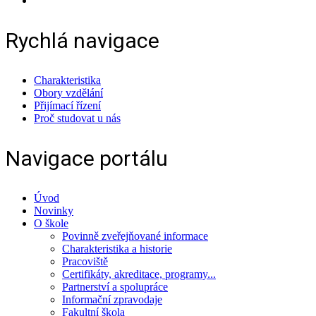
Rychlá navigace
Charakteristika
Obory vzdělání
Přijímací řízení
Proč studovat u nás
Navigace portálu
Úvod
Novinky
O škole
Povinně zveřejňované informace
Charakteristika a historie
Pracoviště
Certifikáty, akreditace, programy...
Partnerství a spolupráce
Informační zpravodaje
Fakultní škola