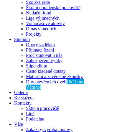
Školská rada
Školní poradenské pracoviště
Nadační fond
Liga výjimečných
Volnočasové aktivity
O nás v médiích
Projekty
Studium
Obory vzdělání
Přijímací řízení
Proč studovat u nás
Zabezpečení výuky
Stipendium
Často kladené dotazy
Maturitní a závěrečné zkoušky
Dny otevřených dveří
Ukážeme
Vám to!
Galerie
Ke stažení
Kontakty
Sídlo a pracoviště
Lidé
Podatelna
Více
Zakázky, výroba, opravy