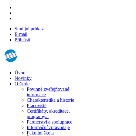
Studijní průkaz
E-mail
Přihlásit
Úvod
Novinky
O škole
Povinně zveřejňované
informace
Charakteristika a historie
Pracoviště
Certifikáty, akreditace,
programy...
Partnerství a spolupráce
Informační zpravodaje
Fakultní škola