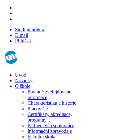
Studijní průkaz
E-mail
Přihlásit
Úvod
Novinky
O škole
Povinně zveřejňované
informace
Charakteristika a historie
Pracoviště
Certifikáty, akreditace,
programy...
Partnerství a spolupráce
Informační zpravodaje
Fakultní škola