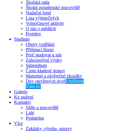
Školská rada
Školní poradenské pracoviště
Nadační fond
Liga výjimečných
Volnočasové aktivity
O nás v médiích
Projekty
Studium
Obory vzdělání
Přijímací řízení
Proč studovat u nás
Zabezpečení výuky
Stipendium
Často kladené dotazy
Maturitní a závěrečné zkoušky
Dny otevřených dveří
Ukážeme
Vám to!
Galerie
Ke stažení
Kontakty
Sídlo a pracoviště
Lidé
Podatelna
Více
Zakázky, výroba, opravy