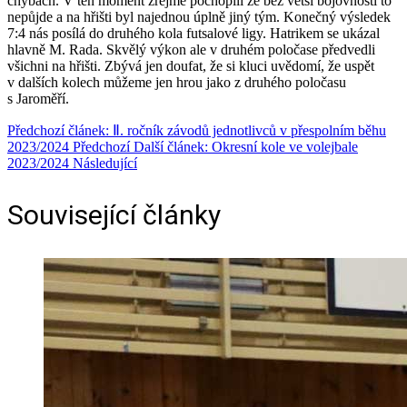
chybách. V ten moment zřejmě pochopili že bez větší bojovnosti to
nepůjde a na hřišti byl najednou úplně jiný tým. Konečný výsledek
7:4 nás posílá do druhého kola futsalové ligy. Hatrikem se ukázal
hlavně M. Rada. Skvělý výkon ale v druhém poločase předvedli
všichni na hřišti. Zbývá jen doufat, že si kluci uvědomí, že uspět
v dalších kolech můžeme jen hrou jako z druhého poločasu
s Jaroměří.
Předchozí článek: Ⅱ. ročník závodů jednotlivců v přespolním běhu
2023/2024
Předchozí
Další článek: Okresní kole ve volejbale
2023/2024
Následující
Související články