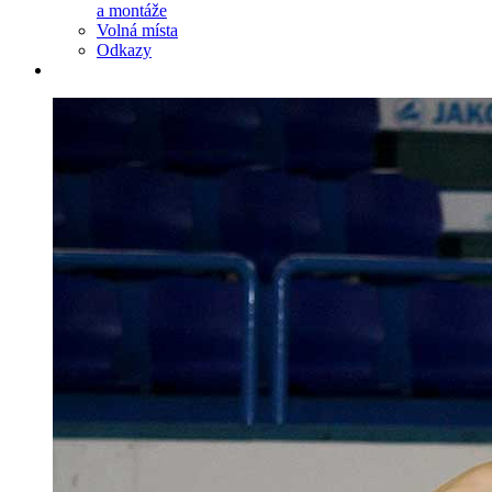
a montáže
Volná místa
Odkazy