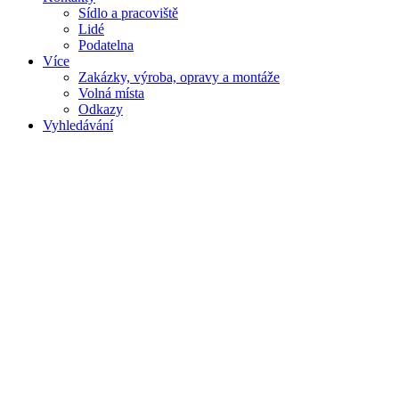
Sídlo a pracoviště
Lidé
Podatelna
Více
Zakázky, výroba, opravy a montáže
Volná místa
Odkazy
Vyhledávání