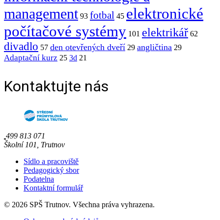
elektronické
management
fotbal
93
45
počítačové systémy
elektrikář
101
62
divadlo
den otevřených dveří
angličtina
57
29
29
Adaptační kurz
25
3d
21
Kontaktujte nás
499 813 071
Školní 101, Trutnov
Sídlo a pracoviště
Pedagogický sbor
Podatelna
Kontaktní formulář
© 2026 SPŠ Trutnov. Všechna práva vyhrazena.