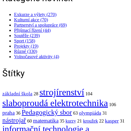
Exkurze a výlety (270)
Kulturní akce (70)
Partnerství a spolupráce (69)
Přijímací řízení (44)
Soutěže (239)
Sport (158)
Projekty (19)
Různé (330)
Volnočasové aktivity (4)
Štítky
strojírenství
základní škola
28
104
slaboproudá elektrotechnika
106
Pedagogický sbor
praha
olympiáda
36
63
31
nástrojař
matematika
kasper
60
35
kurzy
21
kroužek
22
31
informační technologie a