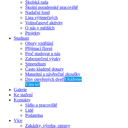
Školská rada
Školní poradenské pracoviště
Nadační fond
Liga výjimečných
Volnočasové aktivity
O nás v médiích
Projekty
Studium
Obory vzdělání
Přijímací řízení
Proč studovat u nás
Zabezpečení výuky
Stipendium
Často kladené dotazy
Maturitní a závěrečné zkoušky
Dny otevřených dveří
Ukážeme
Vám to!
Galerie
Ke stažení
Kontakty
Sídlo a pracoviště
Lidé
Podatelna
Více
Zakázky, výroba, opravy