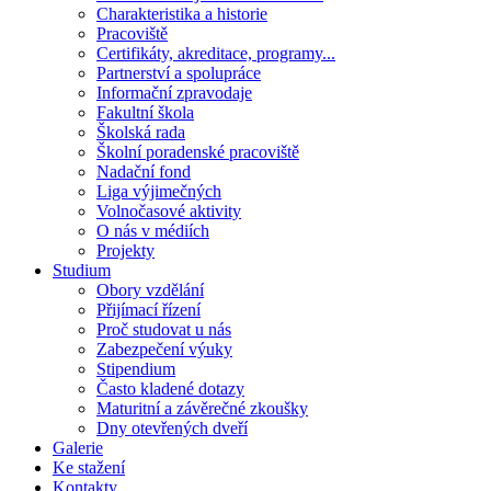
Charakteristika a historie
Pracoviště
Certifikáty, akreditace, programy...
Partnerství a spolupráce
Informační zpravodaje
Fakultní škola
Školská rada
Školní poradenské pracoviště
Nadační fond
Liga výjimečných
Volnočasové aktivity
O nás v médiích
Projekty
Studium
Obory vzdělání
Přijímací řízení
Proč studovat u nás
Zabezpečení výuky
Stipendium
Často kladené dotazy
Maturitní a závěrečné zkoušky
Dny otevřených dveří
Galerie
Ke stažení
Kontakty