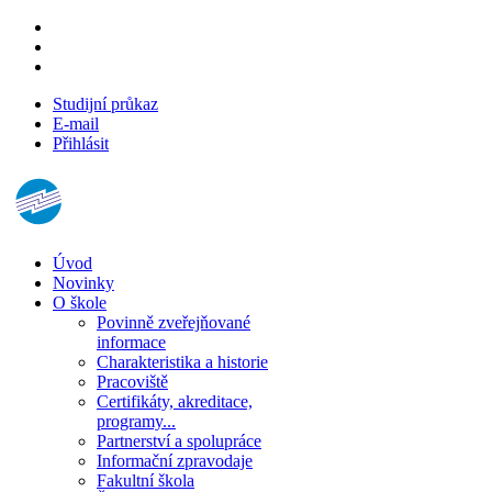
Studijní průkaz
E-mail
Přihlásit
Úvod
Novinky
O škole
Povinně zveřejňované
informace
Charakteristika a historie
Pracoviště
Certifikáty, akreditace,
programy...
Partnerství a spolupráce
Informační zpravodaje
Fakultní škola