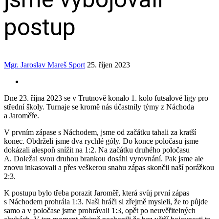
postup
Mgr. Jaroslav Mareš
Sport
25. říjen 2023
Dne 23. října 2023 se v Trutnově konalo 1. kolo futsalové ligy pro
střední školy. Turnaje se kromě nás účastnily týmy z Náchoda
a Jaroměře.
V prvním zápase s Náchodem, jsme od začátku tahali za kratší
konec. Obdrželi jsme dva rychlé góly. Do konce poločasu jsme
dokázali alespoň snížit na 1:2. Na začátku druhého poločasu
A. Doležal svou druhou brankou dosáhl vyrovnání. Pak jsme ale
znovu inkasovali a přes veškerou snahu zápas skončil naší porážkou
2:3.
K postupu bylo třeba porazit Jaroměř, která svůj první zápas
s Náchodem prohrála 1:3. Naši hráči si zřejmě mysleli, že to půjde
samo a v poločase jsme prohrávali 1:3, opět po neuvěřitelných