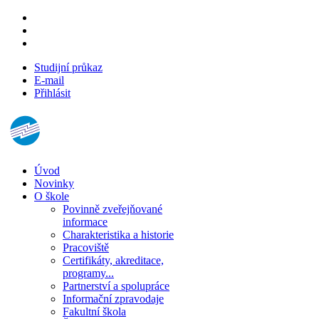
Studijní průkaz
E-mail
Přihlásit
Úvod
Novinky
O škole
Povinně zveřejňované
informace
Charakteristika a historie
Pracoviště
Certifikáty, akreditace,
programy...
Partnerství a spolupráce
Informační zpravodaje
Fakultní škola