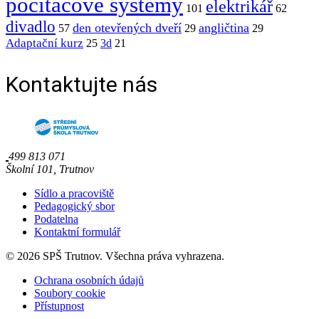
počítačové systémy
elektrikář
101
62
divadlo
den otevřených dveří
angličtina
57
29
29
Adaptační kurz
25
3d
21
Kontaktujte nás
499 813 071
Školní 101, Trutnov
Sídlo a pracoviště
Pedagogický sbor
Podatelna
Kontaktní formulář
© 2026 SPŠ Trutnov. Všechna práva vyhrazena.
Ochrana osobních údajů
Soubory cookie
Přístupnost