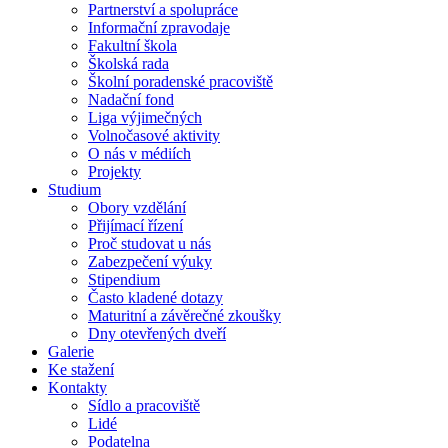
Partnerství a spolupráce
Informační zpravodaje
Fakultní škola
Školská rada
Školní poradenské pracoviště
Nadační fond
Liga výjimečných
Volnočasové aktivity
O nás v médiích
Projekty
Studium
Obory vzdělání
Přijímací řízení
Proč studovat u nás
Zabezpečení výuky
Stipendium
Často kladené dotazy
Maturitní a závěrečné zkoušky
Dny otevřených dveří
Galerie
Ke stažení
Kontakty
Sídlo a pracoviště
Lidé
Podatelna