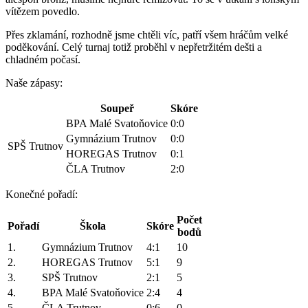
vítězem povedlo.
Přes zklamání, rozhodně jsme chtěli víc, patří všem hráčům velké
poděkování. Celý turnaj totiž proběhl v nepřetržitém dešti a
chladném počasí.
Naše zápasy:
Soupeř
Skóre
BPA Malé Svatoňovice
0:0
Gymnázium Trutnov
0:0
SPŠ Trutnov
HOREGAS Trutnov
0:1
ČLA Trutnov
2:0
Konečné pořadí:
Počet
Pořadí
Škola
Skóre
bodů
1.
Gymnázium Trutnov
4:1
10
2.
HOREGAS Trutnov
5:1
9
3.
SPŠ Trutnov
2:1
5
4.
BPA Malé Svatoňovice
2:4
4
5.
ČLA Trutnov
0:6
0