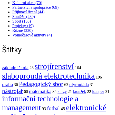
Kulturní akce (70)
Partnerství a spolupráce (69)
Přijímací řízení (44)
Soutěže (239)
Sport (158)
Projekty (19)
Různé (330)
Volnočasové aktivity (4)
Štítky
strojírenství
základní škola
28
104
slaboproudá elektrotechnika
106
Pedagogický sbor
praha
olympiáda
36
63
31
nástrojař
matematika
kasper
60
35
kurzy
21
kroužek
22
31
informační technologie a
elektronické
management
fotbal
93
45