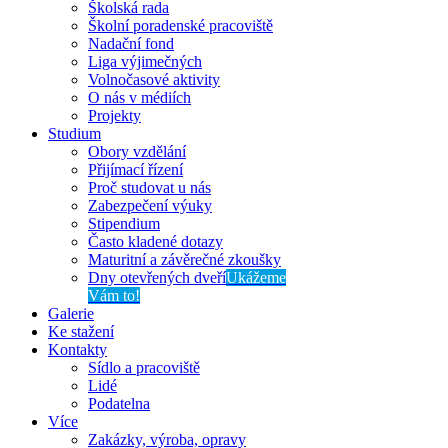
Školská rada
Školní poradenské pracoviště
Nadační fond
Liga výjimečných
Volnočasové aktivity
O nás v médiích
Projekty
Studium
Obory vzdělání
Přijímací řízení
Proč studovat u nás
Zabezpečení výuky
Stipendium
Často kladené dotazy
Maturitní a závěrečné zkoušky
Dny otevřených dveří
Ukážeme
Vám to!
Galerie
Ke stažení
Kontakty
Sídlo a pracoviště
Lidé
Podatelna
Více
Zakázky, výroba, opravy