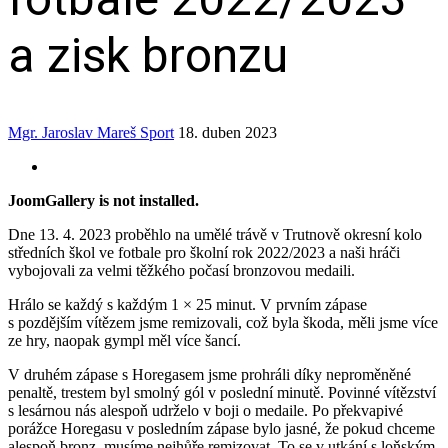
a zisk bronzu
Mgr. Jaroslav Mareš
Sport
18. duben 2023
JoomGallery is not installed.
Dne 13. 4. 2023 proběhlo na umělé trávě v Trutnově okresní kolo
středních škol ve fotbale pro školní rok 2022/2023 a naši hráči
vybojovali za velmi těžkého počasí bronzovou medaili.
Hrálo se každý s každým 1 × 25 minut. V prvním zápase
s pozdějším vítězem jsme remizovali, což byla škoda, měli jsme více
ze hry, naopak gympl měl více šancí.
V druhém zápase s Horegasem jsme prohráli díky neproměněné
penaltě, trestem byl smolný gól v poslední minutě. Povinné vítězství
s lesárnou nás alespoň udrželo v boji o medaile. Po překvapivé
porážce Horegasu v posledním zápase bylo jasné, že pokud chceme
alespoň bronz, musíme nejhůře remizovat. To se v utkání s loňským