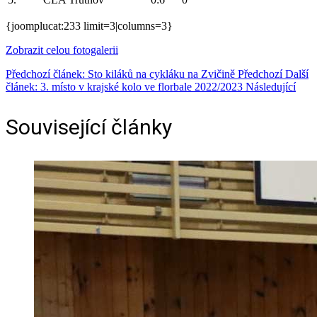
{joomplucat:233 limit=3|columns=3}
Zobrazit celou fotogalerii
Předchozí článek: Sto kiláků na cykláku na Zvičině
Předchozí
Další
článek: 3. místo v krajské kolo ve florbale 2022/2023
Následující
Související články