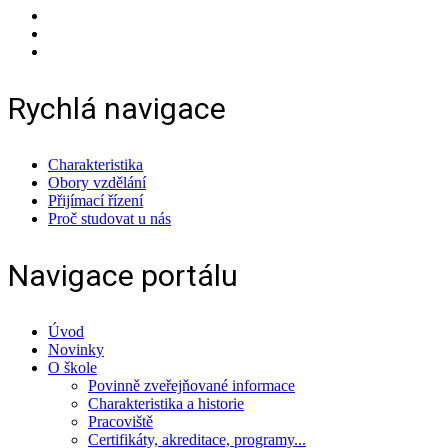
Rychlá navigace
Charakteristika
Obory vzdělání
Přijímací řízení
Proč studovat u nás
Navigace portálu
Úvod
Novinky
O škole
Povinně zveřejňované informace
Charakteristika a historie
Pracoviště
Certifikáty, akreditace, programy...