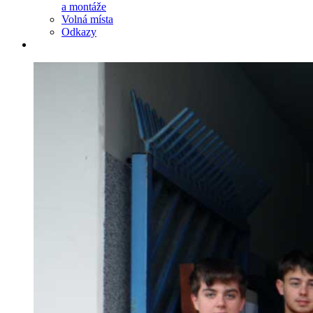
a montáže
Volná místa
Odkazy