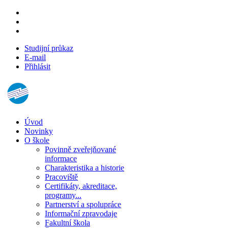
Studijní průkaz
E-mail
Přihlásit
Úvod
Novinky
O škole
Povinně zveřejňované
informace
Charakteristika a historie
Pracoviště
Certifikáty, akreditace,
programy...
Partnerství a spolupráce
Informační zpravodaje
Fakultní škola