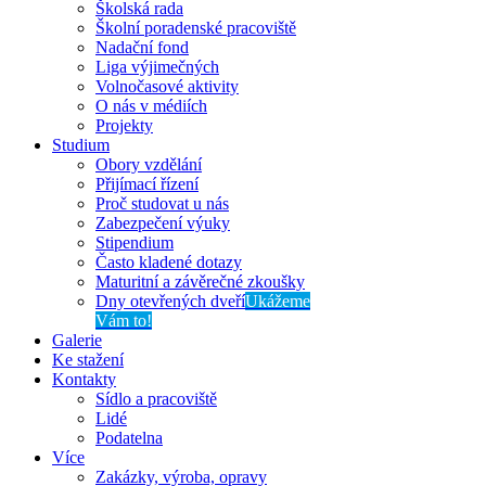
Školská rada
Školní poradenské pracoviště
Nadační fond
Liga výjimečných
Volnočasové aktivity
O nás v médiích
Projekty
Studium
Obory vzdělání
Přijímací řízení
Proč studovat u nás
Zabezpečení výuky
Stipendium
Často kladené dotazy
Maturitní a závěrečné zkoušky
Dny otevřených dveří
Ukážeme
Vám to!
Galerie
Ke stažení
Kontakty
Sídlo a pracoviště
Lidé
Podatelna
Více
Zakázky, výroba, opravy