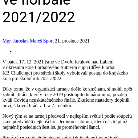
2021/2022
Mgr. Jaroslav Mareš
Sport
21. prosinec 2021
V pátek 17. 12. 2021 jsme ve Dvoře Králové nad Labem
v okresním kole florbalového Subterra cupu (dříve Florbal
KB Challenge) pro střední školy vybojovali postup do krajského
kola pro školní rok 2021/2022.
Díky tomu, že v organizaci turnaje došlo ke změnám, si mohli opět
zahrát i hráči, kteří v roce 2019 postoupili do národního, později
kvůli Covidu neuskutečněného finále. Zkušené matadory doplnili
noví, šikovní hráči z 1. a 2. ročníků.
Nový tým se na turnaji předvedl v nejlepším světle i podle soupeřů
jsme předváděli nejlepší hru. Jedinou slabinou, která nás trápí už
nejméně posledních šest let, je proměňování šancí.
První zápas se Svatoňovicemi začal jak jinak než infarktově.