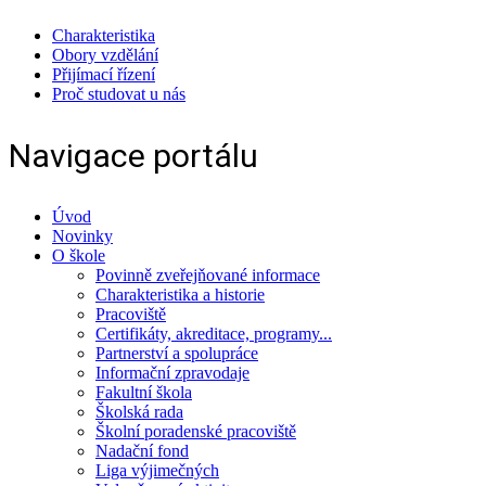
Charakteristika
Obory vzdělání
Přijímací řízení
Proč studovat u nás
Navigace portálu
Úvod
Novinky
O škole
Povinně zveřejňované informace
Charakteristika a historie
Pracoviště
Certifikáty, akreditace, programy...
Partnerství a spolupráce
Informační zpravodaje
Fakultní škola
Školská rada
Školní poradenské pracoviště
Nadační fond
Liga výjimečných