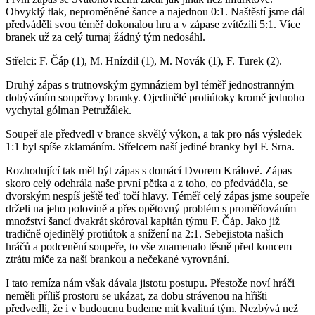
Obvyklý tlak, neproměněné šance a najednou 0:1. Naštěstí jsme dál
předváděli svou téměř dokonalou hru a v zápase zvítězili 5:1. Více
branek už za celý turnaj žádný tým nedosáhl.
Střelci: F. Čáp (1), M. Hnízdil (1), M. Novák (1), F. Turek (2).
Druhý zápas s trutnovským gymnáziem byl téměř jednostranným
dobýváním soupeřovy branky. Ojedinělé protiútoky kromě jednoho
vychytal gólman Petružálek.
Soupeř ale předvedl v brance skvělý výkon, a tak pro nás výsledek
1:1 byl spíše zklamáním. Střelcem naší jediné branky byl F. Srna.
Rozhodující tak měl být zápas s domácí Dvorem Králové. Zápas
skoro celý odehrála naše první pětka a z toho, co předváděla, se
dvorským nespíš ještě teď točí hlavy. Téměř celý zápas jsme soupeře
drželi na jeho polovině a přes opětovný problém s proměňováním
množství šancí dvakrát skóroval kapitán týmu F. Čáp. Jako již
tradičně ojedinělý protiútok a snížení na 2:1. Sebejistota našich
hráčů a podcenění soupeře, to vše znamenalo těsně před koncem
ztrátu míče za naší brankou a nečekané vyrovnání.
I tato remíza nám však dávala jistotu postupu. Přestože noví hráči
neměli příliš prostoru se ukázat, za dobu strávenou na hřišti
předvedli, že i v budoucnu budeme mít kvalitní tým. Nezbývá než