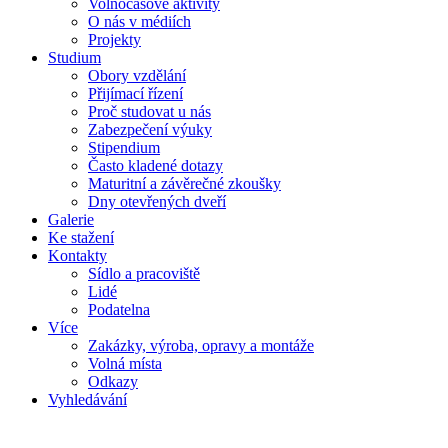
Volnočasové aktivity
O nás v médiích
Projekty
Studium
Obory vzdělání
Přijímací řízení
Proč studovat u nás
Zabezpečení výuky
Stipendium
Často kladené dotazy
Maturitní a závěrečné zkoušky
Dny otevřených dveří
Galerie
Ke stažení
Kontakty
Sídlo a pracoviště
Lidé
Podatelna
Více
Zakázky, výroba, opravy a montáže
Volná místa
Odkazy
Vyhledávání