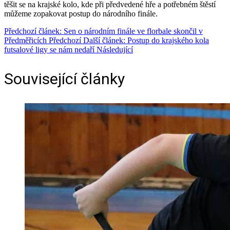
těšit se na krajské kolo, kde při předvedené hře a potřebném štěstí
můžeme zopakovat postup do národního finále.
Předchozí článek: Sen o národním finále ve florbale skončil v
Předměřicích
Předchozí
Další článek: Postup do krajského kola
futsalové ligy se nám nedaří
Následující
Související články