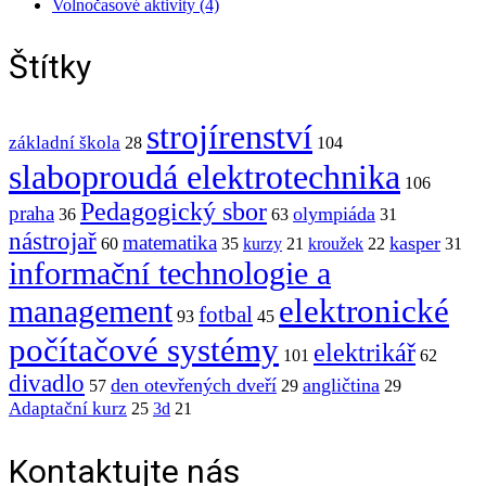
Volnočasové aktivity (4)
Štítky
strojírenství
základní škola
28
104
slaboproudá elektrotechnika
106
Pedagogický sbor
praha
olympiáda
36
63
31
nástrojař
matematika
kasper
60
35
kurzy
21
kroužek
22
31
informační technologie a
elektronické
management
fotbal
93
45
počítačové systémy
elektrikář
101
62
divadlo
den otevřených dveří
angličtina
57
29
29
Adaptační kurz
25
3d
21
Kontaktujte nás