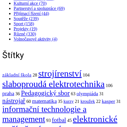
Kulturní akce (70)
Partnerství a spolupráce (69)
Přijímací řízení (44)
Soutěže (239)
Sport (158)
Projekty (19)
Různé (330)
Volnočasové aktivity (4)
Štítky
strojírenství
základní škola
28
104
slaboproudá elektrotechnika
106
Pedagogický sbor
praha
olympiáda
36
63
31
nástrojař
matematika
kasper
60
35
kurzy
21
kroužek
22
31
informační technologie a
elektronické
management
fotbal
93
45