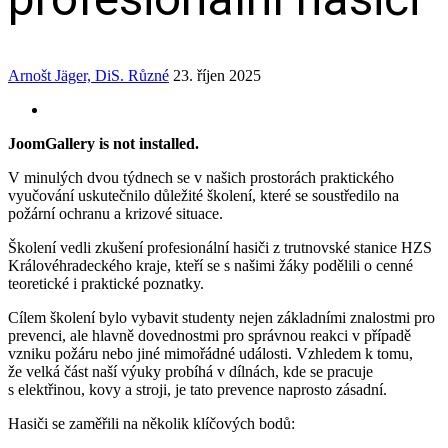
Arnošt Jäger, DiS.
Různé
23. říjen 2025
JoomGallery is not installed.
V minulých dvou týdnech se v našich prostorách praktického
vyučování uskutečnilo důležité školení, které se soustředilo na
požární ochranu a krizové situace.
Školení vedli zkušení profesionální hasiči z trutnovské stanice HZS
Královéhradeckého kraje, kteří se s našimi žáky podělili o cenné
teoretické i praktické poznatky.
Cílem školení bylo vybavit studenty nejen základními znalostmi pro
prevenci, ale hlavně dovednostmi pro správnou reakci v případě
vzniku požáru nebo jiné mimořádné události. Vzhledem k tomu,
že velká část naší výuky probíhá v dílnách, kde se pracuje
s elektřinou, kovy a stroji, je tato prevence naprosto zásadní.
Hasiči se zaměřili na několik klíčových bodů: