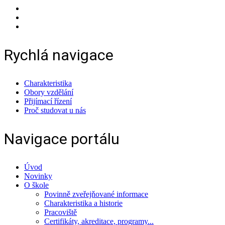
Rychlá navigace
Charakteristika
Obory vzdělání
Přijímací řízení
Proč studovat u nás
Navigace portálu
Úvod
Novinky
O škole
Povinně zveřejňované informace
Charakteristika a historie
Pracoviště
Certifikáty, akreditace, programy...