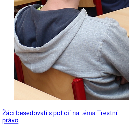
Žáci besedovali s policií na téma Trestní
právo