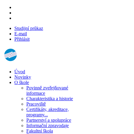
Studijní průkaz
E-mail
Přihlásit
Úvod
Novinky
O škole
Povinně zveřejňované
informace
Charakteristika a historie
Pracoviště
Certifikáty, akreditace,
programy...
Partnerství a spolupráce
Informační zpravodaje
Fakultní škola