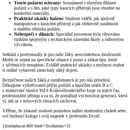
Teorie požární ochrany:
Seznámení s různými třídami
požárů a s tím, jaké typy hasicích přístrojů jsou vhodné na
konkrétní materiály.
Praktické ukázky hašení:
Studenti viděli, jak správně
manipulovat s hasicími přístroji a jak efektivně zasáhnout
u malého ohniska požáru.
Nebezpečí v dílnách:
Speciální pozornost byla věnována
rizikům spojeným s technickým zázemím školy a odborným
výcvikem.
Setkání s profesionály je pro naše žáky neocenitelnou zkušeností.
Mohli se zeptat na specifické situace z praxe a získat tipy, které
v učebnicích nenajdou. Zvláště praktické ukázky a možnost osahat
si reálné vybavení zanechaly silný dojem.
Bezpečnost našich žáků a zaměstnanců je pro nás prioritou.
Děkujeme vyšetřovateli příčin požárů a hasičům směn B a C
z trutnovské stanice HZS Královéhradeckého kraje za jejich čas,
profesionální přístup a za to, že pomáhají vychovávat generaci, která
ví, jak se v krizových situacích zachovat.
Věříme, že získané znalosti pomohou našim studentům chránit sebe,
své budoucí kolegy i svůj majetek v profesním životě.
{joomplucat:460 limit=3|columns=3}