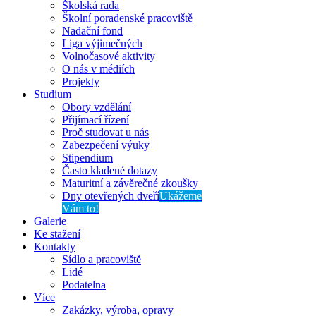
Školská rada
Školní poradenské pracoviště
Nadační fond
Liga výjimečných
Volnočasové aktivity
O nás v médiích
Projekty
Studium
Obory vzdělání
Přijímací řízení
Proč studovat u nás
Zabezpečení výuky
Stipendium
Často kladené dotazy
Maturitní a závěrečné zkoušky
Dny otevřených dveří
Ukážeme
Vám to!
Galerie
Ke stažení
Kontakty
Sídlo a pracoviště
Lidé
Podatelna
Více
Zakázky, výroba, opravy