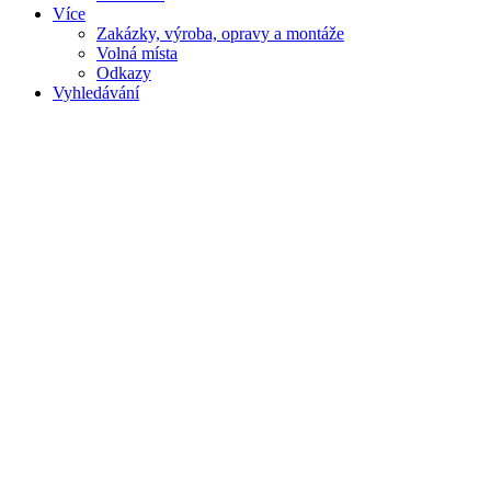
Více
Zakázky, výroba, opravy a montáže
Volná místa
Odkazy
Vyhledávání