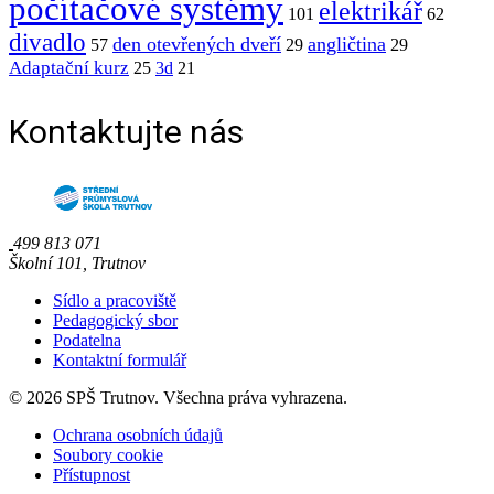
počítačové systémy
elektrikář
101
62
divadlo
den otevřených dveří
angličtina
57
29
29
Adaptační kurz
25
3d
21
Kontaktujte nás
499 813 071
Školní 101, Trutnov
Sídlo a pracoviště
Pedagogický sbor
Podatelna
Kontaktní formulář
© 2026 SPŠ Trutnov. Všechna práva vyhrazena.
Ochrana osobních údajů
Soubory cookie
Přístupnost