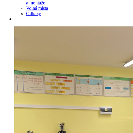
a montáže
Volná místa
Odkazy