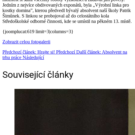
Jedním z nejvíce obdivovaných exponátů, byla „Výrobní linka pro
kostky domina”, kterou předvedl bývalý absolvent naší školy Patrik
Šimůnek. S linkou se probojoval až do celostátního kola
Středoškolské odborné činnosti, kde se umístil na pěkném 13. místě.
{joomplucat:619 limit=3|columns=3}
Zobrazit celou fotogalerii
Předchozí článek: Hrajte si!
Předchozí
Další článek: Absolvent na
trhu práce
Následující
Související články