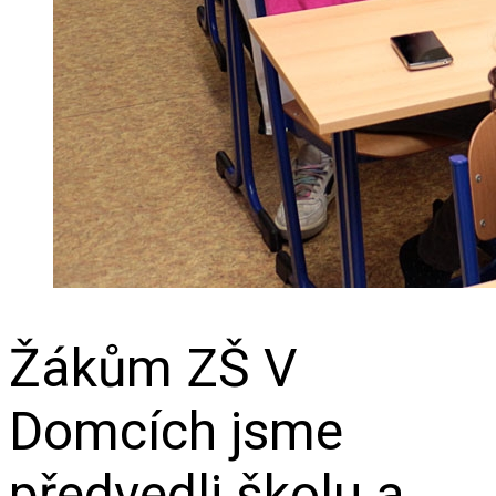
Žákům ZŠ V
Domcích jsme
předvedli školu a