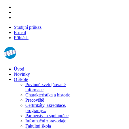
Studijní průkaz
E-mail
Přihlásit
Úvod
Novinky
O škole
Povinně zveřejňované
informace
Charakteristika a historie
Pracoviště
Certifikáty, akreditace,
programy...
Partnerství a spolupráce
Informační zpravodaje
Fakultní škola