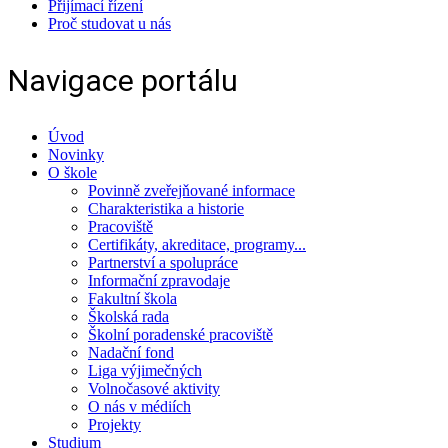
Přijímací řízení
Proč studovat u nás
Navigace portálu
Úvod
Novinky
O škole
Povinně zveřejňované informace
Charakteristika a historie
Pracoviště
Certifikáty, akreditace, programy...
Partnerství a spolupráce
Informační zpravodaje
Fakultní škola
Školská rada
Školní poradenské pracoviště
Nadační fond
Liga výjimečných
Volnočasové aktivity
O nás v médiích
Projekty
Studium