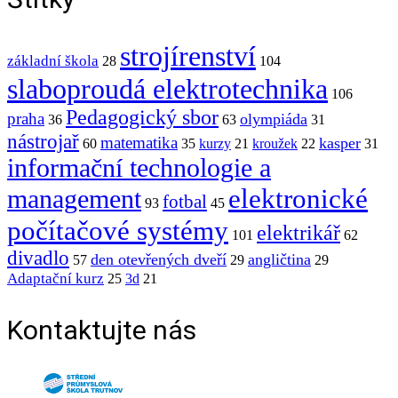
strojírenství
základní škola
28
104
slaboproudá elektrotechnika
106
Pedagogický sbor
praha
olympiáda
36
63
31
nástrojař
matematika
kasper
60
35
kurzy
21
kroužek
22
31
informační technologie a
elektronické
management
fotbal
93
45
počítačové systémy
elektrikář
101
62
divadlo
den otevřených dveří
angličtina
57
29
29
Adaptační kurz
25
3d
21
Kontaktujte nás