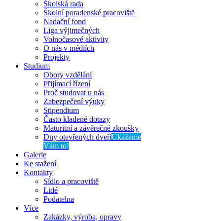
Školská rada
Školní poradenské pracoviště
Nadační fond
Liga výjimečných
Volnočasové aktivity
O nás v médiích
Projekty
Studium
Obory vzdělání
Přijímací řízení
Proč studovat u nás
Zabezpečení výuky
Stipendium
Často kladené dotazy
Maturitní a závěrečné zkoušky
Dny otevřených dveří
Ukážeme
Vám to!
Galerie
Ke stažení
Kontakty
Sídlo a pracoviště
Lidé
Podatelna
Více
Zakázky, výroba, opravy