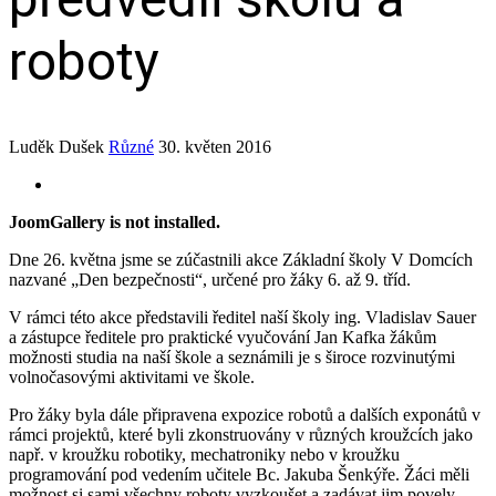
roboty
Luděk Dušek
Různé
30. květen 2016
JoomGallery is not installed.
Dne 26. května jsme se zúčastnili akce Základní školy V Domcích
nazvané „Den bezpečnosti“, určené pro žáky 6. až 9. tříd.
V rámci této akce představili ředitel naší školy ing. Vladislav Sauer
a zástupce ředitele pro praktické vyučování Jan Kafka žákům
možnosti studia na naší škole a seznámili je s široce rozvinutými
volnočasovými aktivitami ve škole.
Pro žáky byla dále připravena expozice robotů a dalších exponátů v
rámci projektů, které byli zkonstruovány v různých kroužcích jako
např. v kroužku robotiky, mechatroniky nebo v kroužku
programování pod vedením učitele Bc. Jakuba Šenkýře. Žáci měli
možnost si sami všechny roboty vyzkoušet a zadávat jim povely.