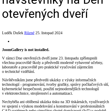
otevřených dveří
Luděk Dušek
Různé
25. listopad 2024
JoomGallery is not installed.
V rámci Dne otevřených dveří jsme 23. listopadu zpřístupnili
všechna pracoviště školy a předvedli moderně vybavené učebny,
laboratoře a pracoviště pro praktické vyučování zájemcům
o technické vzdělání.
Návštěvníkům jsme předvedli ukázky z výuky informačních
technologií ‑ programování, tvorby grafiky, správy počítačových sítí,
kybernetické bezpečnosti, použití nejmodernějších technologií
v elektrotechnice, strojírenství a automatizaci.
Nechyběla ani oblíbená ukázka tisku na 3D tiskárnách, využívaných
ve spojení s výukou modelování a konstruování v profesionálních
CAD systémech nebo simulátor chytré domácnosti (IoT) v podobě