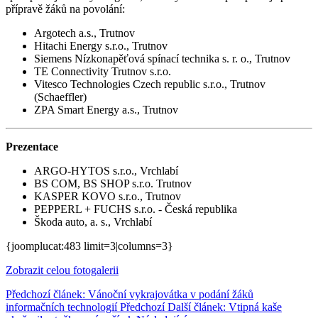
přípravě žáků na povolání:
Argotech a.s., Trutnov
Hitachi Energy s.r.o., Trutnov
Siemens Nízkonapěťová spínací technika s. r. o., Trutnov
TE Connectivity Trutnov s.r.o.
Vitesco Technologies Czech republic s.r.o., Trutnov
(Schaeffler)
ZPA Smart Energy a.s., Trutnov
Prezentace
ARGO-HYTOS s.r.o., Vrchlabí
BS COM, BS SHOP s.r.o. Trutnov
KASPER KOVO s.r.o., Trutnov
PEPPERL + FUCHS s.r.o. ‑ Česká republika
Škoda auto, a. s., Vrchlabí
{joomplucat:483 limit=3|columns=3}
Zobrazit celou fotogalerii
Předchozí článek: Vánoční vykrajovátka v podání žáků
informačních technologií
Předchozí
Další článek: Vtipná kaše