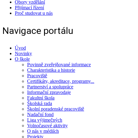
Obory vzdělání
Přijímací řízení
Proč studovat u nás
Navigace portálu
Úvod
Novinky
O škole
Povinně zveřejňované informace
Charakteristika a historie
Pracoviště
Certifikáty, akreditace, programy...
Partnerství a spolupráce
Informační zpravodaje
Fakultní škola
Školská rada
Školní poradenské pracoviště
Nadační fond
Liga výjimečných
Volnočasové aktivity
O nás v médiích
Projekty