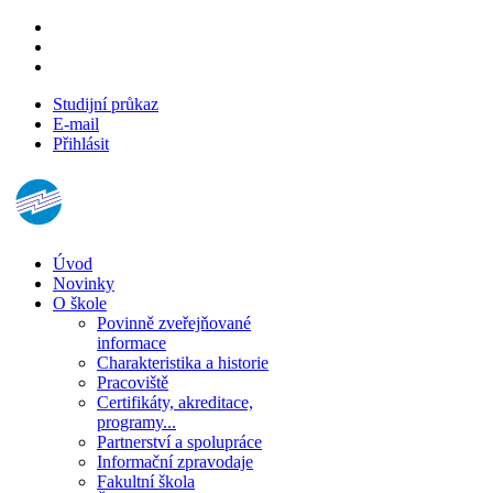
Studijní průkaz
E-mail
Přihlásit
Úvod
Novinky
O škole
Povinně zveřejňované
informace
Charakteristika a historie
Pracoviště
Certifikáty, akreditace,
programy...
Partnerství a spolupráce
Informační zpravodaje
Fakultní škola