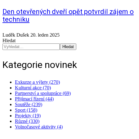
Den otevřených dveří opět potvrdil zájem o
techniku
Luděk Dušek
20. leden 2025
Hledat
Hledat
Kategorie novinek
Exkurze a výlety (270)
Kulturní akce (70)
Partnerství a spolupráce (69)
Přijímací řízení (44)
Soutěže (239)
Sport (158)
Projekty (19)
Různé (330)
Volnočasové aktivity (4)