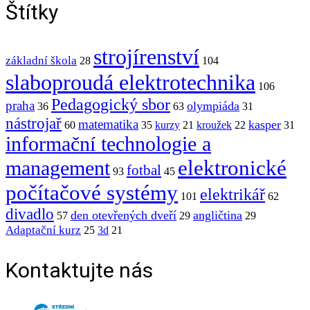
Štítky
strojírenství
základní škola
28
104
slaboproudá elektrotechnika
106
Pedagogický sbor
praha
olympiáda
36
63
31
nástrojař
matematika
kasper
60
35
kurzy
21
kroužek
22
31
informační technologie a
elektronické
management
fotbal
93
45
počítačové systémy
elektrikář
101
62
divadlo
den otevřených dveří
angličtina
57
29
29
Adaptační kurz
25
3d
21
Kontaktujte nás