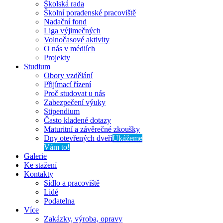
Školská rada
Školní poradenské pracoviště
Nadační fond
Liga výjimečných
Volnočasové aktivity
O nás v médiích
Projekty
Studium
Obory vzdělání
Přijímací řízení
Proč studovat u nás
Zabezpečení výuky
Stipendium
Často kladené dotazy
Maturitní a závěrečné zkoušky
Dny otevřených dveří
Ukážeme
Vám to!
Galerie
Ke stažení
Kontakty
Sídlo a pracoviště
Lidé
Podatelna
Více
Zakázky, výroba, opravy