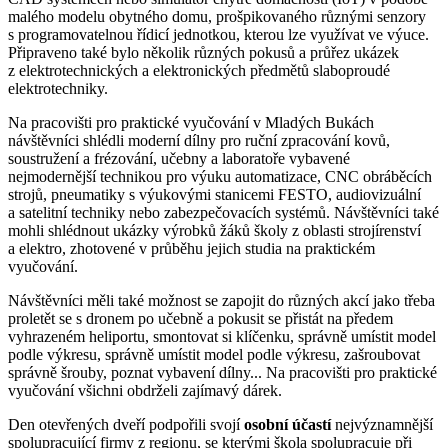
malého modelu obytného domu, prošpikovaného různými senzory
s programovatelnou řídicí jednotkou, kterou lze využívat ve výuce.
Připraveno také bylo několik různých pokusů a průřez ukázek
z elektrotechnických a elektronických předmětů slaboproudé
elektrotechniky.
Na pracovišti pro praktické vyučování v Mladých Bukách
návštěvníci shlédli moderní dílny pro ruční zpracování kovů,
soustružení a frézování, učebny a laboratoře vybavené
nejmodernější technikou pro výuku automatizace, CNC obráběcích
strojů, pneumatiky s výukovými stanicemi FESTO, audiovizuální
a satelitní techniky nebo zabezpečovacích systémů. Návštěvníci také
mohli shlédnout ukázky výrobků žáků školy z oblasti strojírenství
a elektro, zhotovené v průběhu jejich studia na praktickém
vyučování.
Návštěvníci měli také možnost se zapojit do různých akcí jako třeba
proletět se s dronem po učebně a pokusit se přistát na předem
vyhrazeném heliportu, smontovat si klíčenku, správně umístit model
podle výkresu, správně umístit model podle výkresu, zašroubovat
správně šrouby, poznat vybavení dílny... Na pracovišti pro praktické
vyučování všichni obdrželi zajímavý dárek.
Den otevřených dveří podpořili svojí
osobní účastí
nejvýznamnější
spolupracující firmy z regionu, se kterými škola spolupracuje při