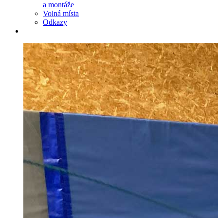
a montáže
Volná místa
Odkazy