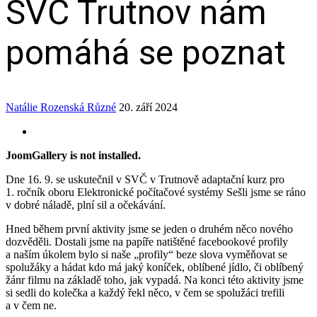
SVČ Trutnov nám
pomáhá se poznat
Natálie Rozenská
Různé
20. září 2024
JoomGallery is not installed.
Dne 16. 9. se uskutečnil v SVČ v Trutnově adaptační kurz pro
1. ročník oboru Elektronické počítačové systémy Sešli jsme se ráno
v dobré náladě, plní sil a očekávání.
Hned během první aktivity jsme se jeden o druhém něco nového
dozvěděli. Dostali jsme na papíře natištěné facebookové profily
a naším úkolem bylo si naše „profily“ beze slova vyměňovat se
spolužáky a hádat kdo má jaký koníček, oblíbené jídlo, či oblíbený
žánr filmu na základě toho, jak vypadá. Na konci této aktivity jsme
si sedli do kolečka a každý řekl něco, v čem se spolužáci trefili
a v čem ne.