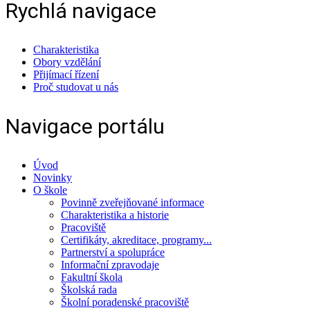
Rychlá navigace
Charakteristika
Obory vzdělání
Přijímací řízení
Proč studovat u nás
Navigace portálu
Úvod
Novinky
O škole
Povinně zveřejňované informace
Charakteristika a historie
Pracoviště
Certifikáty, akreditace, programy...
Partnerství a spolupráce
Informační zpravodaje
Fakultní škola
Školská rada
Školní poradenské pracoviště