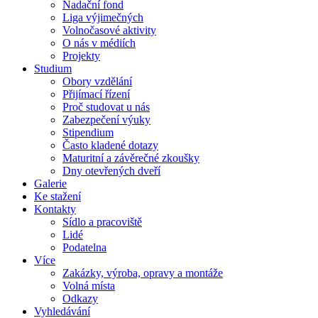
Nadační fond
Liga výjimečných
Volnočasové aktivity
O nás v médiích
Projekty
Studium
Obory vzdělání
Přijímací řízení
Proč studovat u nás
Zabezpečení výuky
Stipendium
Často kladené dotazy
Maturitní a závěrečné zkoušky
Dny otevřených dveří
Galerie
Ke stažení
Kontakty
Sídlo a pracoviště
Lidé
Podatelna
Více
Zakázky, výroba, opravy a montáže
Volná místa
Odkazy
Vyhledávání