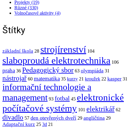
Projekty (19)
Různé (330)
Volnočasové aktivity (4)
Štítky
strojírenství
základní škola
28
104
slaboproudá elektrotechnika
106
Pedagogický sbor
praha
olympiáda
36
63
31
nástrojař
matematika
kasper
60
35
kurzy
21
kroužek
22
31
informační technologie a
elektronické
management
fotbal
93
45
počítačové systémy
elektrikář
101
62
divadlo
den otevřených dveří
angličtina
57
29
29
Adaptační kurz
25
3d
21