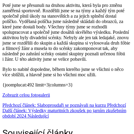
Poté jsme se přesunuli na druhou aktivitu, která byla pro změnu
zaměřená sportovně. Rozdělili jsme se na týmy a každý tým poté
společně plnil úkoly na stanovištích a za jejich splnění dostal
políčko. Vydělaná políčka jsme následně skládali do obrazců, za
které jsme dostali body. Všechny týmy jsme se rozhodli
spolupracovat a společně jsme dosáhli skvělého výsledku. Poslední
aktivitou byly divadelní scénky. Nebyly ale jen tak ledajaké, znovu
jsme se rozdělili do skupin a každá skupina si vylosovala druh fóbie
a filmový žánr a musela to do scénky zakomponovat tak, aby
následně po zahrání scénky ostatní skupiny poznali určenou fóbii
i žánr. U této aktivity jsme se velice pobavili.
Bylo to nabité dopoledne, během kterého jsme se všichni o něco
více sblížili, a hlavně jsme si ho všichni moc užili.
{joomplucat:492 limit=3|columns=3}
Zobrazit celou fotogalerii
Předchozí článek: Slaboproudaři se poznávali na kurzu
Předchozí
Další článek: Výsledky maturitních zkoušek po jarním zkušebním
období 2024
Následující
Související články