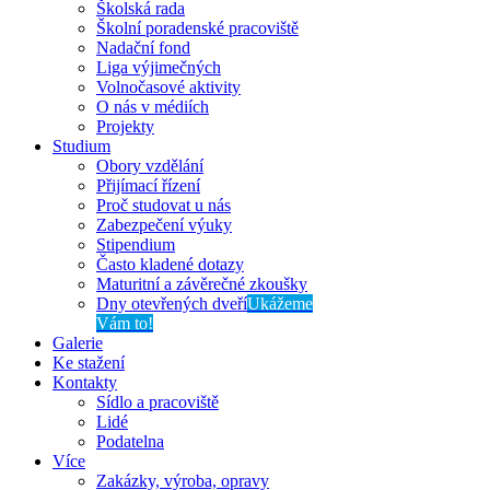
Školská rada
Školní poradenské pracoviště
Nadační fond
Liga výjimečných
Volnočasové aktivity
O nás v médiích
Projekty
Studium
Obory vzdělání
Přijímací řízení
Proč studovat u nás
Zabezpečení výuky
Stipendium
Často kladené dotazy
Maturitní a závěrečné zkoušky
Dny otevřených dveří
Ukážeme
Vám to!
Galerie
Ke stažení
Kontakty
Sídlo a pracoviště
Lidé
Podatelna
Více
Zakázky, výroba, opravy