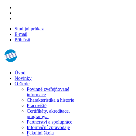
Studijní průkaz
E-mail
Přihlásit
Úvod
Novinky
O škole
Povinně zveřejňované
informace
Charakteristika a historie
Pracoviště
Certifikáty, akreditace,
programy...
Partnerství a spolupráce
Informační zpravodaje
Fakultní škola