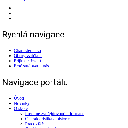
Rychlá navigace
Charakteristika
Obory vzdělání
Přijímací řízení
Proč studovat u nás
Navigace portálu
Úvod
Novinky
O škole
Povinně zveřejňované informace
Charakteristika a historie
Pracoviště