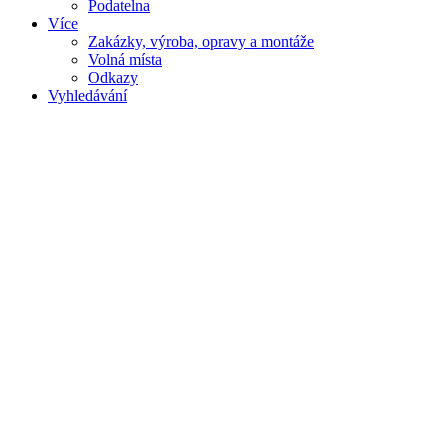
Podatelna
Více
Zakázky, výroba, opravy a montáže
Volná místa
Odkazy
Vyhledávání