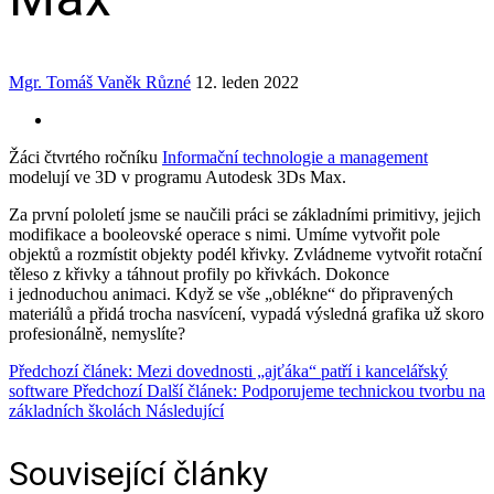
Mgr. Tomáš Vaněk
Různé
12. leden 2022
Žáci čtvrtého ročníku
Informační technologie a management
modelují ve 3D v programu Autodesk 3Ds Max.
Za první pololetí jsme se naučili práci se základními primitivy, jejich
modifikace a booleovské operace s nimi. Umíme vytvořit pole
objektů a rozmístit objekty podél křivky. Zvládneme vytvořit rotační
těleso z křivky a táhnout profily po křivkách. Dokonce
i jednoduchou animaci. Když se vše „oblékne“ do připravených
materiálů a přidá trocha nasvícení, vypadá výsledná grafika už skoro
profesionálně, nemyslíte?
Předchozí článek: Mezi dovednosti „ajťáka“ patří i kancelářský
software
Předchozí
Další článek: Podporujeme technickou tvorbu na
základních školách
Následující
Související články