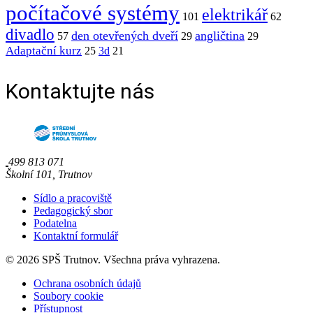
počítačové systémy
elektrikář
101
62
divadlo
den otevřených dveří
angličtina
57
29
29
Adaptační kurz
25
3d
21
Kontaktujte nás
499 813 071
Školní 101, Trutnov
Sídlo a pracoviště
Pedagogický sbor
Podatelna
Kontaktní formulář
© 2026 SPŠ Trutnov. Všechna práva vyhrazena.
Ochrana osobních údajů
Soubory cookie
Přístupnost