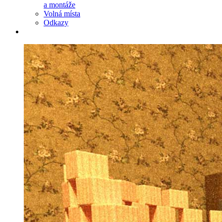
a montáže
Volná místa
Odkazy