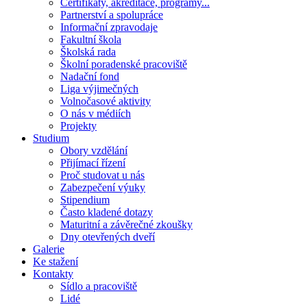
Certifikáty, akreditace, programy...
Partnerství a spolupráce
Informační zpravodaje
Fakultní škola
Školská rada
Školní poradenské pracoviště
Nadační fond
Liga výjimečných
Volnočasové aktivity
O nás v médiích
Projekty
Studium
Obory vzdělání
Přijímací řízení
Proč studovat u nás
Zabezpečení výuky
Stipendium
Často kladené dotazy
Maturitní a závěrečné zkoušky
Dny otevřených dveří
Galerie
Ke stažení
Kontakty
Sídlo a pracoviště
Lidé