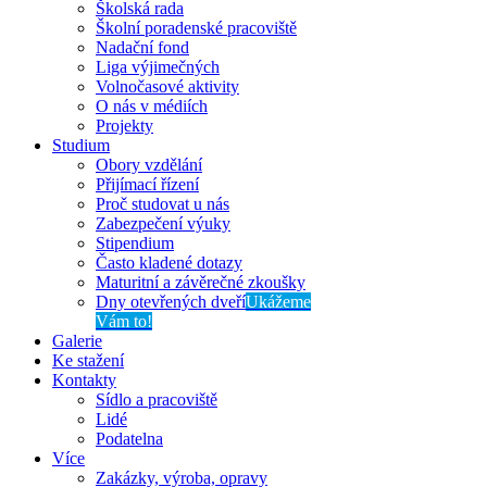
Školská rada
Školní poradenské pracoviště
Nadační fond
Liga výjimečných
Volnočasové aktivity
O nás v médiích
Projekty
Studium
Obory vzdělání
Přijímací řízení
Proč studovat u nás
Zabezpečení výuky
Stipendium
Často kladené dotazy
Maturitní a závěrečné zkoušky
Dny otevřených dveří
Ukážeme
Vám to!
Galerie
Ke stažení
Kontakty
Sídlo a pracoviště
Lidé
Podatelna
Více
Zakázky, výroba, opravy