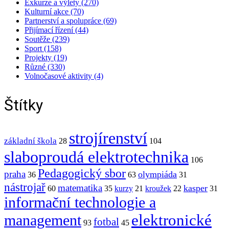
Exkurze a výlety (270)
Kulturní akce (70)
Partnerství a spolupráce (69)
Přijímací řízení (44)
Soutěže (239)
Sport (158)
Projekty (19)
Různé (330)
Volnočasové aktivity (4)
Štítky
strojírenství
základní škola
28
104
slaboproudá elektrotechnika
106
Pedagogický sbor
praha
olympiáda
36
63
31
nástrojař
matematika
kasper
60
35
kurzy
21
kroužek
22
31
informační technologie a
elektronické
management
fotbal
93
45