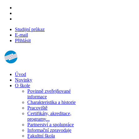
Studijní průkaz
E-mail
Přihlásit
Úvod
Novinky
O škole
Povinně zveřejňované
informace
Charakteristika a historie
Pracoviště
Certifikáty, akreditace,
programy...
Partnerství a spolupráce
Informační zpravodaje
Fakultní škola