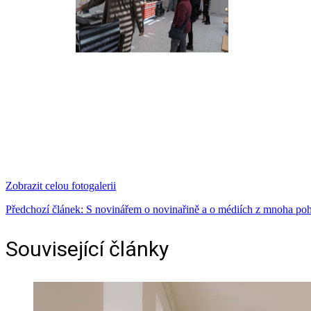
Zobrazit celou fotogalerii
Předchozí článek: S novinářem o novinařině a o médiích z mnoha po
Související články