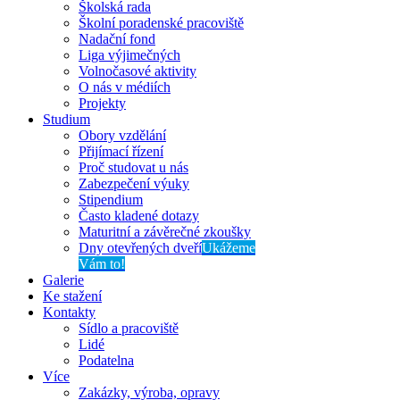
Školská rada
Školní poradenské pracoviště
Nadační fond
Liga výjimečných
Volnočasové aktivity
O nás v médiích
Projekty
Studium
Obory vzdělání
Přijímací řízení
Proč studovat u nás
Zabezpečení výuky
Stipendium
Často kladené dotazy
Maturitní a závěrečné zkoušky
Dny otevřených dveří
Ukážeme
Vám to!
Galerie
Ke stažení
Kontakty
Sídlo a pracoviště
Lidé
Podatelna
Více
Zakázky, výroba, opravy