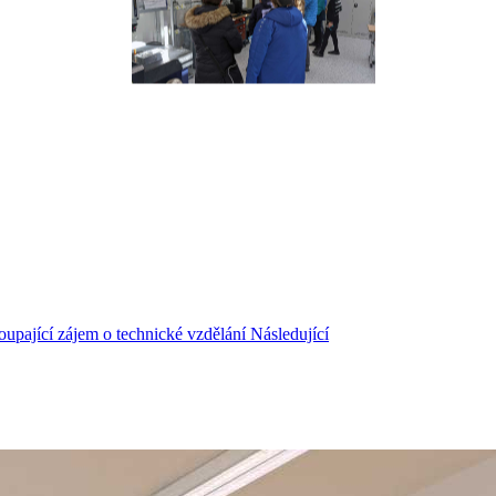
toupající zájem o technické vzdělání
Následující