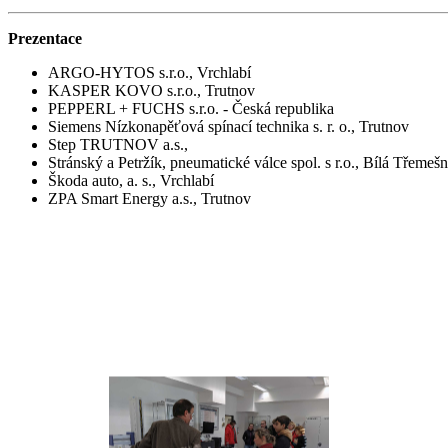
Prezentace
ARGO-HYTOS s.r.o., Vrchlabí
KASPER KOVO s.r.o., Trutnov
PEPPERL + FUCHS s.r.o. ‑ Česká republika
Siemens Nízkonapěťová spínací technika s. r. o., Trutnov
Step TRUTNOV a.s.,
Stránský a Petržík, pneumatické válce spol. s r.o., Bílá Třemeš
Škoda auto, a. s., Vrchlabí
ZPA Smart Energy a.s., Trutnov