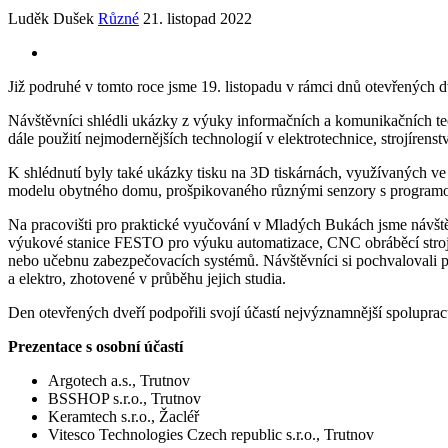
Luděk Dušek
Různé
21. listopad 2022
Již podruhé v tomto roce jsme 19. listopadu v rámci dnů otevřených d
Návštěvníci shlédli ukázky z výuky informačních a komunikačních tec
dále použití nejmodernějších technologií v elektrotechnice, strojírenst
K shlédnutí byly také ukázky tisku na 3D tiskárnách, využívaných v
modelu obytného domu, prošpikovaného různými senzory s programov
Na pracovišti pro praktické vyučování v Mladých Bukách jsme návšt
výukové stanice FESTO pro výuku automatizace, CNC obráběcí stroje 
nebo učebnu zabezpečovacích systémů. Návštěvníci si pochvalovali pra
a elektro, zhotovené v průběhu jejich studia.
Den otevřených dveří podpořili svojí účastí nejvýznamnější spolupracu
Prezentace s osobní účastí
Argotech a.s., Trutnov
BSSHOP s.r.o., Trutnov
Keramtech s.r.o., Žacléř
Vitesco Technologies Czech republic s.r.o., Trutnov