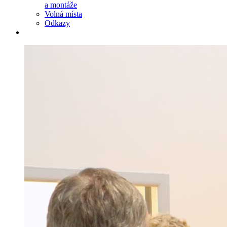
a montáže
Volná místa
Odkazy