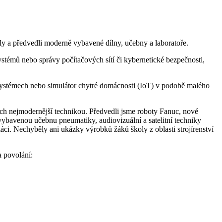
oly a předvedli moderně vybavené dílny, učebny a laboratoře.
stémů nebo správy počítačových sítí či kybernetické bezpečnosti,
systémech nebo simulátor chytré domácnosti (IoT) v podobě malého
h nejmodernější technikou. Předvedli jsme roboty Fanuc, nové
ybavenou učebnu pneumatiky, audiovizuální a satelitní techniky
ci. Nechyběly ani ukázky výrobků žáků školy z oblasti strojírenství
a povolání: