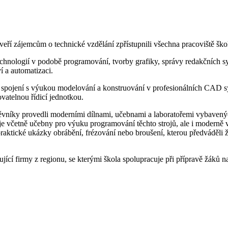
veří zájemcům o technické vzdělání zpřístupnili všechna pracoviště šk
hnologií v podobě programování, tvorby grafiky, správy redakčních sy
ví a automatizaci.
e spojení s výukou modelování a konstruování v profesionálních CAD 
atelnou řídicí jednotkou.
ěvníky provedli moderními dílnami, učebnami a laboratořemi vybavenýc
včetně učebny pro výuku programování těchto strojů, ale i moderně v
ktické ukázky obrábění, frézování nebo broušení, kterou předváděli žá
jící firmy z regionu, se kterými škola spolupracuje při přípravě žáků n