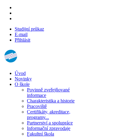
Studijní průkaz
E-mail
Přihlásit
Úvod
Novinky
O škole
Povinně zveřejňované
informace
Charakteristika a historie
Pracoviště
Certifikáty, akreditace,
programy...
Partnerství a spolupráce
Informační zpravodaje
Fakultní škola