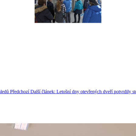
hledů
Předchozí
Další článek: Letošní dny otevřených dveří potvrdily s