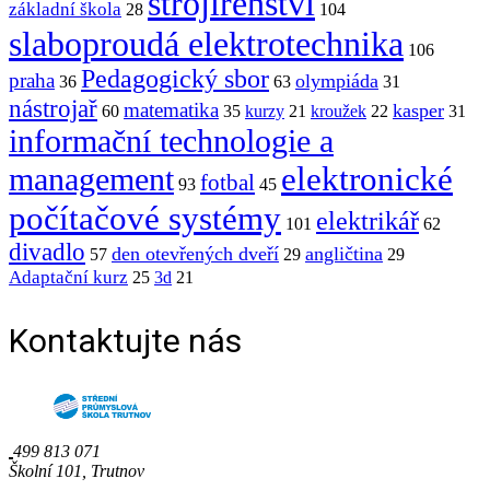
strojírenství
základní škola
28
104
slaboproudá elektrotechnika
106
Pedagogický sbor
praha
olympiáda
36
63
31
nástrojař
matematika
kasper
60
35
kurzy
21
kroužek
22
31
informační technologie a
elektronické
management
fotbal
93
45
počítačové systémy
elektrikář
101
62
divadlo
den otevřených dveří
angličtina
57
29
29
Adaptační kurz
25
3d
21
Kontaktujte nás
499 813 071
Školní 101, Trutnov