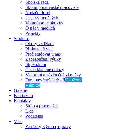
Školská rada
Školní poradenské pracoviště
Nadační fond
Liga výjimečných
Volnočasové aktivity
O nás v médiích
Projekty
Studium
Obory vzdělání
Přijímací řízení
Proč studovat u nás
Zabezpečení výuky
Stipendium
Často kladené dotazy
Maturitní a závěrečné zkoušky
Dny otevřených dveří
Ukážeme
Vám to!
Galerie
Ke stažení
Kontakty
Sídlo a pracoviště
Lidé
Podatelna
Více
Zakázky, výroba, opravy