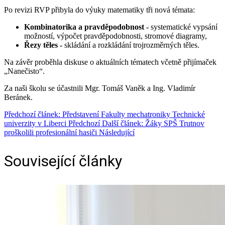
Po revizi RVP přibyla do výuky matematiky tři nová témata:
Kombinatorika a pravděpodobnost ‑
systematické vypsání
možností, výpočet pravděpodobnosti, stromové diagramy,
Řezy těles ‑
skládání a rozkládání trojrozměrných těles.
Na závěr proběhla diskuse o aktuálních tématech včetně přijímaček
„Nanečisto“.
Za naši školu se účastnili Mgr. Tomáš Vaněk a Ing. Vladimír
Beránek.
Předchozí článek: Představení Fakulty mechatroniky Technické
univerzity v Liberci
Předchozí
Další článek: Žáky SPŠ Trutnov
proškolili profesionální hasiči
Následující
Související články