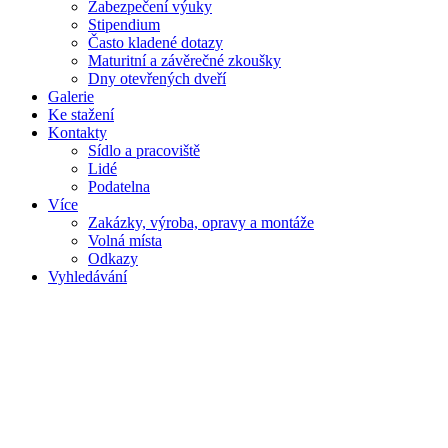
Zabezpečení výuky
Stipendium
Často kladené dotazy
Maturitní a závěrečné zkoušky
Dny otevřených dveří
Galerie
Ke stažení
Kontakty
Sídlo a pracoviště
Lidé
Podatelna
Více
Zakázky, výroba, opravy a montáže
Volná místa
Odkazy
Vyhledávání