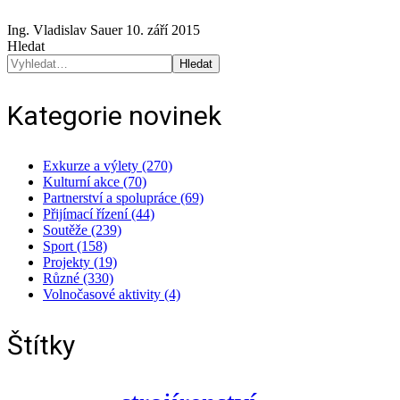
Ing. Vladislav Sauer
10. září 2015
Hledat
Hledat
Kategorie novinek
Exkurze a výlety (270)
Kulturní akce (70)
Partnerství a spolupráce (69)
Přijímací řízení (44)
Soutěže (239)
Sport (158)
Projekty (19)
Různé (330)
Volnočasové aktivity (4)
Štítky