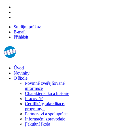
Studijní průkaz
E-mail
Přihlásit
Úvod
Novinky
O škole
Povinně zveřejňované
informace
Charakteristika a historie
Pracoviště
Certifikáty, akreditace,
programy...
Partnerství a spolupráce
Informační zpravodaje
Fakultní škola