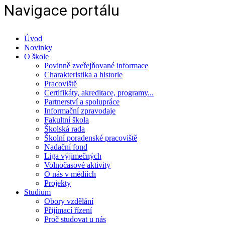
Navigace portálu
Úvod
Novinky
O škole
Povinně zveřejňované informace
Charakteristika a historie
Pracoviště
Certifikáty, akreditace, programy...
Partnerství a spolupráce
Informační zpravodaje
Fakultní škola
Školská rada
Školní poradenské pracoviště
Nadační fond
Liga výjimečných
Volnočasové aktivity
O nás v médiích
Projekty
Studium
Obory vzdělání
Přijímací řízení
Proč studovat u nás