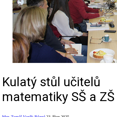
Kulatý stůl učitelů
matematiky SŠ a ZŠ
Mgr. Tomáš Vaněk
Různé
23. říjen 2025