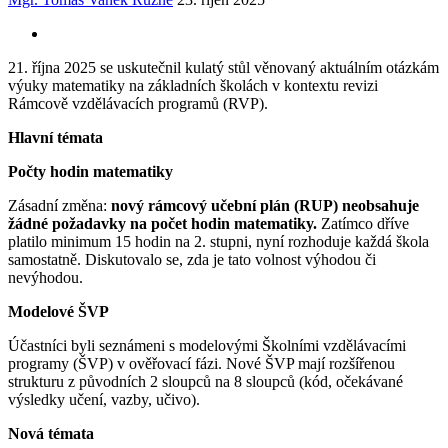
21. října 2025 se uskutečnil kulatý stůl věnovaný aktuálním otázkám
výuky matematiky na základních školách v kontextu revizi
Rámcově vzdělávacích programů (RVP).
Hlavní témata
Počty hodin matematiky
Zásadní změna:
nový rámcový učební plán (RUP) neobsahuje
žádné požadavky na počet hodin matematiky.
Zatímco dříve
platilo minimum 15 hodin na 2. stupni, nyní rozhoduje každá škola
samostatně. Diskutovalo se, zda je tato volnost výhodou či
nevýhodou.
Modelové ŠVP
Účastníci byli seznámeni s modelovými Školními vzdělávacími
programy (ŠVP) v ověřovací fázi. Nové ŠVP mají rozšířenou
strukturu z původních 2 sloupců na 8 sloupců (kód, očekávané
výsledky učení, vazby, učivo).
Nová témata