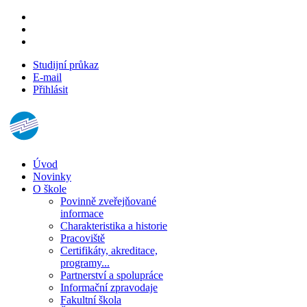
Studijní průkaz
E-mail
Přihlásit
Úvod
Novinky
O škole
Povinně zveřejňované
informace
Charakteristika a historie
Pracoviště
Certifikáty, akreditace,
programy...
Partnerství a spolupráce
Informační zpravodaje
Fakultní škola