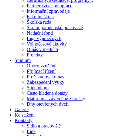
Certifikáty, akreditace, programy...
Partnerství a spolupráce
Informační zpravodaje
Fakultní škola
Školská rada
Školní poradenské pracoviště
Nadační fond
Liga výjimečných
Volnočasové aktivity
O nás v médiích
Projekty
Studium
Obory vzdělání
Přijímací řízení
Proč studovat u nás
Zabezpečení výuky
Stipendium
Často kladené dotazy
Maturitní a závěrečné zkoušky
Dny otevřených dveří
Galerie
Ke stažení
Kontakty
Sídlo a pracoviště
Lidé