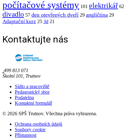
počítačové systémy
elektrikář
101
62
divadlo
den otevřených dveří
angličtina
57
29
29
Adaptační kurz
25
3d
21
Kontaktujte nás
499 813 071
Školní 101, Trutnov
Sídlo a pracoviště
Pedagogický sbor
Podatelna
Kontaktní formulář
© 2026 SPŠ Trutnov. Všechna práva vyhrazena.
Ochrana osobních údajů
Soubory cookie
Přístupnost