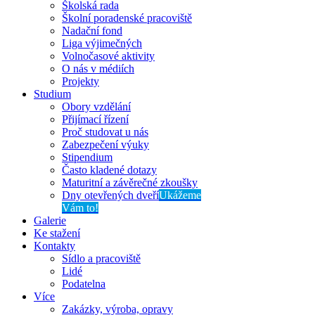
Školská rada
Školní poradenské pracoviště
Nadační fond
Liga výjimečných
Volnočasové aktivity
O nás v médiích
Projekty
Studium
Obory vzdělání
Přijímací řízení
Proč studovat u nás
Zabezpečení výuky
Stipendium
Často kladené dotazy
Maturitní a závěrečné zkoušky
Dny otevřených dveří
Ukážeme
Vám to!
Galerie
Ke stažení
Kontakty
Sídlo a pracoviště
Lidé
Podatelna
Více
Zakázky, výroba, opravy