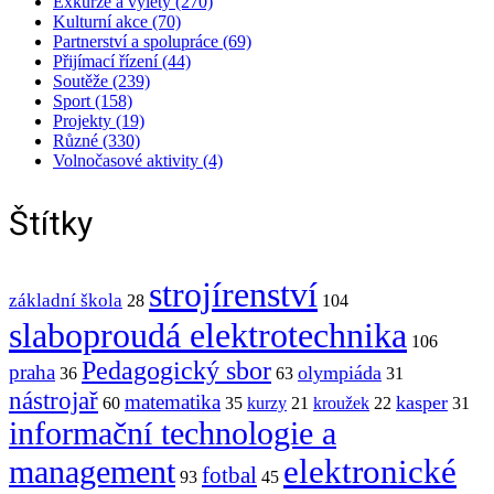
Exkurze a výlety (270)
Kulturní akce (70)
Partnerství a spolupráce (69)
Přijímací řízení (44)
Soutěže (239)
Sport (158)
Projekty (19)
Různé (330)
Volnočasové aktivity (4)
Štítky
strojírenství
základní škola
28
104
slaboproudá elektrotechnika
106
Pedagogický sbor
praha
olympiáda
36
63
31
nástrojař
matematika
kasper
60
35
kurzy
21
kroužek
22
31
informační technologie a
elektronické
management
fotbal
93
45