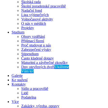
Školská rada
Školní poradenské pracoviště
Nadační fond
Liga výjimečných
Volnočasové aktivity
O nás v médiích
Projekty
Studium
Obory vzdělání
Přijímací řízení
Proč studovat u nás
Zabezpečení výuky
Stipendium
Často kladené dotazy
Maturitní a závěrečné zkoušky
Dny otevřených dveří
Ukážeme
Vám to!
Galerie
Ke stažení
Kontakty
Sídlo a pracoviště
Lidé
Podatelna
Více
Zakázky, výroba, opravy