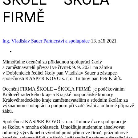
FIRMĚ
Ing. Vladislav Sauer
Partnerství a spolupráce
13. září 2021
Mimořádné ocenění za příkladnou spolupráci školy
a zaměstnavatelů převzal ve čtvrtek 9. 9. 2021 na zámku
v Dobřenicích ředitel školy pan Vladislav Sauer a zástupce
společnosti KASPER KOVO s. r. o. Trutnov pan Petr Králík.
Ocenění FIRMA ŠKOLE – ŠKOLA FIRMĚ je poděkováním
Královéhradeckého kraje a Krajské hospodářské komory
Královéhradeckého kraje zaměstnavatelům a středním školám za
významnou spolupráci a podporu při vzdělávání a odborné přípravě
žáků.
Společnost KASPER KOVO s. r. o. Trutnov úzce spolupracuje
se školou v mnoha oblastech. Umožňuje studentům absolvovat
odborný výcvik nebo výrobní praxi přímo ve firmě, prázdninové