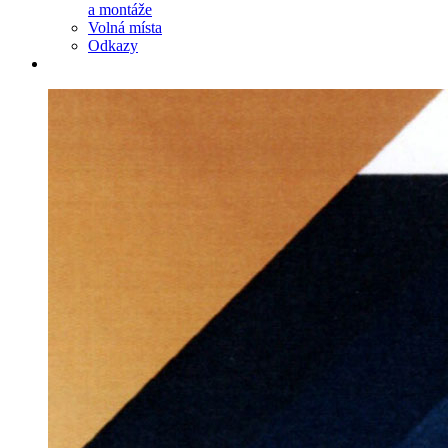
a montáže
Volná místa
Odkazy