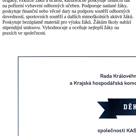
brigády, exkurze žáků a učitelů, každoročně poskytuje finanční dar
na pořízení vybavení odborných učeben. Podporuje nadané žáky,
poskytuje finanční nebo věcné dary na podporu soutěží odborných
dovedností, sportovních soutěží a dalších mimoškolních aktivit žáků.
Poskytuje bezúplatně materiál pro výuku žáků. Žákům školy nabízí
stipendijní smlouvu. Vyhodnocuje a oceňuje nejlepší žáky na
praxích ve společnosti.