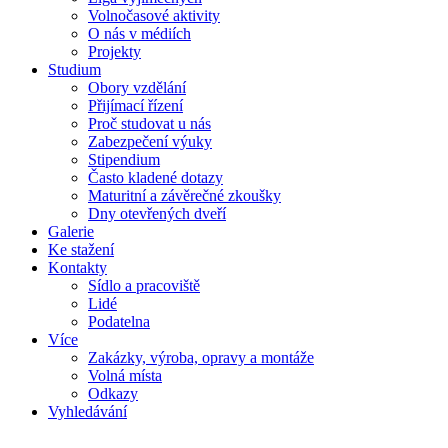
Volnočasové aktivity
O nás v médiích
Projekty
Studium
Obory vzdělání
Přijímací řízení
Proč studovat u nás
Zabezpečení výuky
Stipendium
Často kladené dotazy
Maturitní a závěrečné zkoušky
Dny otevřených dveří
Galerie
Ke stažení
Kontakty
Sídlo a pracoviště
Lidé
Podatelna
Více
Zakázky, výroba, opravy a montáže
Volná místa
Odkazy
Vyhledávání