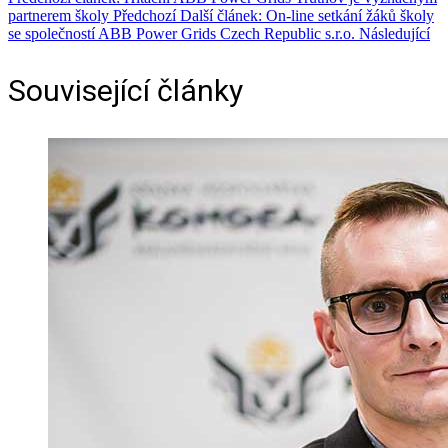
partnerem školy
Předchozí
Další článek: On-line setkání žáků školy
se společností ABB Power Grids Czech Republic s.r.o.
Následující
Související články