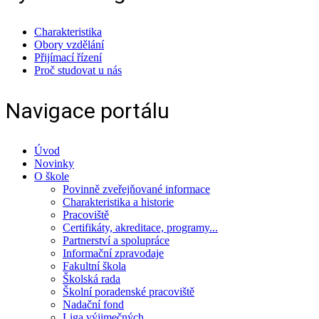
Charakteristika
Obory vzdělání
Přijímací řízení
Proč studovat u nás
Navigace portálu
Úvod
Novinky
O škole
Povinně zveřejňované informace
Charakteristika a historie
Pracoviště
Certifikáty, akreditace, programy...
Partnerství a spolupráce
Informační zpravodaje
Fakultní škola
Školská rada
Školní poradenské pracoviště
Nadační fond
Liga výjimečných