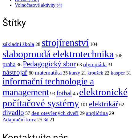
Volnočasové aktivity (4)
Štítky
strojírenství
základní škola
28
104
slaboproudá elektrotechnika
106
Pedagogický sbor
praha
olympiáda
36
63
31
nástrojař
matematika
kasper
60
35
kurzy
21
kroužek
22
31
informační technologie a
elektronické
management
fotbal
93
45
počítačové systémy
elektrikář
101
62
divadlo
den otevřených dveří
angličtina
57
29
29
Adaptační kurz
25
3d
21
Kontaktujte nás