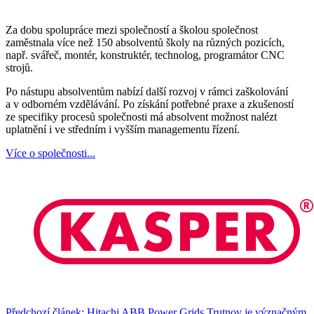
Za dobu spolupráce mezi společností a školou společnost
zaměstnala více než 150 absolventů školy na různých pozicích,
např. svářeč, montér, konstruktér, technolog, programátor CNC
strojů.
Po nástupu absolventům nabízí další rozvoj v rámci zaškolování
a v odborném vzdělávání. Po získání potřebné praxe a zkušeností
ze specifiky procesů společnosti má absolvent možnost nalézt
uplatnění i ve středním i vyšším managementu řízení.
Více o společnosti...
Předchozí článek: Hitachi ABB Power Grids Trutnov je význačným