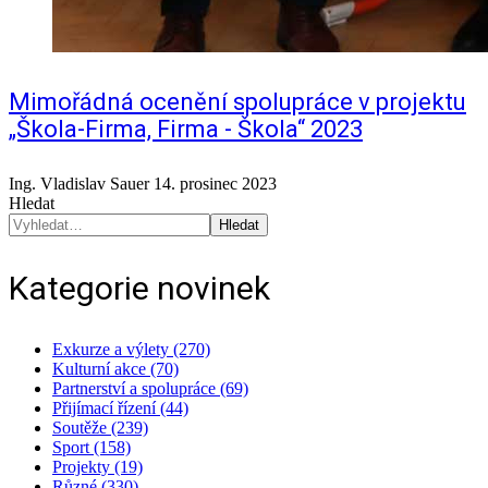
Mimořádná ocenění spolupráce v projektu
„Škola-Firma, Firma - Škola“ 2023
Ing. Vladislav Sauer
14. prosinec 2023
Hledat
Hledat
Kategorie novinek
Exkurze a výlety (270)
Kulturní akce (70)
Partnerství a spolupráce (69)
Přijímací řízení (44)
Soutěže (239)
Sport (158)
Projekty (19)
Různé (330)