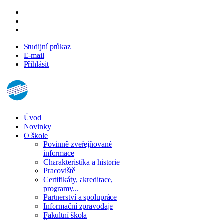
Studijní průkaz
E-mail
Přihlásit
Úvod
Novinky
O škole
Povinně zveřejňované
informace
Charakteristika a historie
Pracoviště
Certifikáty, akreditace,
programy...
Partnerství a spolupráce
Informační zpravodaje
Fakultní škola