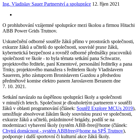
Ing. Vladislav Sauer
Partnerství a spolupráce
12. říjen 2021
O prohlubování vzájemné spolupráce mezi školou a firmou Hitachi
ABB Power Grids Trutnov.
Uskutečnění odborné soutěže žáků přímo v prostorách společnosti,
exkurze žáků a učitelů do společnosti, souvislé praxe žáků,
kybernetická bezpečnost a rovněž odborné přednášky pracovníků
společnosti ve škole ‑ to byla témata setkání pana Schwarze,
projektového ředitele, paní Kmentové, personální ředitelky a pana
Trnky, projektového manažera s ředitelem školy Vladislavem
Sauerem, jeho zástupcem Bronislavem Gazdou a předsedou
předmětové komise elektro panem Jaroslavem Beranem dne
7. 10. 2021.
Setkání navázalo na úspěšnou spolupráci školy a společnosti
v minulých letech. Společnost je dlouholetým partnerem v soutěži
žáků v oblasti programování (článek:
Soutěž Explore MCUs 2019
),
umožňuje absolvovat žákům školy souvislou praxi ve společnosti,
exkurze žáků a učitelů, prázdninové brigády, podílí se na
modernizaci vybavení školy (systém ABB‑free@home (článek:
Chytrá domácnost - systém ABB­free@home na SPŠ Trutnov
),
podporuje i další sportovní či kulturní akce žáků školy.