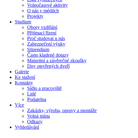
Volnočasové aktivity
O nás v médiích
Projekty
Studium
Obory vzdělání
Přijímací řízení
Proč studovat u nás
Zabezpečení výuky
Stipendium
Často kladené dotazy
Maturitní a závěrečné zkoušky
Dny otevřených dveří
Galerie
Ke stažení
Kontakty
Sídlo a pracoviště
Lidé
Podatelna
Více
Zakázky, výroba, opravy a montáže
Volná místa
Odkazy
Vyhledávání