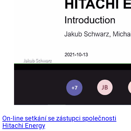
On-line setkání se zástupci společnosti
Hitachi Energy