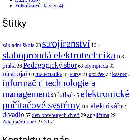
Volnočasové aktivity (4)
Štítky
strojírenství
základní škola
28
104
slaboproudá elektrotechnika
106
Pedagogický sbor
praha
olympiáda
36
63
31
nástrojař
matematika
kasper
60
35
kurzy
21
kroužek
22
31
informační technologie a
elektronické
management
fotbal
93
45
počítačové systémy
elektrikář
101
62
divadlo
den otevřených dveří
angličtina
57
29
29
Adaptační kurz
25
3d
21
Kontaktujte nás