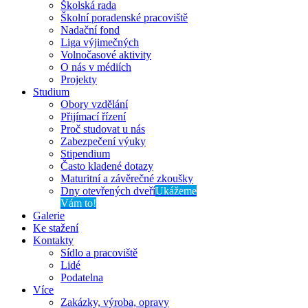
Školská rada
Školní poradenské pracoviště
Nadační fond
Liga výjimečných
Volnočasové aktivity
O nás v médiích
Projekty
Studium
Obory vzdělání
Přijímací řízení
Proč studovat u nás
Zabezpečení výuky
Stipendium
Často kladené dotazy
Maturitní a závěrečné zkoušky
Dny otevřených dveří
Ukážeme
Vám to!
Galerie
Ke stažení
Kontakty
Sídlo a pracoviště
Lidé
Podatelna
Více
Zakázky, výroba, opravy