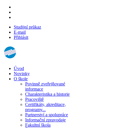
Studijní průkaz
E-mail
Přihlásit
Úvod
Novinky
O škole
Povinně zveřejňované
informace
Charakteristika a historie
Pracoviště
Certifikáty, akreditace,
programy...
Partnerství a spolupráce
Informační zpravodaje
Fakultní škola