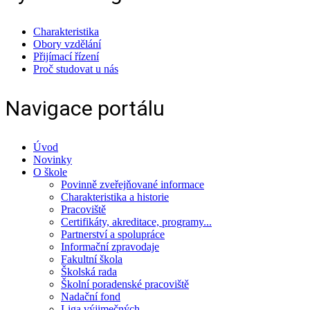
Charakteristika
Obory vzdělání
Přijímací řízení
Proč studovat u nás
Navigace portálu
Úvod
Novinky
O škole
Povinně zveřejňované informace
Charakteristika a historie
Pracoviště
Certifikáty, akreditace, programy...
Partnerství a spolupráce
Informační zpravodaje
Fakultní škola
Školská rada
Školní poradenské pracoviště
Nadační fond
Liga výjimečných