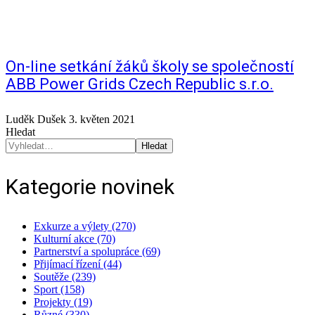
On-line setkání žáků školy se společností
ABB Power Grids Czech Republic s.r.o.
Luděk Dušek
3. květen 2021
Hledat
Hledat
Kategorie novinek
Exkurze a výlety (270)
Kulturní akce (70)
Partnerství a spolupráce (69)
Přijímací řízení (44)
Soutěže (239)
Sport (158)
Projekty (19)
Různé (330)