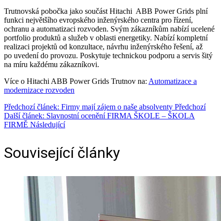
Trutnovská pobočka jako součást Hitachi ABB Power Grids plní
funkci největšího evropského inženýrského centra pro řízení,
ochranu a automatizaci rozvoden. Svým zákazníkům nabízí ucelené
portfolio produktů a služeb v oblasti energetiky. Nabízí kompletní
realizaci projektů od konzultace, návrhu inženýrského řešení, až
po uvedení do provozu. Poskytuje technickou podporu a servis šitý
na míru každému zákazníkovi.
Více o Hitachi ABB Power Grids Trutnov na:
Automatizace a
modernizace rozvoden
Předchozí článek: Firmy mají zájem o naše absolventy
Předchozí
Další článek: Slavnostní ocenění FIRMA ŠKOLE – ŠKOLA
FIRMĚ
Následující
Související články