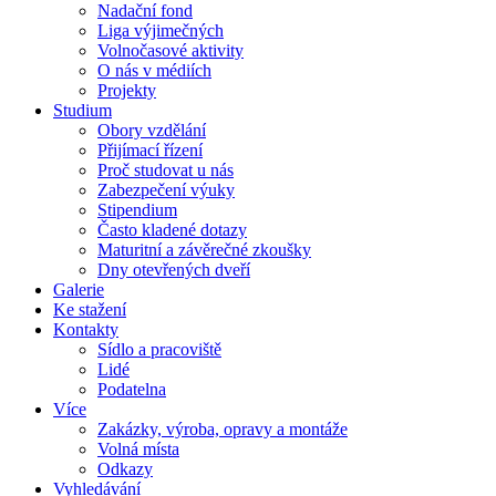
Nadační fond
Liga výjimečných
Volnočasové aktivity
O nás v médiích
Projekty
Studium
Obory vzdělání
Přijímací řízení
Proč studovat u nás
Zabezpečení výuky
Stipendium
Často kladené dotazy
Maturitní a závěrečné zkoušky
Dny otevřených dveří
Galerie
Ke stažení
Kontakty
Sídlo a pracoviště
Lidé
Podatelna
Více
Zakázky, výroba, opravy a montáže
Volná místa
Odkazy
Vyhledávání