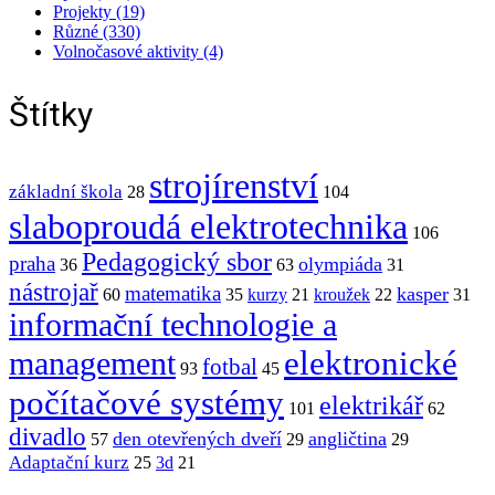
Projekty (19)
Různé (330)
Volnočasové aktivity (4)
Štítky
strojírenství
základní škola
28
104
slaboproudá elektrotechnika
106
Pedagogický sbor
praha
olympiáda
36
63
31
nástrojař
matematika
kasper
60
35
kurzy
21
kroužek
22
31
informační technologie a
elektronické
management
fotbal
93
45
počítačové systémy
elektrikář
101
62
divadlo
den otevřených dveří
angličtina
57
29
29
Adaptační kurz
25
3d
21