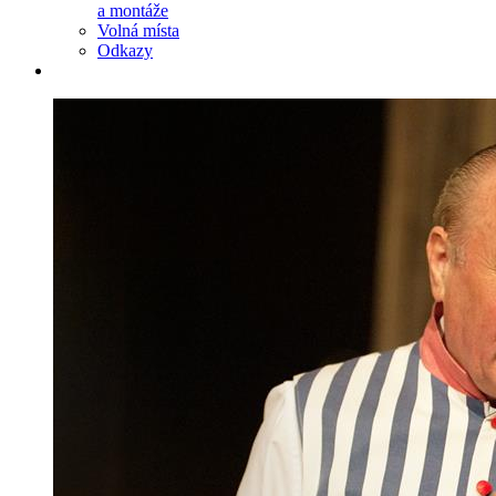
a montáže
Volná místa
Odkazy