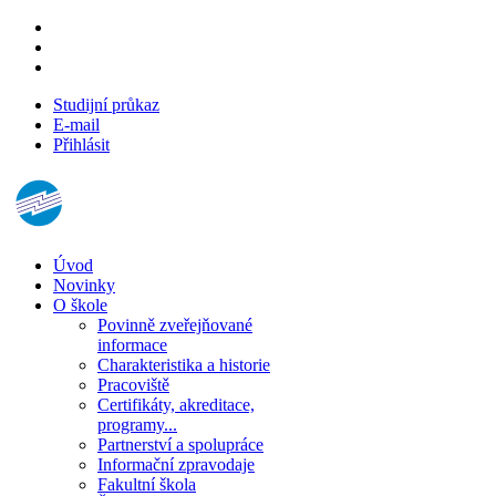
Studijní průkaz
E-mail
Přihlásit
Úvod
Novinky
O škole
Povinně zveřejňované
informace
Charakteristika a historie
Pracoviště
Certifikáty, akreditace,
programy...
Partnerství a spolupráce
Informační zpravodaje
Fakultní škola