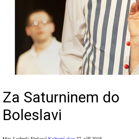
Za Saturninem do
Boleslavi
Mgr. Ludmila Finková
Kulturní akce
27. září 2018