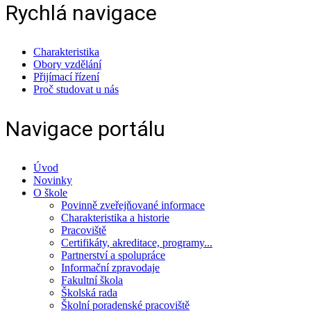
Rychlá navigace
Charakteristika
Obory vzdělání
Přijímací řízení
Proč studovat u nás
Navigace portálu
Úvod
Novinky
O škole
Povinně zveřejňované informace
Charakteristika a historie
Pracoviště
Certifikáty, akreditace, programy...
Partnerství a spolupráce
Informační zpravodaje
Fakultní škola
Školská rada
Školní poradenské pracoviště