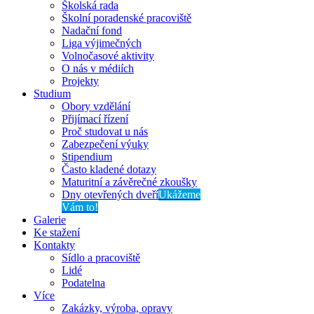
Školská rada
Školní poradenské pracoviště
Nadační fond
Liga výjimečných
Volnočasové aktivity
O nás v médiích
Projekty
Studium
Obory vzdělání
Přijímací řízení
Proč studovat u nás
Zabezpečení výuky
Stipendium
Často kladené dotazy
Maturitní a závěrečné zkoušky
Dny otevřených dveří
Ukážeme
Vám to!
Galerie
Ke stažení
Kontakty
Sídlo a pracoviště
Lidé
Podatelna
Více
Zakázky, výroba, opravy