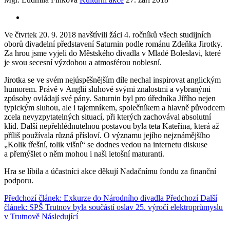
Ve čtvrtek 20. 9. 2018 navštívili žáci 4. ročníků všech studijních
oborů divadelní představení Saturnin podle románu Zdeňka Jirotky.
Za hrou jsme vyjeli do Městského divadla v Mladé Boleslavi, které
je svou secesní výzdobou a atmosférou noblesní.
Jirotka se ve svém nejúspěšnějším díle nechal inspirovat anglickým
humorem. Právě v Anglii sluhové svými znalostmi a vybranými
způsoby ovládají své pány. Saturnin byl pro úředníka Jiřího nejen
typickým sluhou, ale i tajemníkem, společníkem a hlavně původcem
zcela nevyzpytatelných situací, při kterých zachovával absolutní
klid. Další nepřehlédnutelnou postavou byla teta Kateřina, která až
příliš používala různá přísloví. O významu jejího nejznámějšího
„Kolik třešní, tolik višní“ se dodnes vedou na internetu diskuse
a přemýšlet o něm mohou i naši letošní maturanti.
Hra se líbila a účastníci akce děkují Nadačnímu fondu za finanční
podporu.
Předchozí článek: Exkurze do Národního divadla
Předchozí
Další
článek: SPŠ Trutnov byla součástí oslav 25. výročí elektroprůmyslu
v Trutnově
Následující