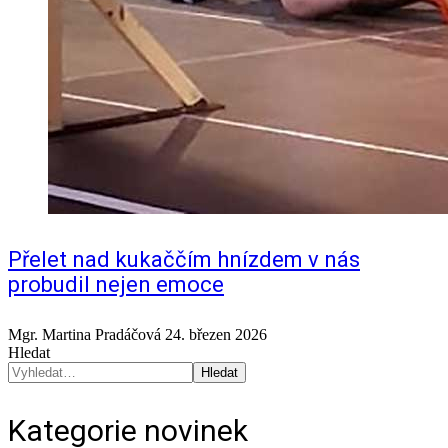
Přelet nad kukaččím hnízdem v nás
probudil nejen emoce
Mgr. Martina Pradáčová
24. březen 2026
Hledat
Hledat
Kategorie novinek