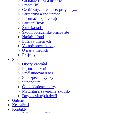
Charakteristika a historie
Pracoviště
Certifikáty, akreditace, programy...
Partnerství a spolupráce
Informační zpravodaje
Fakultní škola
Školská rada
Školní poradenské pracoviště
Nadační fond
Liga výjimečných
Volnočasové aktivity
O nás v médiích
Projekty
Studium
Obory vzdělání
Přijímací řízení
Proč studovat u nás
Zabezpečení výuky
Stipendium
Často kladené dotazy
Maturitní a závěrečné zkoušky
Dny otevřených dveří
Galerie
Ke stažení
Kontakty