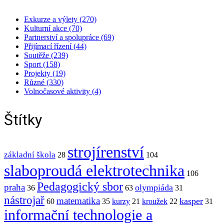
Exkurze a výlety (270)
Kulturní akce (70)
Partnerství a spolupráce (69)
Přijímací řízení (44)
Soutěže (239)
Sport (158)
Projekty (19)
Různé (330)
Volnočasové aktivity (4)
Štítky
strojírenství
základní škola
28
104
slaboproudá elektrotechnika
106
Pedagogický sbor
praha
olympiáda
36
63
31
nástrojař
matematika
kasper
60
35
kurzy
21
kroužek
22
31
informační technologie a