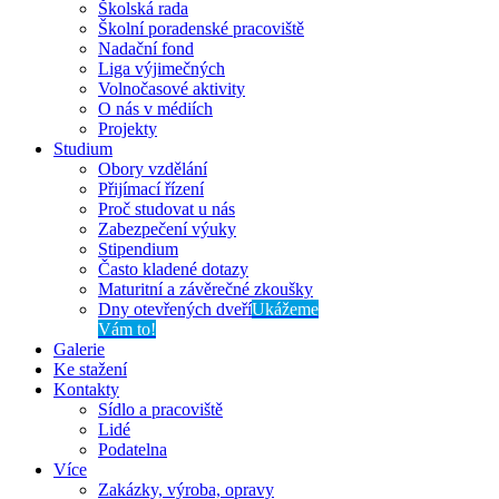
Školská rada
Školní poradenské pracoviště
Nadační fond
Liga výjimečných
Volnočasové aktivity
O nás v médiích
Projekty
Studium
Obory vzdělání
Přijímací řízení
Proč studovat u nás
Zabezpečení výuky
Stipendium
Často kladené dotazy
Maturitní a závěrečné zkoušky
Dny otevřených dveří
Ukážeme
Vám to!
Galerie
Ke stažení
Kontakty
Sídlo a pracoviště
Lidé
Podatelna
Více
Zakázky, výroba, opravy