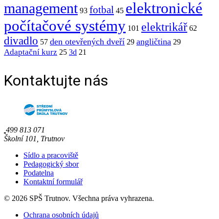
elektronické
management
fotbal
93
45
počítačové systémy
elektrikář
101
62
divadlo
den otevřených dveří
angličtina
57
29
29
Adaptační kurz
25
3d
21
Kontaktujte nás
499 813 071
Školní 101, Trutnov
Sídlo a pracoviště
Pedagogický sbor
Podatelna
Kontaktní formulář
© 2026 SPŠ Trutnov. Všechna práva vyhrazena.
Ochrana osobních údajů