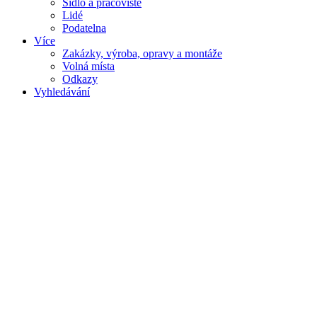
Sídlo a pracoviště
Lidé
Podatelna
Více
Zakázky, výroba, opravy a montáže
Volná místa
Odkazy
Vyhledávání