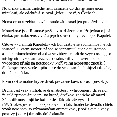
Notoricky známá tragédie není zasazena do dávné renesanční
minulosti, ale odehrává se nyní „kdesi u nás“, v Čechách.
Nemá cenu rozebírat nové nastudování, snad jen pro představu:
Montekové jsou Romové (avšak v nadsázce se může jednat o jiná
etnika, jiné náboženství…) a jejich soused bílý developer Kapulet.
Citové vyprahnutí Kapuletových kontrastuje se spontánností jejich
sousedů. Ovšem shodou náhod se seznamují jejich děti Romeo
a Julie, mimochodem oba dva se vůbec nehodí do svých rodin, jsou
inteligentní, vzdělaní, avšak asociální, citliví introverti, téměř
vyděděnci přisátí na notebooky, kteří velmi neobratně zkoušejí
Shakespearovy verše a přitom se do sebe zamilují; objeví tak sebe,
druhého a lásku.
První část samotné hry se divák převážně baví, občas i přes slzy.
Druhá část však vrcholí, je dramatičtější, vyhrocenější, dá se říci,
že celé zpracování je tzv. na hraně, divákovi ze všeho až mrazí.
Zákonitě musí dojít ke katastrofě. Tak jak vše vystihl
i W. Shakespeare. Tímto zpracováním totiž hradecké divadlo chtělo
vzdát hold tomuto významnému dramatikovi, jehož slova, úvahy,
postavy jsou v jakékoliv době aktuální.