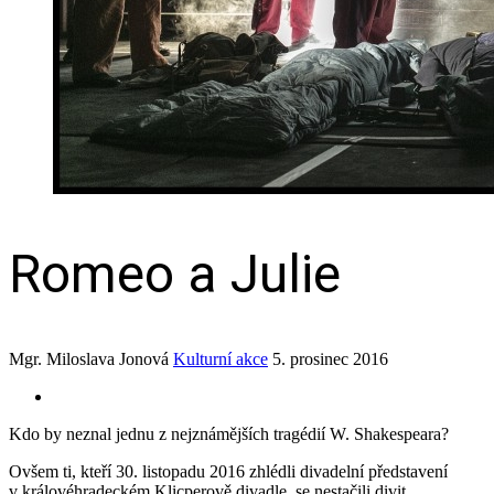
Romeo a Julie
Mgr. Miloslava Jonová
Kulturní akce
5. prosinec 2016
Kdo by neznal jednu z nejznámějších tragédií W. Shakespeara?
Ovšem ti, kteří 30. listopadu 2016 zhlédli divadelní představení
v královéhradeckém Klicperově divadle, se nestačili divit.