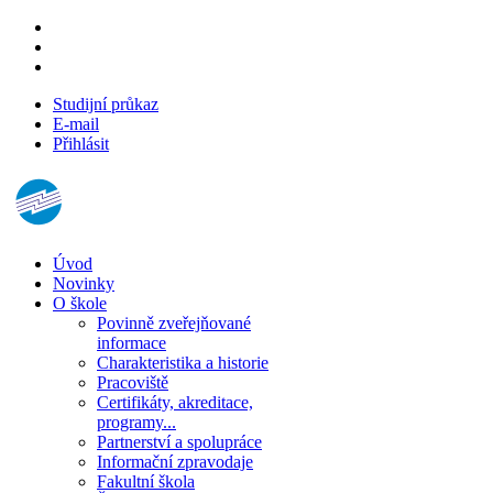
Studijní průkaz
E-mail
Přihlásit
Úvod
Novinky
O škole
Povinně zveřejňované
informace
Charakteristika a historie
Pracoviště
Certifikáty, akreditace,
programy...
Partnerství a spolupráce
Informační zpravodaje
Fakultní škola