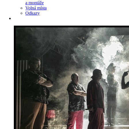
a montáže
Volná místa
Odkazy